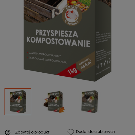
help_outline
Dodaj do ulubionych
Zapytaj o produkt