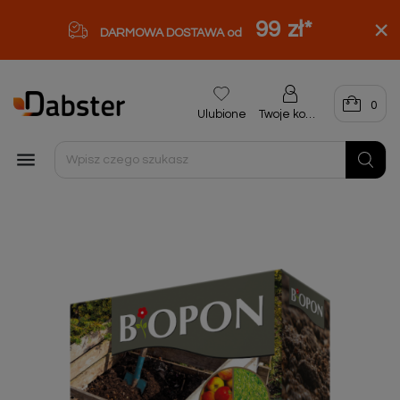
99 zł
*
DARMOWA DOSTAWA od
0
Ulubione
Twoje konto
