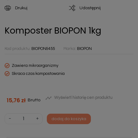
Drukuj
Udostępnij
Komposter BIOPON 1kg
Kod produktu:
BIOPON9455
Marka:
BIOPON
Zawiera mikroorganizmy
Skraca czas kompostowania

Wyświetl historię cen produktu
15,76 zł
Brutto
-
+
dodaj do koszyka