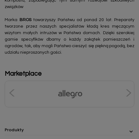
kompostu, zapobiegając tym samym rozwojowi szkodliwych
związków
Marka
BROS
towarzyszy Państwu od ponad 20 lat. Preparaty
tworzone przez naszych specjalistów kładą kres męczącym
wizytom małych intruzów w Państwa domach. Dzięki szerokiej
gamie specyfików dbamy o każdy zakątek pomieszczeń i
ogrodów, tak, aby mogli Państwo cieszyć się piękną pogodą, bez
udziału nieproszonych gości.
Marketplace
Produkty