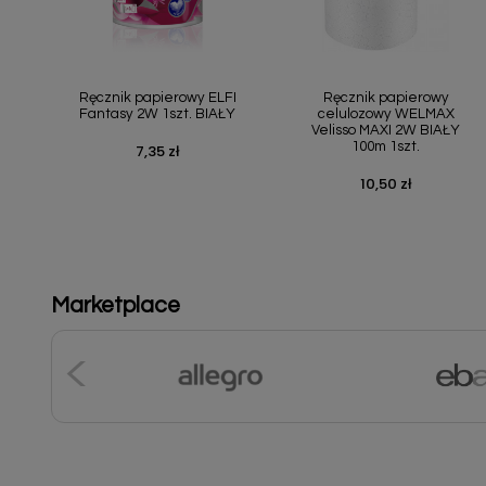
Szybki podgląd
Szybki podgląd


Ręcznik papierowy ELFI
Ręcznik papierowy
Fantasy 2W 1szt. BIAŁY
celulozowy WELMAX
Velisso MAXI 2W BIAŁY
100m 1szt.
7,35 zł
Cena
10,50 zł
Cena
Marketplace