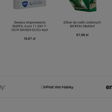
Szybki podgląd
Szybki podgląd


Świeca stopniowana
Eliksir do roślin zielonych
BISPOL Aura 11-33H 7-
BIOPON 36x40ml
13CM SW50/4 ECRU 4szt.
67,68 zł
Cena
15,57 zł
Cena