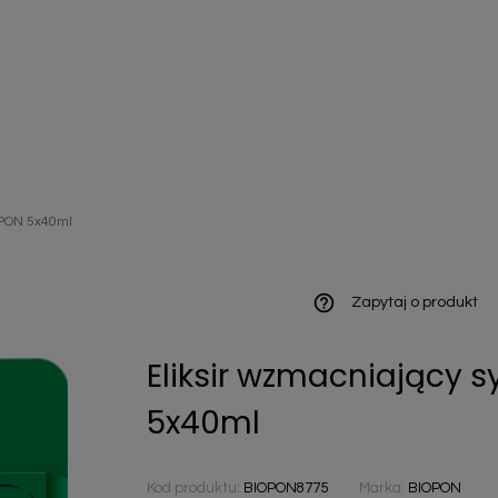
ieniczne
OPON 5x40ml
norazowe
kowaniowe
help_outline
Zapytaj o produkt
Eliksir wzmacniający 
szystkie
5x40ml
Kod produktu:
BIOPON8775
Marka:
BIOPON