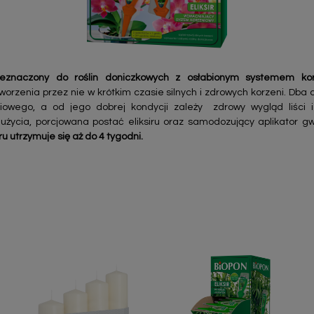
zeznaczony do roślin doniczkowych z osłabionym systemem ko
rzenia przez nie w krótkim czasie silnych i zdrowych korzeni. Dba o 
iowego, a od jego dobrej kondycji zależy zdrowy wygląd liści i 
życia, porcjowana postać eliksiru oraz samodozujący aplikator g
iru utrzymuje się aż do 4 tygodni.