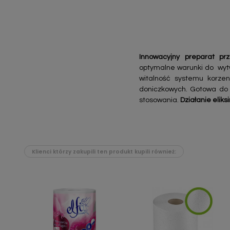
Innowacyjny preparat pr
optymalne warunki do wytwo
witalność systemu korzen
doniczkowych. Gotowa do u
stosowania.
Działanie eliks
Klienci którzy zakupili ten produkt kupili również: