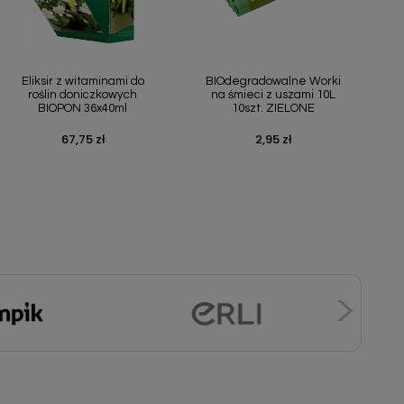
Szybki podgląd
Szybki podgląd


Eliksir z witaminami do
BIOdegradowalne Worki
roślin doniczkowych
na śmieci z uszami 10L
BIOPON 36x40ml
10szt. ZIELONE
67,75 zł
2,95 zł
Cena
Cena