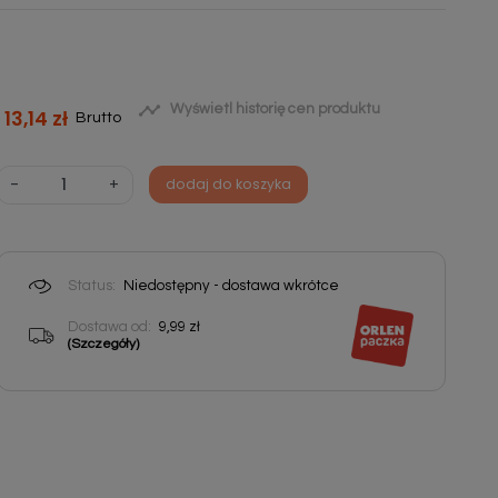

Wyświetl historię cen produktu
13,14 zł
Brutto
-
+
dodaj do koszyka
Status:
Niedostępny - dostawa wkrótce
Dostawa od:
9,99 zł
(Szczegóły)