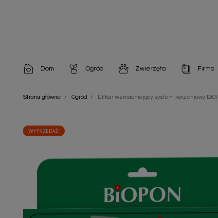
Dom
Ogród
Zwierzęta
Firma
Artykuły dekoracyjne
Chemia do architektury ogrodowej
Szampony i odżywki
Artykuły Hig
Strona główna
Ogród
Eliksir wzmacniający system korzeniowy BI
Artykuły do pielęgnacji
Chemia do oczek wodnych
Środki na pasożyty
Artykuły jed
Artykuły gospodarstwa domowego
Doniczki i pojemniki
Karmy i Przekąski dla Kotów
Artykuły opa
WYPRZEDAŻ!
Artykuły higieniczne
Odstraszacze owadów
Chusteczki nawilżane
Artykuły jednorazowe
Odstraszacze zwierząt
Zobacz w
Artykuły opakowaniowe
Nawozy i preparaty
Zobacz wszystkie
Chemia gospodarcza
Narzędzia ogrodnicze
Nasiona