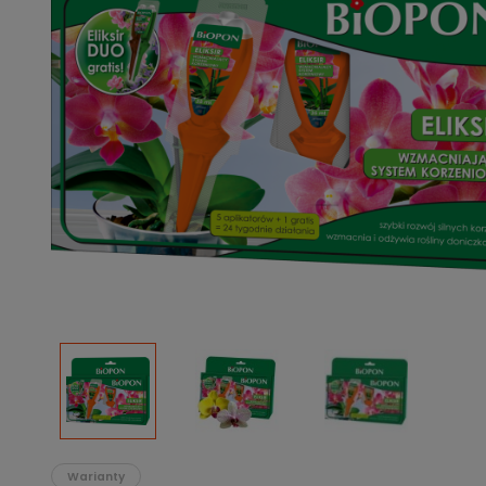
Podłoża
Pozostałe
Środki ochrony roślin
Środki ochrony roślin dla profesjonalistów
Zobacz wszystkie
Zobacz wszystkie
Warianty