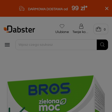
99 zł
*
DARMOWA DOSTAWA od
0
Ulubione
Twoje konto
