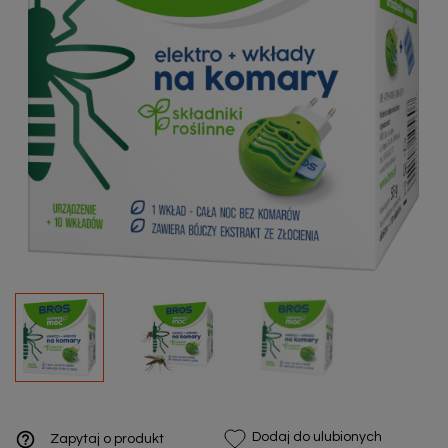
help_outline
Dodaj do ulubionych
Zapytaj o produkt