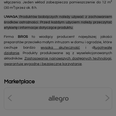
włączenia. Jeden wkład zabezpiecza pomieszczenie do 12 m²
(30 m³) przez ok. 8 h.
UWAGA:
Produktów biobójczych należy używać z zachowaniem
środków ostrożności. Przed każdym użyciem należy przeczytać
etykietę i informacje dotyczące produktu.
Firma
BROS
to wiodący producent najwyższej jakości
preparatów przeciwko małym intruzom w domu i ogrodzie, które
cechuje bardzo
wysoka skuteczność
i d
ługotrwałe
działanie
. Produkty produkowane są z wyselekcjonowanych
składników.
Zastosowanie najnowszych dostępnych technologii,
gwarantuje wygodne i bezpieczne korzystanie
.
Marketplace