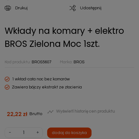
Drukuj
Udostępnij
Wkłady na komary + elektro
BROS Zielona Moc 1szt.
Kod produktu:
BROS5607
Marka:
BROS
1 wkład-cała noc bez komarów
Zawiera bójczy ekstrakt ze złocienia

Wyświetl historię cen produktu
22,22 zł
Brutto
-
+
dodaj do koszyka