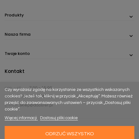
Produkty
Nasza firma
Twoje konto
Kontakt
pon. - pt.
7:00 - 15:00
Czy wyrażasz zgodę na korzystanie ze wszystkich wskazanych
cookies? Jeżeli tak, kliknij w przycisk „Akceptuję”. Możesz również
Telefon:
(+48) 737 305 306
przejść do zaawansowanych ustawień – przycisk „Dostosuj pliki
E-mail:
sklep@dabster.pl
cookie”.
Więcej informacji
Dostosuj pliki cookie
ODRZUĆ WSZYSTKO