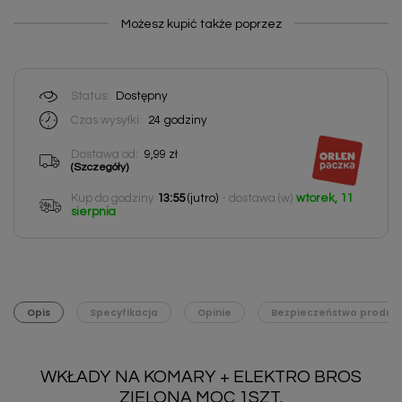
Możesz kupić także poprzez
Status:
Dostępny
Czas wysyłki:
24
godziny
Dostawa od:
9,99 zł
(Szczegóły)
Kup do godziny
13:55
(jutro)
- dostawa (w)
wtorek, 11
sierpnia
Opis
Specyfikacja
Opinie
Bezpieczeństwo produk
WKŁADY NA KOMARY + ELEKTRO BROS
ZIELONA MOC 1SZT.