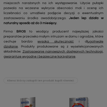
miejscach narażonych na ich występowanie. Użycie pułapki
pozwala na wczesne wykrycie obecności moli i ocenę ich
liczebności co umożliwia podjęcie decyzji o ewentualnym
zastosowaniu środka owadobójczego.
Jeden lep działa w
naturalny sposób aż do 3 miesięcy.
Firma
BROS
to wiodący producent najwyższej jakości
preparatów przeciwko małym intruzom w domu i ogrodzie, które
cechuje bardzo
wysoka skuteczność
i d
ługotrwałe
działanie
. Produkty produkowane są z wyselekcjonowanych
składników.
Zastosowanie najnowszych dostępnych technologii,
gwarantuje wygodne i bezpieczne korzystanie
.
Klienci którzy zakupili ten produkt kupili również: