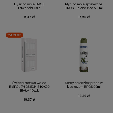
Dysk na mole BROS
Płyn na mole spożywcze
Lawenda 1szt.
BROS Zielona Moc 500ml
5,47 zł
16,68 zł
Cena
Cena
WYPRZEDAŻ!
Świeca stołowa walec
Spray na odzież przeciw
BISPOL 7H 23,5CM S10-090
kleszczom BROS 90ml
BIAŁA 10szt.
13,39 zł
Cena
19,37 zł
Cena