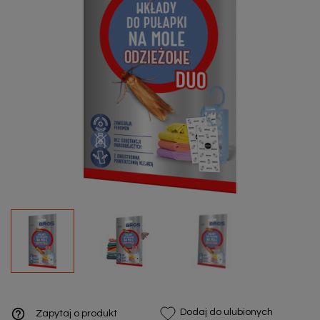
help_outline
Dodaj do ulubionych
Zapytaj o produkt