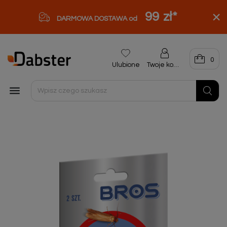
99 zł
*
DARMOWA DOSTAWA od
0
Ulubione
Twoje konto
