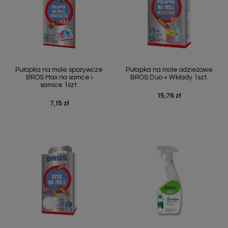
Pułapka na mole spożywcze
Pułapka na mole odzieżowe
BROS Max na samce i
BROS Duo + Wkłady 1szt.
samice 1szt.
15,76 zł
Cena
7,15 zł
Cena