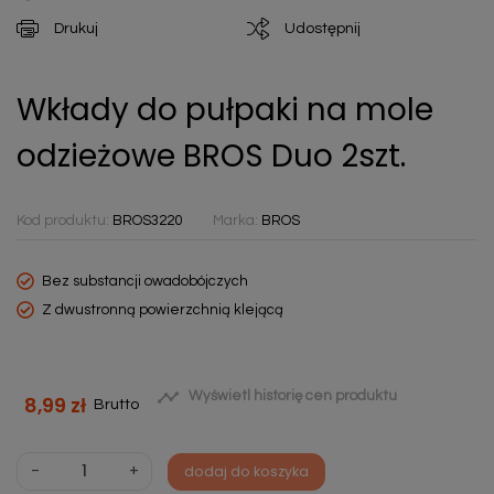
Drukuj
Udostępnij
Wkłady do pułpaki na mole
odzieżowe BROS Duo 2szt.
Kod produktu:
BROS3220
Marka:
BROS
Bez substancji owadobójczych
Z dwustronną powierzchnią klejącą

Wyświetl historię cen produktu
8,99 zł
Brutto
-
+
dodaj do koszyka