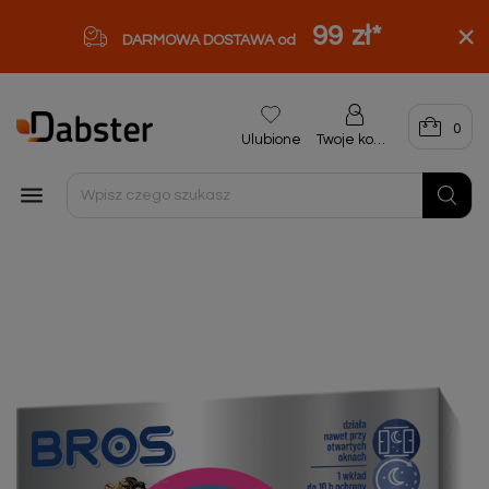
99 zł
*
DARMOWA DOSTAWA od
0
Ulubione
Twoje konto
