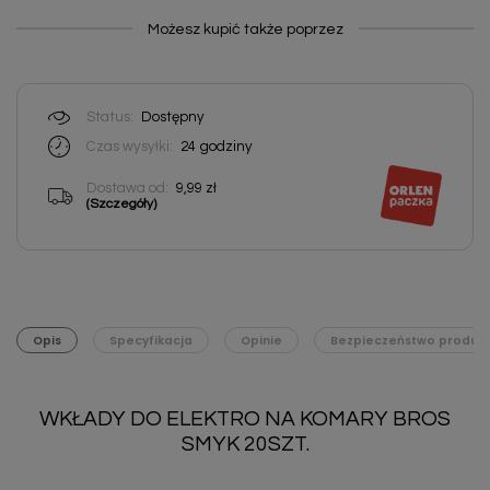
Możesz kupić także poprzez
Status:
Dostępny
Czas wysyłki:
24
godziny
Dostawa od:
9,99 zł
(Szczegóły)
Opis
Specyfikacja
Opinie
Bezpieczeństwo produk
WKŁADY DO ELEKTRO NA KOMARY BROS
SMYK 20SZT.