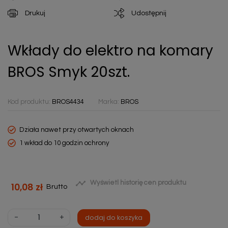
Drukuj
Udostępnij
Wkłady do elektro na komary
BROS Smyk 20szt.
Kod produktu:
BROS4434
Marka:
BROS
Działa nawet przy otwartych oknach
1 wkład do 10 godzin ochrony

Wyświetl historię cen produktu
10,08 zł
Brutto
-
+
dodaj do koszyka