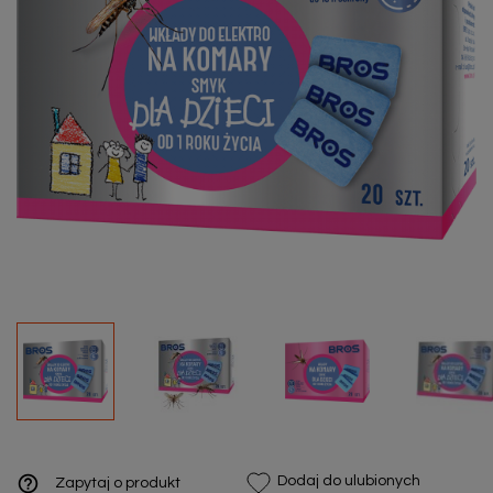
help_outline
Dodaj do ulubionych
Zapytaj o produkt