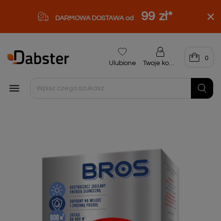
99 zł
*
DARMOWA DOSTAWA od
0
Ulubione
Twoje konto
