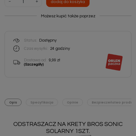
-
+
dodaj do koszyka
Możesz kupić także poprzez
Status:
Dostępny
Czas wysyłki:
24
godziny
Dostawa od:
9,99 zł
(Szczegóły)
Opis
Specyfikacja
Opinie
Bezpieczeństwo produk
ODSTRASZACZ NA KRETY BROS SONIC
SOLARNY 1SZT.