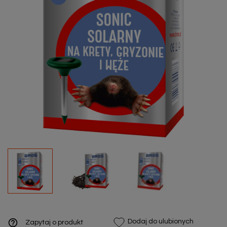
help_outline
Dodaj do ulubionych
Zapytaj o produkt