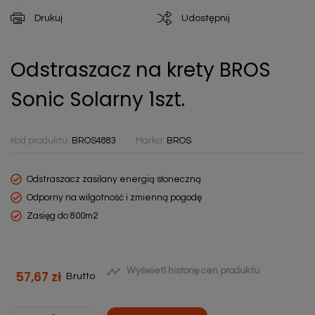
Drukuj
Udostępnij
Odstraszacz na krety BROS
Sonic Solarny 1szt.
Kod produktu:
BROS4883
Marka:
BROS
Odstraszacz zasilany energią słoneczną
Odporny na wilgotność i zmienną pogodę
Zasięg do 800m2

Wyświetl historię cen produktu
57,67 zł
Brutto