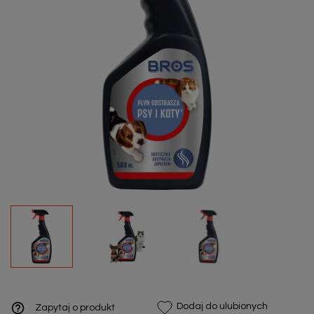
help_outline
Dodaj do ulubionych
Zapytaj o produkt