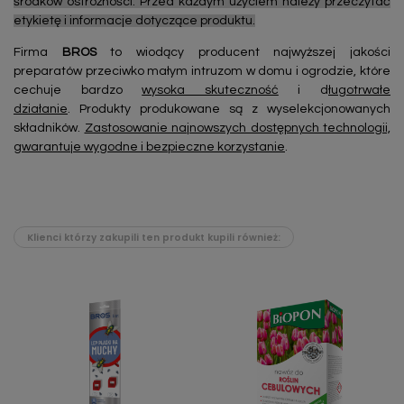
środków ostrożności. Przed każdym użyciem należy przeczytać
etykietę i informacje dotyczące produktu.
Firma
BROS
to wiodący producent najwyższej jakości
preparatów przeciwko małym intruzom w domu i ogrodzie, które
cechuje bardzo
wysoka skuteczność
i d
ługotrwałe
działanie
. Produkty produkowane są z wyselekcjonowanych
składników.
Zastosowanie najnowszych dostępnych technologii,
gwarantuje wygodne i bezpieczne korzystanie
.
Klienci którzy zakupili ten produkt kupili również: