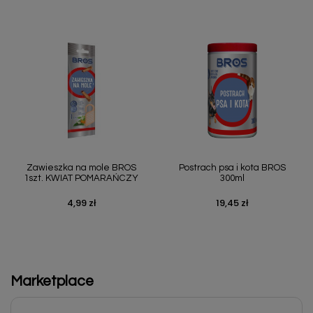
Zawieszka na mole BROS
Postrach psa i kota BROS
1szt. KWIAT POMARAŃCZY
300ml
4,99 zł
19,45 zł
Cena
Cena
Marketplace