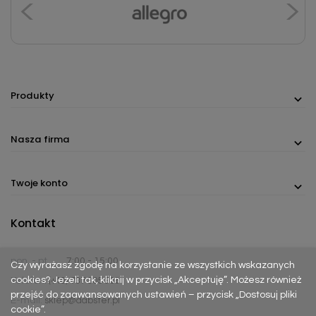
Produkty
Nasza firma
Twoje konto
Kontakt
pon. - pt.
7:00 - 15:00
Czy wyrażasz zgodę na korzystanie ze wszystkich wskazanych
cookies? Jeżeli tak, kliknij w przycisk „Akceptuję”. Możesz również
Telefon:
(+48) 737 305 306
przejść do zaawansowanych ustawień – przycisk „Dostosuj pliki
E-mail:
sklep@dabster.pl
cookie”.