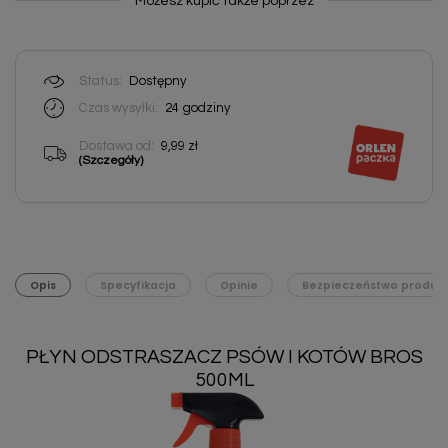
Możesz kupić także poprzez
Status:
Dostępny
Czas wysyłki:
24
godziny
Dostawa od:
9,99 zł
(Szczegóły)
Opis
Specyfikacja
Opinie
Bezpieczeństwo produk
PŁYN ODSTRASZACZ PSÓW I KOTÓW BROS
500ML