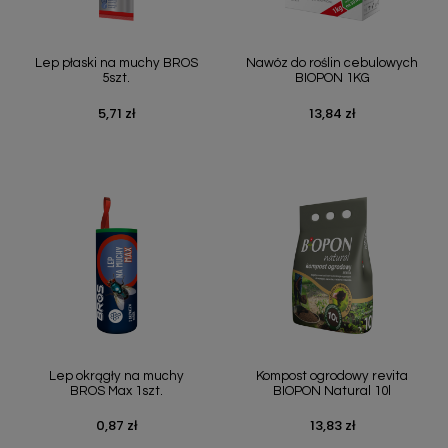
Lep płaski na muchy BROS
Nawóz do roślin cebulowych
5szt.
BIOPON 1KG
5,71 zł
13,84 zł
Cena
Cena
Lep okrągły na muchy
Kompost ogrodowy revita
BROS Max 1szt.
BIOPON Natural 10l
0,87 zł
13,83 zł
Cena
Cena