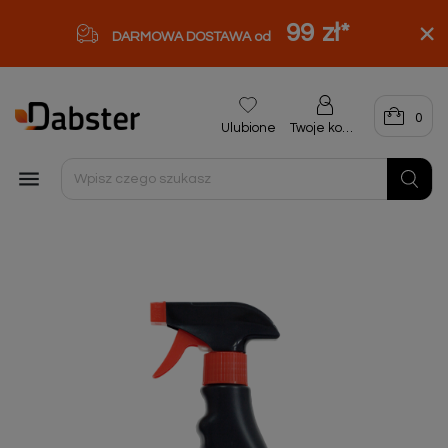
99 zł
*
DARMOWA DOSTAWA od
0
Ulubione
Twoje konto
