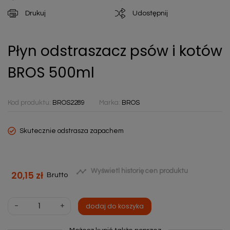
Drukuj
Udostępnij
Płyn odstraszacz psów i kotów
BROS 500ml
Kod produktu:
BROS2289
Marka:
BROS
Skutecznie odstrasza zapachem

Wyświetl historię cen produktu
20,15 zł
Brutto
-
+
dodaj do koszyka