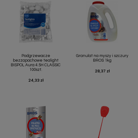
Podgrzewacze
Granulat na myszy i szczury
bezzapachowe tealight
BROS 1kg
BISPOL Aura 4.5H CLASSIC
100szt.
28,37 zł
Cena
24,33 zł
Cena