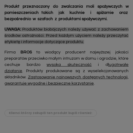
Produkt przeznaczony do zwalczania moli spożywczych w
pomieszczeniach takich jak kuchnie i spiżarnie oraz
bezpośrednio w szafach z produktami spożywczymi.
UWAGA:
Produktów biobójczych należy używać z zachowaniem
środków ostrożności. Przed każdym użyciem należy przeczytać
etykietę i informacje dotyczące produktu.
Firma
BROS
to wiodący producent najwyższej jakości
preparatów przeciwko małym intruzom w domu i ogrodzie, które
cechuje bardzo
wysoka skuteczność
i d
ługotrwałe
działanie
. Produkty produkowane są z wyselekcjonowanych
składników.
Zastosowanie najnowszych dostępnych technologii,
gwarantuje wygodne i bezpieczne korzystanie
.
Klienci którzy zakupili ten produkt kupili również: