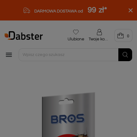
99 zł
*
DARMOWA DOSTAWA od
0
Ulubione
Twoje konto
