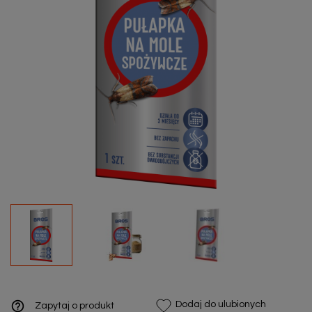
help_outline
Dodaj do ulubionych
Zapytaj o produkt