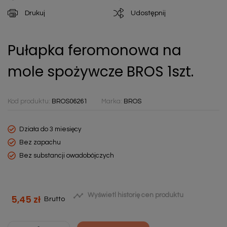
Drukuj
Udostępnij
Pułapka feromonowa na
mole spożywcze BROS 1szt.
Kod produktu:
BROS06261
Marka:
BROS
Działa do 3 miesięcy
Bez zapachu
Bez substancji owadobójczych

Wyświetl historię cen produktu
5,45 zł
Brutto