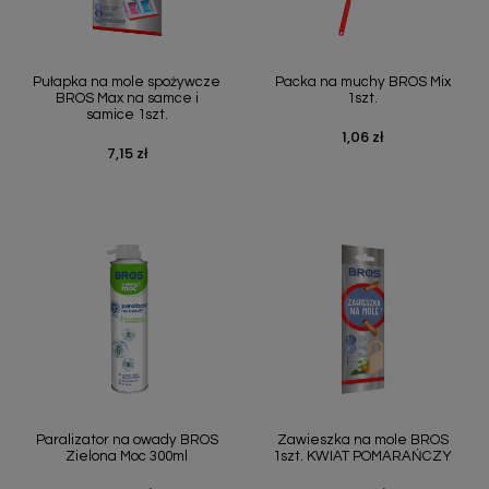
Pułapka na mole spożywcze
Packa na muchy BROS Mix
BROS Max na samce i
1szt.
samice 1szt.
1,06 zł
Cena
7,15 zł
Cena
Paralizator na owady BROS
Zawieszka na mole BROS
Zielona Moc 300ml
1szt. KWIAT POMARAŃCZY