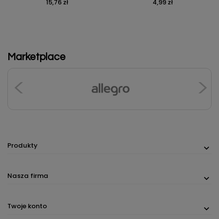
15,76 zł
4,99 zł
Cena
Cena
Marketplace
Produkty
Nasza firma
Twoje konto