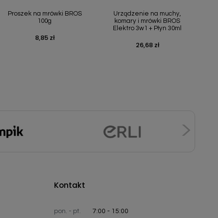
Szybki podgląd
Szybki podgląd


Proszek na mrówki BROS
Urządzenie na muchy,
100g
komary i mrówki BROS
Elektro 3w1 + Płyn 30ml
8,85 zł
Cena
26,68 zł
Cena
Kontakt
pon. - pt.
7:00 - 15:00