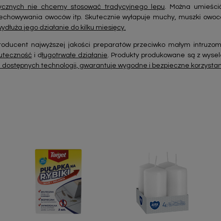
ycznych nie chcemy stosować tradycyjnego lepu
. Można umieścić
echowywania owoców itp. Skutecznie wyłapuje muchy, muszki owocó
ydłuża jego działanie do kilku miesięcy.
oducent najwyższej jakości preparatów przeciwko małym intruzom
uteczność
i d
ługotrwałe działanie
. Produkty produkowane są z wyse
dostępnych technologii, gwarantuje wygodne i bezpieczne korzysta