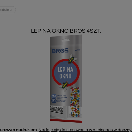
oduktu
LEP NA OKNO BROS 4SZT.
olorowym nadrukiem
.
Nadaje się do stosowania w miejscach widocznyc