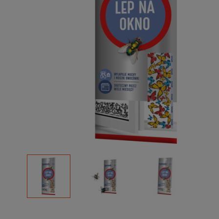
Podłoża
Pozostałe
Środki ochrony roślin
Środki ochrony roślin dla profesjonalistów
Zobacz wszystkie
Zobacz wszystkie