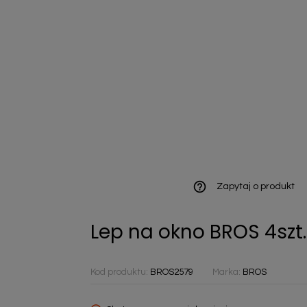
ieniczne
norazowe
kowaniowe
help_outline
Zapytaj o produkt
Lep na okno BROS 4szt.
szystkie
Kod produktu:
BROS2579
Marka:
BROS