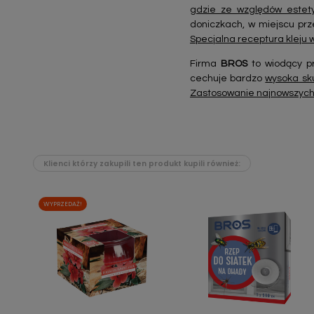
gdzie ze względów estet
doniczkach, w miejscu prz
Specjalna receptura kleju w
Firma
BROS
to wiodący pr
cechuje bardzo
wysoka sk
Zastosowanie najnowszych 
Klienci którzy zakupili ten produkt kupili również:
WYPRZEDAŻ!