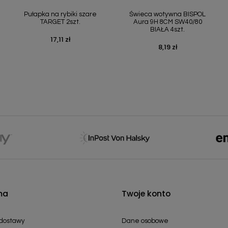
Szybki podgląd
Szybki podgląd


Pułapka na rybiki szare
Świeca wotywna BISPOL
TARGET 2szt.
Aura 9H 8CM SW40/80
BIAŁA 4szt.
17,11 zł
Cena
8,19 zł
Cena
ma
Twoje konto
 dostawy
Dane osobowe