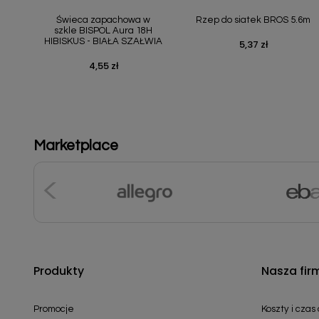
Szybki podgląd
Szybki podgląd


Świeca zapachowa w
Rzep do siatek BROS 5.6m
szkle BISPOL Aura 18H
HIBISKUS - BIAŁA SZAŁWIA
5,37 zł
Cena
4,55 zł
Cena
Marketplace
Produkty
Nasza fir
Promocje
Koszty i czas