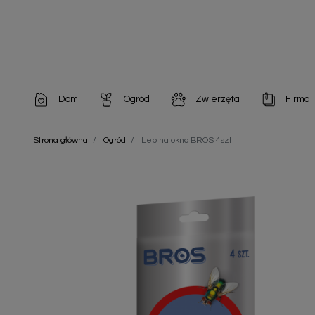
Dom
Ogród
Zwierzęta
Firma
Artykuły dekoracyjne
Chemia do architektury ogrodowej
Szampony i odżywki
Artykuły Hig
Strona główna
Ogród
Lep na okno BROS 4szt.
Artykuły do pielęgnacji
Chemia do oczek wodnych
Środki na pasożyty
Artykuły jed
Artykuły gospodarstwa domowego
Doniczki i pojemniki
Karmy i Przekąski dla Kotów
Artykuły opa
Artykuły higieniczne
Odstraszacze owadów
Chusteczki nawilżane
Artykuły jednorazowe
Odstraszacze zwierząt
Zobacz w
Artykuły opakowaniowe
Nawozy i preparaty
Zobacz wszystkie
Chemia gospodarcza
Narzędzia ogrodnicze
Nasiona