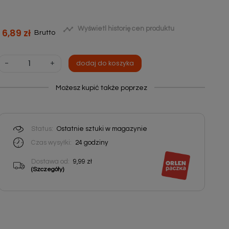

Wyświetl historię cen produktu
6,89 zł
Brutto
-
+
dodaj do koszyka
Możesz kupić także poprzez
Status:
Ostatnie sztuki w magazynie
Czas wysyłki:
24
godziny
Dostawa od:
9,99 zł
(Szczegóły)