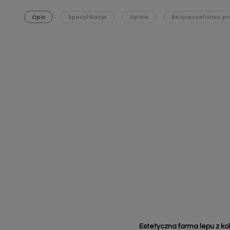
Opis
Specyfikacja
Opinie
Bezpieczeństwo pr
Estetyczna forma lepu z k