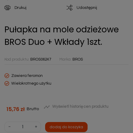
Drukuj
Udostępnij
Pułapka na mole odzieżowe
BROS Duo + Wkłady 1szt.
Kod produktu:
BROS06247
Marka:
BROS
Zawiera feromon
Wielokrotnego użytku

Wyświetl historię cen produktu
15,76 zł
Brutto
-
+
dodaj do koszyka