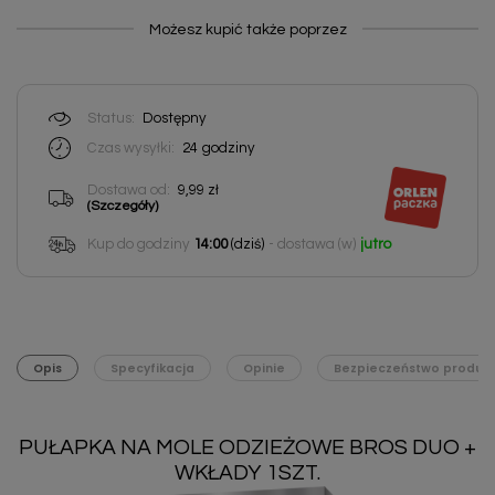
Możesz kupić także poprzez
Status:
Dostępny
Czas wysyłki:
24
godziny
Dostawa od:
9,99 zł
(Szczegóły)
Kup do godziny
14:00
(dziś)
- dostawa (w)
jutro
Opis
Specyfikacja
Opinie
Bezpieczeństwo produk
PUŁAPKA NA MOLE ODZIEŻOWE BROS DUO +
WKŁADY 1SZT.