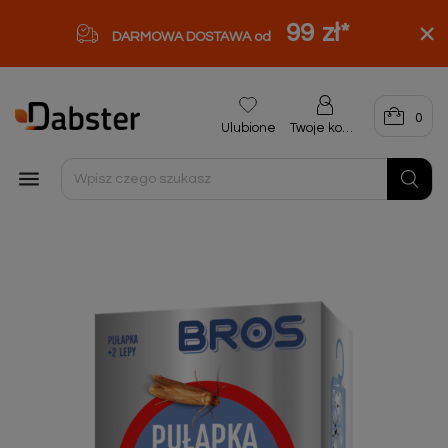
99 zł
*
DARMOWA DOSTAWA od
0
Ulubione
Twoje konto
