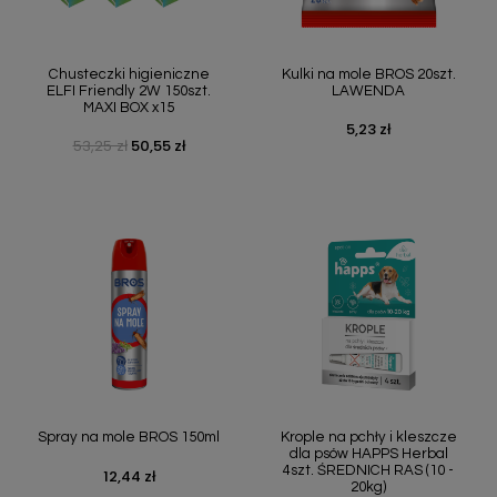
Chusteczki higieniczne
Kulki na mole BROS 20szt.
ELFI Friendly 2W 150szt.
LAWENDA
MAXI BOX x15
5,23 zł
Cena
53,25 zł
50,55 zł
Cena podstawowa
Cena
Spray na mole BROS 150ml
Krople na pchły i kleszcze
dla psów HAPPS Herbal
4szt. ŚREDNICH RAS (10 -
12,44 zł
Cena
20kg)