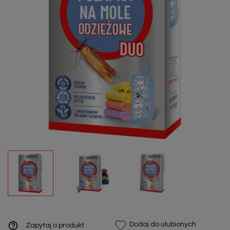
help_outline
Dodaj do ulubionych
Zapytaj o produkt