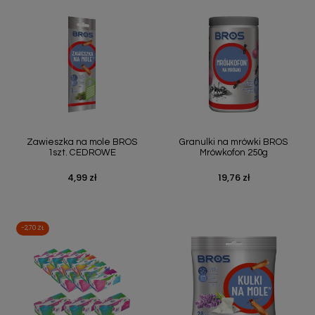
Zawieszka na mole BROS
Granulki na mrówki BROS
1szt. CEDROWE
Mrówkofon 250g
4,99 zł
19,76 zł
Cena
Cena
-2,70 ZŁ