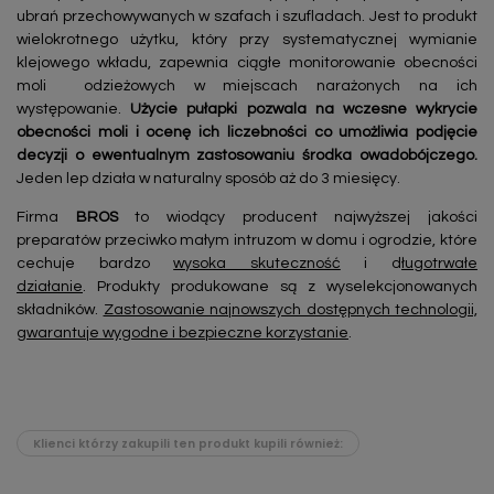
ubrań przechowywanych w szafach i szufladach. Jest to produkt
wielokrotnego użytku, który przy systematycznej wymianie
klejowego wkładu, zapewnia ciągłe monitorowanie obecności
moli odzieżowych w miejscach narażonych na ich
występowanie.
Użycie pułapki pozwala na wczesne wykrycie
obecności moli i ocenę ich liczebności co umożliwia podjęcie
decyzji o ewentualnym zastosowaniu środka owadobójczego.
Jeden lep działa w naturalny sposób aż do 3 miesięcy.
Firma
BROS
to wiodący producent najwyższej jakości
preparatów przeciwko małym intruzom w domu i ogrodzie, które
cechuje bardzo
wysoka skuteczność
i d
ługotrwałe
działanie
. Produkty produkowane są z wyselekcjonowanych
składników.
Zastosowanie najnowszych dostępnych technologii,
gwarantuje wygodne i bezpieczne korzystanie
.
Klienci którzy zakupili ten produkt kupili również: