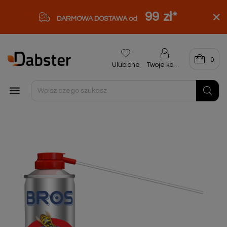
99 zł
*
DARMOWA DOSTAWA od
0
Ulubione
Twoje konto
