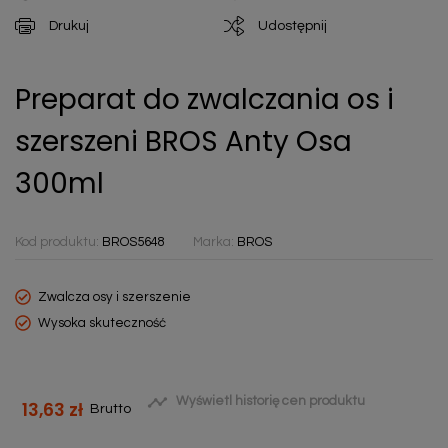
Drukuj
Udostępnij
Preparat do zwalczania os i
szerszeni BROS Anty Osa
300ml
Kod produktu:
BROS5648
Marka:
BROS
Zwalcza osy i szerszenie
Wysoka skuteczność

Wyświetl historię cen produktu
13,63 zł
Brutto