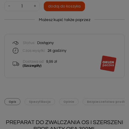
-
+
dodaj do koszyka
Możesz kupić także poprzez
Status:
Dostępny
Czas wysyłki:
24
godziny
Dostawa od:
9,99 zł
(Szczegóły)
Opis
Specyfikacja
Opinie
Bezpieczeństwo produk
PREPARAT DO ZWALCZANIA OS I SZERSZENI