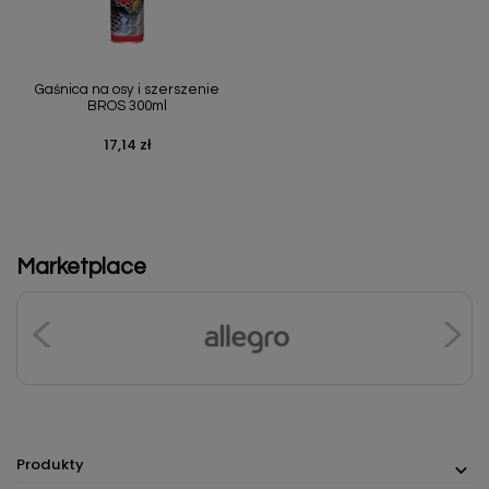
Gaśnica na osy i szerszenie
BROS 300ml
17,14 zł
Cena
Marketplace
Produkty