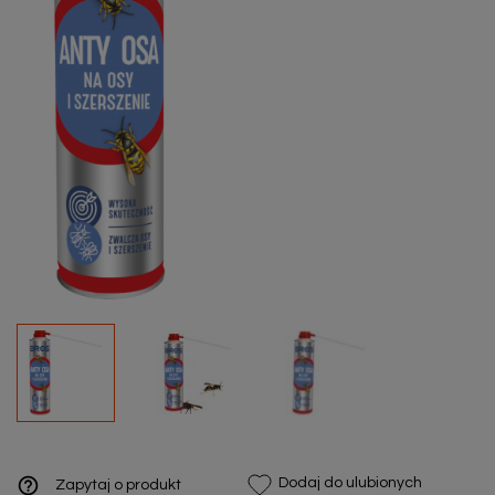
help_outline
Dodaj do ulubionych
Zapytaj o produkt