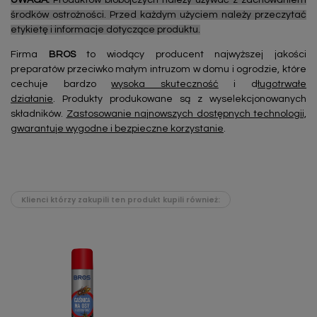
UWAGA:
Produktów biobójczych należy używać z zachowaniem
środków ostrożności. Przed każdym użyciem należy przeczytać
etykietę i informacje dotyczące produktu.
Firma
BROS
to wiodący producent najwyższej jakości
preparatów przeciwko małym intruzom w domu i ogrodzie, które
cechuje bardzo
wysoka skuteczność
i d
ługotrwałe
działanie
. Produkty produkowane są z wyselekcjonowanych
składników.
Zastosowanie najnowszych dostępnych technologii,
gwarantuje wygodne i bezpieczne korzystanie
.
Klienci którzy zakupili ten produkt kupili również: