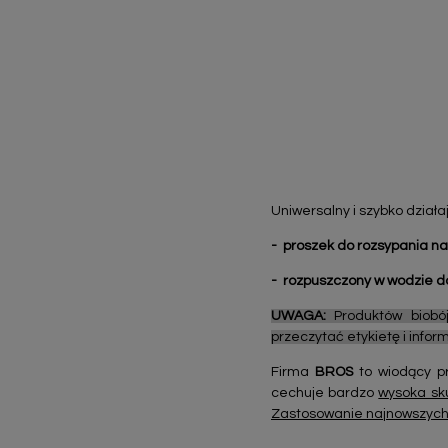
Uniwersalny i szybko dział
- proszek do rozsypania 
- rozpuszczony w wodzie d
UWAGA:
Produktów biobój
przeczytać etykietę i info
Firma
BROS
to wiodący pr
cechuje bardzo
wysoka sk
Zastosowanie najnowszych 