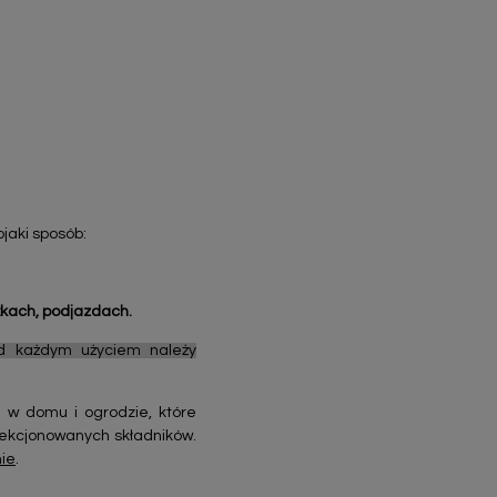
jaki sposób:
żkach, podjazdach.
ed każdym użyciem należy
 w domu i ogrodzie, które
lekcjonowanych składników.
nie
.