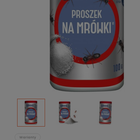
Podłoża
Pozostałe
Środki ochrony roślin
Środki ochrony roślin dla profesjonalistów
Zobacz wszystkie
Zobacz wszystkie
Warianty