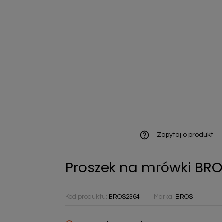
ieniczne
norazowe
kowaniowe
help_outline
Zapytaj o produkt
Proszek na mrówki BR
szystkie
Kod produktu:
BROS2364
Marka:
BROS