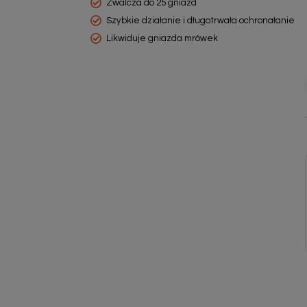
Zwalcza do 25 gniazd
Szybkie działanie i długotrwała ochronałanie
Likwiduje gniazda mrówek