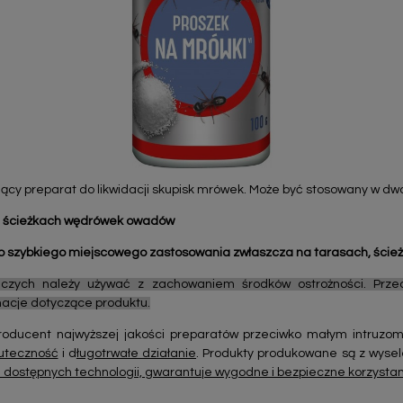
ający preparat do likwidacji skupisk mrówek. Może być stosowany w dwo
na ścieżkach wędrówek owadów
o szybkiego miejscowego zastosowania zwłaszcza na tarasach, ście
czych należy używać z zachowaniem środków ostrożności. Prz
rmacje dotyczące produktu.
oducent najwyższej jakości preparatów przeciwko małym intruzom
uteczność
i d
ługotrwałe działanie
. Produkty produkowane są z wyse
dostępnych technologii, gwarantuje wygodne i bezpieczne korzysta