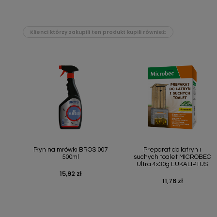
Klienci którzy zakupili ten produkt kupili również:
Szybki podgląd
Szybki podgląd


Płyn na mrówki BROS 007
Preparat do latryn i
500ml
suchych toalet MICROBEC
Ultra 4x30g EUKALIPTUS
15,92 zł
Cena
11,76 zł
Cena