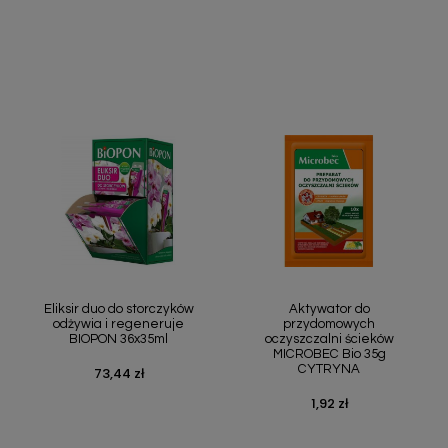
Szybki podgląd
Szybki podgląd


Eliksir duo do storczyków
Aktywator do
odżywia i regeneruje
przydomowych
BIOPON 36x35ml
oczyszczalni ścieków
MICROBEC Bio 35g
CYTRYNA
73,44 zł
Cena
1,92 zł
Cena