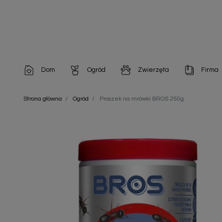
Dom
Ogród
Zwierzęta
Firma
Artykuły dekoracyjne
Chemia do architektury ogrodowej
Szampony i odżywki
Artykuły Hig
Strona główna
Ogród
Proszek na mrówki BROS 250g
Artykuły do pielęgnacji
Chemia do oczek wodnych
Środki na pasożyty
Artykuły jed
Artykuły gospodarstwa domowego
Doniczki i pojemniki
Karmy i Przekąski dla Kotów
Artykuły opa
Artykuły higieniczne
Odstraszacze owadów
Chusteczki nawilżane
Artykuły jednorazowe
Odstraszacze zwierząt
Zobacz w
Artykuły opakowaniowe
Nawozy i preparaty
Zobacz wszystkie
Chemia gospodarcza
Narzędzia ogrodnicze
Nasiona