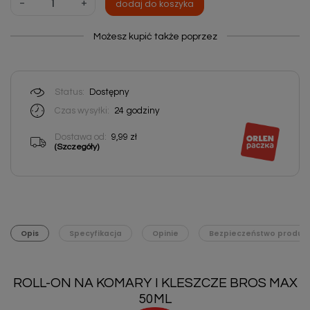
-
+
dodaj do koszyka
Możesz kupić także poprzez
Status:
Dostępny
Czas wysyłki:
24
godziny
Dostawa od:
9,99 zł
(Szczegóły)
Opis
Specyfikacja
Opinie
Bezpieczeństwo produk
ROLL-ON NA KOMARY I KLESZCZE BROS MAX
50ML