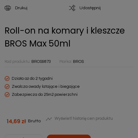
Drukuj
Udostępnij
Roll-on na komary i kleszcze
BROS Max 50ml
Kod produktu:
BROS9873
Marka:
BROS
Działa aż do 2 tygodni
Zwalcza owady latające i biegające
Zabezpiecza do 25m2 powierzchni

Wyświetl historię cen produktu
14,69 zł
Brutto