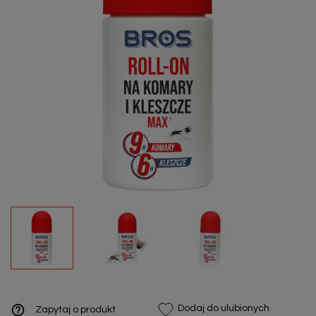
help_outline
Dodaj do ulubionych
Zapytaj o produkt