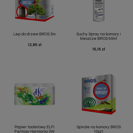
Lep do drzew BROS 5m
Suchy Spray na komary i
kleszcze BROS 90ml
12,85 zł
Cena
15,15 zł
Cena
Papier toaletowy ELFI
Spirale na komary BROS
Fantasy Harmonia 3W
10szt.