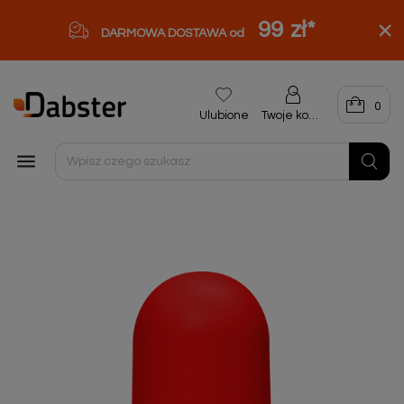
99 zł
*
DARMOWA DOSTAWA od
0
Ulubione
Twoje konto
