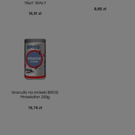
16szt. BIAŁY
8,85 zł
Cena
16,91 zł
Cena
Granulki na mrówki BROS
Mrówkofon 250g
19,76 zł
Cena