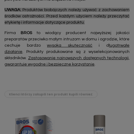
UWAGA:
Produktów biobójczych należy używać z zachowaniem
środków ostrożności. Przed każdym użyciem należy przeczytać
etykietę i informacje dotyczące produktu.
Firma
BROS
to wiodący producent najwyższej jakości
preparatów przeciwko małym intruzom w domu i ogrodzie, które
cechuje bardzo
wysoka skuteczność
i d
ługotrwałe
działanie
. Produkty produkowane są z wyselekcjonowanych
składników.
Zastosowanie najnowszych dostępnych technologii,
gwarantuje wygodne i bezpieczne korzystanie
.
Klienci którzy zakupili ten produkt kupili również: