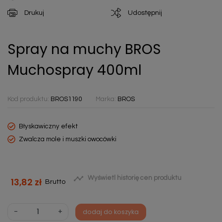
Drukuj
Udostępnij
Spray na muchy BROS
Muchospray 400ml
Kod produktu:
BROS1190
Marka:
BROS
Błyskawiczny efekt
Zwalcza mole i muszki owocówki

Wyświetl historię cen produktu
13,82 zł
Brutto
-
+
dodaj do koszyka