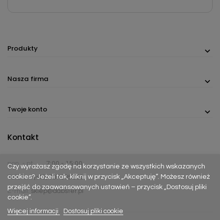
Produkty
Nasza firma
Twoje konto
Kontakt
pon. - pt.
7:00 - 15:00
Czy wyrażasz zgodę na korzystanie ze wszystkich wskazanych
cookies? Jeżeli tak, kliknij w przycisk „Akceptuję”. Możesz również
Telefon:
(+48) 737 305 306
przejść do zaawansowanych ustawień – przycisk „Dostosuj pliki
E-mail:
sklep@dabster.pl
cookie”.
Więcej informacji
Dostosuj pliki cookie