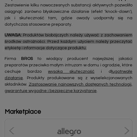
Zestawienie kilku nowoczesnych substancji aktywnych pozwoliło
osiągnąć zarówno błyskawiczne działanie (efekt 'knock-down'),
jak i skuteczność tam, gdzie owady uodporniły się na
dotychczas stosowane preparaty.
UWAGA:
Produktów biobójczych należy używać z zachowaniem
środków ostrożności. Przed każdym użyciem należy przeczytać
etykietę i informacje dotyczące produktu.
Firma
BROS
to wiodący producent najwyższej jakości
preparatów przeciwko małym intruzom w domu i ogrodzie, które
cechuje bardzo
wysoka skuteczność
i d
ługotrwałe
działanie
. Produkty produkowane są z wyselekcjonowanych
składników.
Zastosowanie najnowszych dostępnych technologii,
gwarantuje wygodne i bezpieczne korzystanie
.
Marketplace