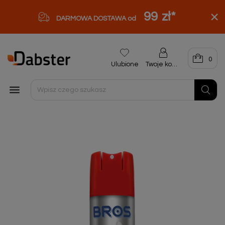
99 zł
*
DARMOWA DOSTAWA od
0
Ulubione
Twoje konto
