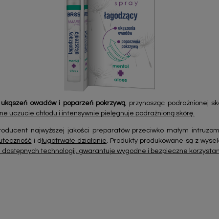
i ukąszeń owadów i poparzeń pokrzywą
, przynosząc podrażnionej s
ne uczucie chłodu i intensywnie pielęgnuje podrażnioną skórę.
oducent najwyższej jakości preparatów przeciwko małym intruzom
uteczność
i d
ługotrwałe działanie
. Produkty produkowane są z wyse
dostępnych technologii, gwarantuje wygodne i bezpieczne korzysta