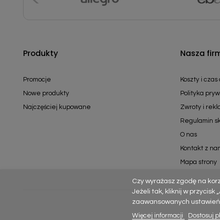
Produkty
Nasza fir
Promocje
Koszty i czas
Nowe produkty
Polityka pryw
Najczęściej kupowane
Zwroty i rek
Regulamin s
O nas
Kontakt z na
Mapa strony
Czy wyrażasz zgodę na kor
Jeżeli tak, kliknij w przycis
zaawansowanych ustawień – p
Więcej informacji
Dostosuj pl