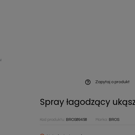
ieniczne
l
norazowe
kowaniowe
help_outline
Zapytaj o produkt
Spray łagodzący ukąs
szystkie
Kod produktu:
BROS89458
Marka:
BROS