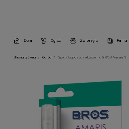
Dom
Ogród
Zwierzęta
Firma
Artykuły dekoracyjne
Chemia do architektury ogrodowej
Szampony i odżywki
Artykuły Hig
Strona główna
Ogród
Spray łagodzący ukąszenia BROS Amaris 9m
Artykuły do pielęgnacji
Chemia do oczek wodnych
Środki na pasożyty
Artykuły jed
Artykuły gospodarstwa domowego
Doniczki i pojemniki
Karmy i Przekąski dla Kotów
Artykuły opa
Artykuły higieniczne
Odstraszacze owadów
Chusteczki nawilżane
Artykuły jednorazowe
Odstraszacze zwierząt
Zobacz w
Artykuły opakowaniowe
Nawozy i preparaty
Zobacz wszystkie
Chemia gospodarcza
Narzędzia ogrodnicze
Nasiona