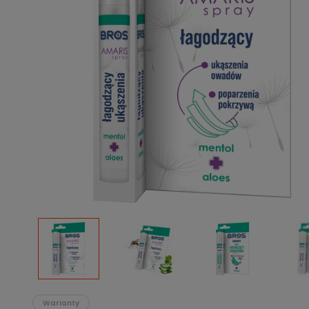
Podłoża
Pozostałe
Środki ochrony roślin
Środki ochrony roślin dla profesjonalistów
Zobacz wszystkie
Zobacz wszystkie
Warianty