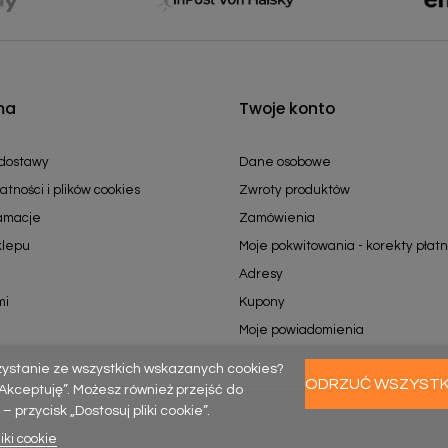
ma
Twoje konto
 dostawy
Dane osobowe
atności i plików cookies
Zwroty produktów
lamacje
Zamówienia
klepu
Moje pokwitowania - korekty płatn
Adresy
mi
Kupony
Moje powiadomienia
zystanie ze wszystkich wskazanych cookies?
ODRZUĆ WSZYST
k „Akceptuję”. Możesz również przejść do
rzycisk „Dostosuj pliki cookie”.
iki cookie