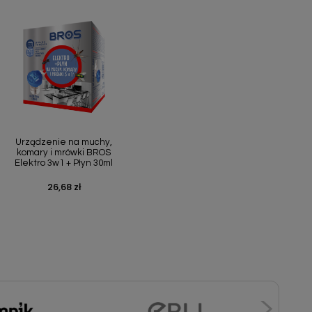
Szybki podgląd

Urządzenie na muchy,
komary i mrówki BROS
Elektro 3w1 + Płyn 30ml
26,68 zł
Cena