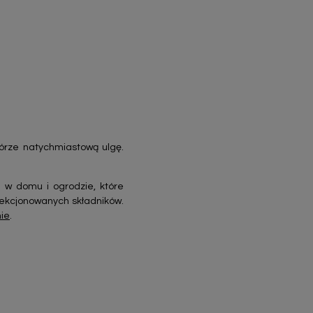
kórze natychmiastową ulgę.
 w domu i ogrodzie, które
lekcjonowanych składników.
nie
.