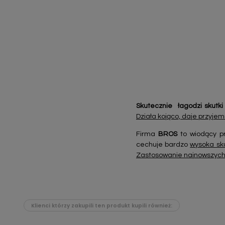
Skutecznie łagodzi skutk
Działa kojąco, daje przyjem
Firma
BROS
to wiodący pr
cechuje bardzo
wysoka sk
Zastosowanie najnowszych 
Klienci którzy zakupili ten produkt kupili również: