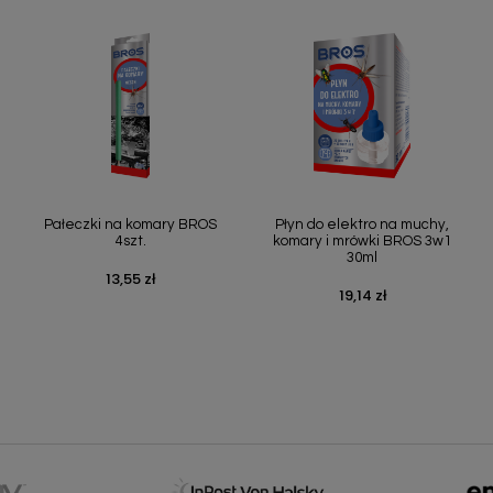
Szybki podgląd
Szybki podgląd


Pałeczki na komary BROS
Płyn do elektro na muchy,
4szt.
komary i mrówki BROS 3w1
30ml
13,55 zł
Cena
19,14 zł
Cena