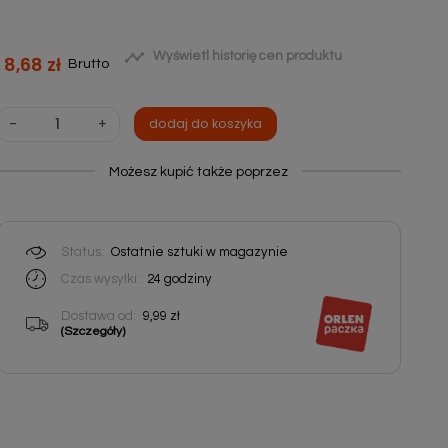

Wyświetl historię cen produktu
8,68 zł
Brutto
-
+
dodaj do koszyka
Możesz kupić także poprzez
Status:
Ostatnie sztuki w magazynie
Czas wysyłki:
24
godziny
Dostawa od:
9,99 zł
(Szczegóły)