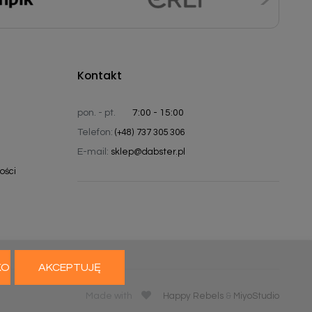
Kontakt
pon. - pt.
7:00 - 15:00
Telefon:
(+48) 737 305 306
E-mail:
sklep@dabster.pl
ości
KO
AKCEPTUJĘ
Made with
Happy Rebels
&
MiyoStudio