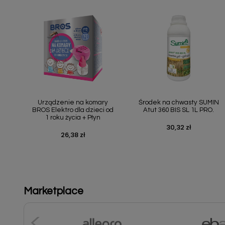
Szybki podgląd
Szybki podgląd


Urządzenie na komary
Środek na chwasty SUMIN
BROS Elektro dla dzieci od
Atut 360 BIS SL 1L PRO.
1 roku życia + Płyn
30,32 zł
Cena
26,38 zł
Cena
Marketplace