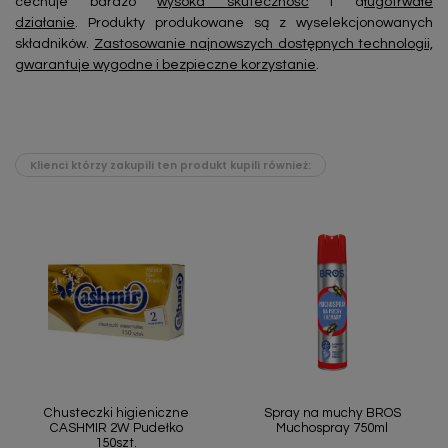
cechuje bardzo
wysoka skuteczność
i d
ługotrwałe
działanie
. Produkty produkowane są z wyselekcjonowanych
składników.
Zastosowanie najnowszych dostępnych technologii,
gwarantuje wygodne i bezpieczne korzystanie
.
Klienci którzy zakupili ten produkt kupili również:
Chusteczki higieniczne
Spray na muchy BROS
CASHMIR 2W Pudełko
Muchospray 750ml
150szt.