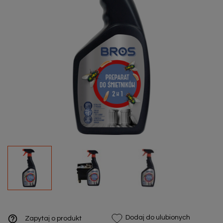
help_outline
Dodaj do ulubionych
Zapytaj o produkt