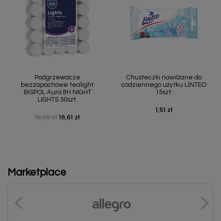
Podgrzewacze
Chusteczki nawilżane do
bezzapachowe tealight
codziennego użytku LINTEO
BISPOL Aura 8H NIGHT
15szt.
LIGHTS 50szt.
1,51 zł
Cena
18,05 zł
16,61 zł
Cena podstawowa
Cena
Marketplace