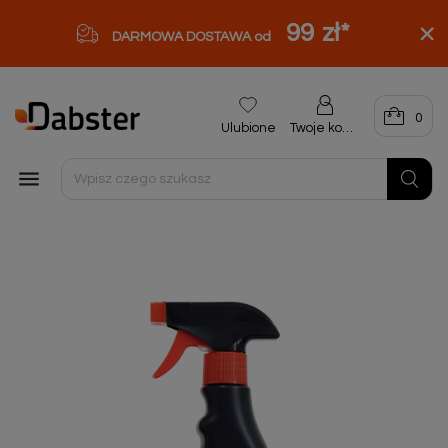
99 zł
*
DARMOWA DOSTAWA od
0
Ulubione
Twoje konto
