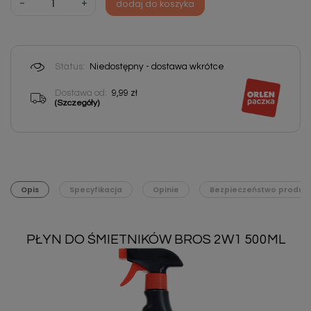
-
+
dodaj do koszyka
Status:
Niedostępny - dostawa wkrótce
Dostawa od:
9,99 zł
(Szczegóły)
Opis
Specyfikacja
Opinie
Bezpieczeństwo produk
PŁYN DO ŚMIETNIKÓW BROS 2W1 500ML