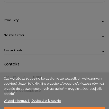
Produkty
Nasza firma
Twoje konto
Kontakt
pon. - pt.
7:00 - 15:00
Czy wyrażasz zgodę na korzystanie ze wszystkich wskazanych
cookies? Jeżeli tak, kliknij w przycisk „Akceptuję”. Możesz również
Telefon:
(+48) 737 305 306
przejść do zaawansowanych ustawień – przycisk „Dostosuj pliki
E-mail:
sklep@dabster.pl
cookie”.
Więcej informacji
Dostosuj pliki cookie