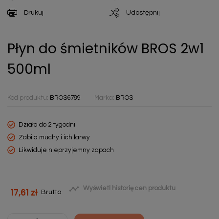
Drukuj
Udostępnij
Płyn do śmietników BROS 2w1
500ml
Kod produktu:
BROS6789
Marka:
BROS
Działa do 2 tygodni
Zabija muchy i ich larwy
Likwiduje nieprzyjemny zapach

Wyświetl historię cen produktu
17,61 zł
Brutto