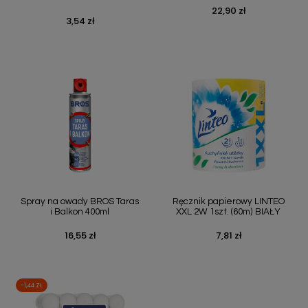
22,90 zł
Cena
3,54 zł
Cena
Spray na owady BROS Taras
Ręcznik papierowy LINTEO
i Balkon 400ml
XXL 2W 1szt. (60m) BIAŁY
16,55 zł
7,81 zł
Cena
Cena
-1,44 ZŁ