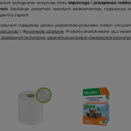
nych biologicznie enzymów, który
wspomaga i przyspiesza rozkła
tach
. Redukuje zawartość twardych ekskrementów, rozpuszcza or
zyjemny zapach.
oducent najwyższej jakości preparatów przeciwko małym intruzom
uteczność
i d
ługotrwałe działanie
. Produkty produkowane są z wyse
dostępnych technologii, gwarantuje wygodne i bezpieczne korzysta
Szybki podgląd
Szybki podgląd

