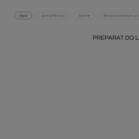
Opis
Specyfikacja
Opinie
Bezpieczeństwo pr
PREPARAT DO L