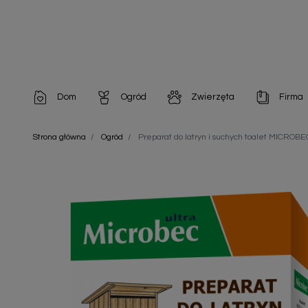
Dom
Ogród
Zwierzęta
Firma
Artykuły dekoracyjne
Chemia do architektury ogrodowej
Szampony i odżywki
Artykuły Hig
Strona główna
Ogród
Preparat do latryn i suchych toalet MICRO
Artykuły do pielęgnacji
Chemia do oczek wodnych
Środki na pasożyty
Artykuły jed
Artykuły gospodarstwa domowego
Doniczki i pojemniki
Karmy i Przekąski dla Kotów
Artykuły opa
Artykuły higieniczne
Odstraszacze owadów
Chusteczki nawilżane
Artykuły jednorazowe
Odstraszacze zwierząt
Zobacz w
Artykuły opakowaniowe
Nawozy i preparaty
Zobacz wszystkie
Chemia gospodarcza
Narzędzia ogrodnicze
Nasiona