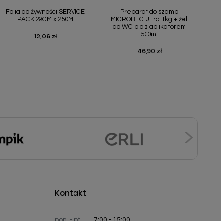
Folia do żywności SERVICE
Preparat do szamb
PACK 29CM x 250M
MICROBEC Ultra 1kg + żel
do WC bio z aplikatorem
500ml
12,06 zł
Cena
46,90 zł
Cena
Kontakt
pon. - pt.
7:00 - 15:00