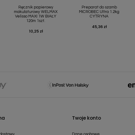
Ręcznik papierowy
Preparat do szamb
makulaturowy WELMAX
MICROBEC Ultra 1.2kg
Velisso MAXI 1W BIAŁY
CYTRYNA
120m 1szt.
45,36 zł
Cena
10,25 zł
Cena
ma
Twoje konto
 dostawy
Dane osobowe