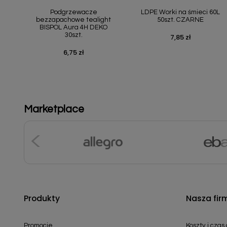
Podgrzewacze
LDPE Worki na śmieci 60L
bezzapachowe tealight
50szt. CZARNE
BISPOL Aura 4H DEKO
30szt.
7,85 zł
Cena
6,75 zł
Cena
Marketplace
Produkty
Nasza fir
Promocje
Koszty i czas