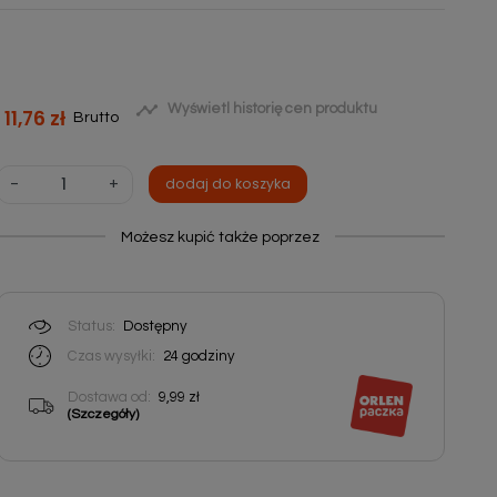

Wyświetl historię cen produktu
11,76 zł
Brutto
-
+
dodaj do koszyka
Możesz kupić także poprzez
Status:
Dostępny
Czas wysyłki:
24
godziny
Dostawa od:
9,99 zł
(Szczegóły)