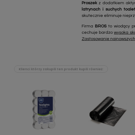
Proszek
z dodatkiem aktyw
latrynach i suchych toale
skutecznie eliminuje niepr
Firma
BROS
to wiodący pr
cechuje bardzo
wysoka sk
Zastosowanie najnowszych 
Klienci którzy zakupili ten produkt kupili również:
Szybki podgląd
Szybki podgląd

