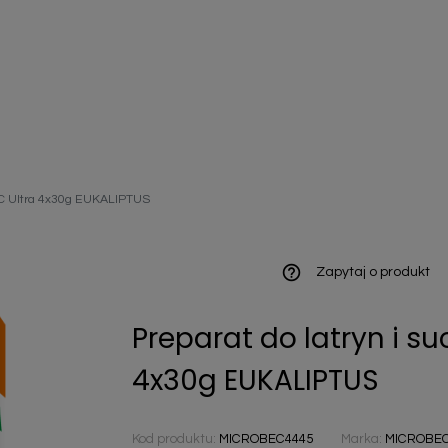
ieniczne
BEC Ultra 4x30g EUKALIPTUS
norazowe
kowaniowe
help_outline
Zapytaj o produkt
Preparat do latryn i s
szystkie
4x30g EUKALIPTUS
Kod produktu:
MICROBEC4445
Marka:
MICROBE