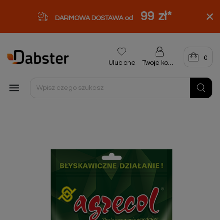
99 zł
*
DARMOWA DOSTAWA od
0
Ulubione
Twoje konto
