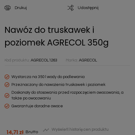
Drukuj
Udostępnij
Nawóz do truskawek i
poziomek AGRECOL 350g
Kod produktu:
AGRECOL1263
Marka:
AGRECOL
Wystarcza na 350 l wody do podlewania
Przeznaczony do nawożenia truskawek i poziomek
Doskonały do stosowania przed rozpoczęciem owocowania, a
także po owocowaniu
Gwarantuje dorodne owoce

Wyświetl historię cen produktu
14,71 zł
Brutto