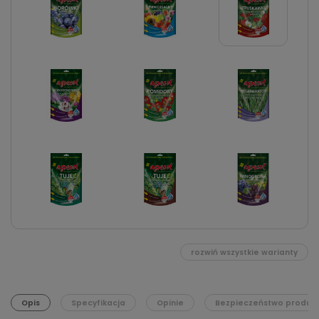
rozwiń wszystkie warianty
Opis
Specyfikacja
Opinie
Bezpieczeństwo produk