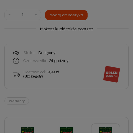
-
+
dodaj do koszyka
Możesz kupić także poprzez
Status:
Dostępny
Czas wysyłki:
24
godziny
Dostawa od:
9,99 zł
(Szczegóły)
Warianty