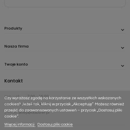
Produkty
Nasza firma
Twoje konto
Kontakt
pon. - pt.
7:00 - 15:00
Czy wyrażasz zgodę na korzystanie ze wszystkich wskazanych
cookies? Jeżeli tak, kliknij w przycisk „Akceptuję”. Możesz również
Telefon:
(+48) 737 305 306
przejść do zaawansowanych ustawień – przycisk „Dostosuj pliki
E-mail:
sklep@dabster.pl
cookie”.
Więcej informacji
Dostosuj pliki cookie