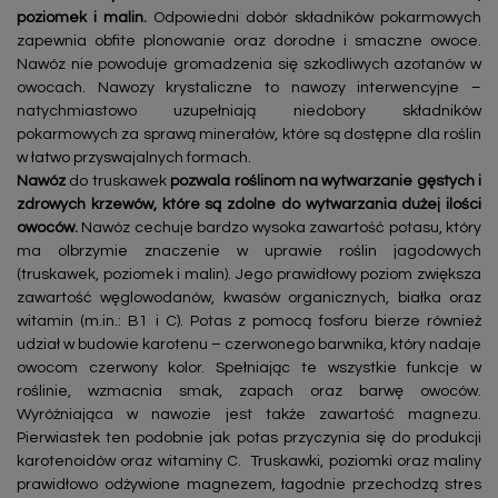
poziomek i malin.
Odpowiedni dobór składników pokarmowych
zapewnia obfite plonowanie oraz dorodne i smaczne owoce.
Nawóz nie powoduje gromadzenia się szkodliwych azotanów w
owocach. Nawozy krystaliczne to nawozy interwencyjne –
natychmiastowo uzupełniają niedobory składników
pokarmowych za sprawą minerałów, które są dostępne dla roślin
w łatwo przyswajalnych formach.
Nawóz
do truskawek
pozwala roślinom na wytwarzanie gęstych i
zdrowych krzewów, które są zdolne do wytwarzania dużej ilości
owoców.
Nawóz cechuje bardzo wysoka zawartość potasu, który
ma olbrzymie znaczenie w uprawie roślin jagodowych
(truskawek, poziomek i malin). Jego prawidłowy poziom zwiększa
zawartość węglowodanów, kwasów organicznych, białka oraz
witamin (m.in.: B1 i C). Potas z pomocą fosforu bierze również
udział w budowie karotenu – czerwonego barwnika, który nadaje
owocom czerwony kolor. Spełniając te wszystkie funkcje w
roślinie, wzmacnia smak, zapach oraz barwę owoców.
Wyróżniająca w nawozie jest także zawartość magnezu.
Pierwiastek ten podobnie jak potas przyczynia się do produkcji
karotenoidów oraz witaminy C. Truskawki, poziomki oraz maliny
prawidłowo odżywione magnezem, łagodnie przechodzą stres