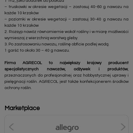
1 m2, jako dodatek do podłoża
– truskawki w okresie wegetacji – zastosuj 40-60 g nawozu na
każde 10 krzaków
– poziomki w okresie wegetacji – zastosuj 30-40 g nawozu na
każde 10 krzaków
2. Rozsyp nawóz równomiernie wokół rośliny i w miarę możliwości
wymieszaj z wierzchnią warstwą gleby.
3. Po zastosowaniu nawozu, roślinę obficie podlej wodą.
1 garść to około 30 – 40 g nawozu.
Firma AGRECOL to największy krajowy producent
specjalistycznych nawozów, odżywek i produktów
,
przeznaczonych do profesjonalnej oraz hobbystycznej uprawy i
pielęgnacji roślin. AGRECOL jest także konfekcjonerem środków
ochrony roślin.
Marketplace