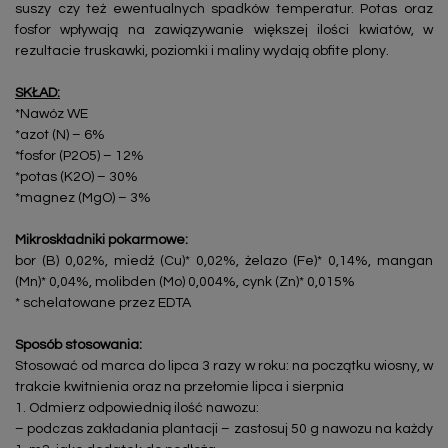
suszy czy też ewentualnych spadków temperatur. Potas oraz
fosfor wpływają na zawiązywanie większej ilości kwiatów, w
rezultacie truskawki, poziomki i maliny wydają obfite plony.
SKŁAD:
*Nawóz WE
*azot (N) – 6%
*fosfor (P2O5) – 12%
*potas (K2O) – 30%
*magnez (MgO) – 3%
Mikroskładniki pokarmowe:
bor (B) 0,02%, miedź (Cu)* 0,02%, żelazo (Fe)* 0,14%, mangan
(Mn)* 0,04%, molibden (Mo) 0,004%, cynk (Zn)* 0,015%
* schelatowane przez EDTA
Sposób stosowania:
Stosować od marca do lipca 3 razy w roku: na początku wiosny, w
trakcie kwitnienia oraz na przełomie lipca i sierpnia
1. Odmierz odpowiednią ilość nawozu:
– podczas zakładania plantacji – zastosuj 50 g nawozu na każdy