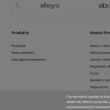
Produkty
Nasza fir
Promocje
Koszty i czas
Nowe produkty
Polityka pryw
Najczęściej kupowane
Zwroty i rek
Regulamin s
O nas
Kontakt z na
Mapa strony
Czy wyrażasz zgodę na kor
Jeżeli tak, kliknij w przycis
zaawansowanych ustawień – p