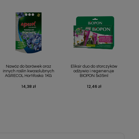
Szybki podgląd
Szybki podgląd


Nawóz do borówek oraz
Eliksir duo do storczyków
innych roślin kwasolubnych
odżywia i regeneruje
AGRECOL Hortifoska 1KG
BIOPON 5x35ml
14,38 zł
12,46 zł
Cena
Cena