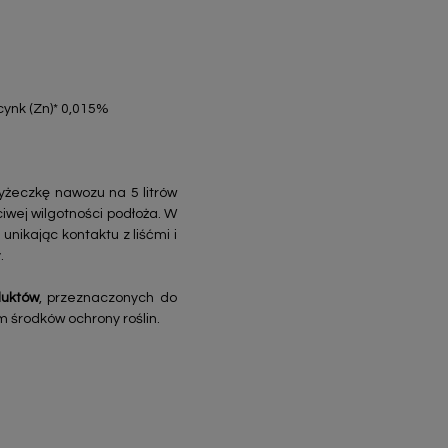
cynk (Zn)* 0,015%
yżeczkę nawozu na 5 litrów
iwej wilgotności podłoża. W
unikając kontaktu z liśćmi i
.
duktów
, przeznaczonych do
m środków ochrony roślin.