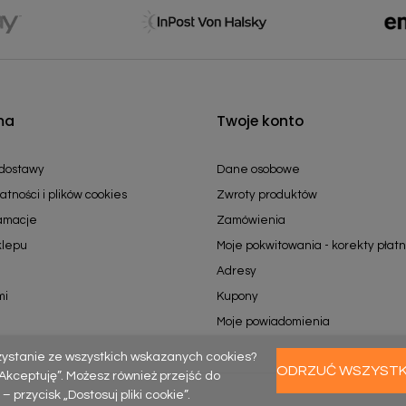
ma
Twoje konto
 dostawy
Dane osobowe
atności i plików cookies
Zwroty produktów
lamacje
Zamówienia
klepu
Moje pokwitowania - korekty płatn
Adresy
mi
Kupony
Moje powiadomienia
zystanie ze wszystkich wskazanych cookies?
ODRZUĆ WSZYST
k „Akceptuję”. Możesz również przejść do
rzycisk „Dostosuj pliki cookie”.