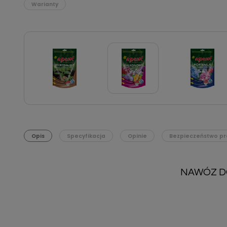
Warianty
Opis
Specyfikacja
Opinie
Bezpieczeństwo pr
NAWÓZ D