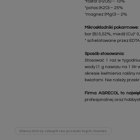
*fosfor (P2O5) – 10%
*potas (K2O) – 25%
*magnez (MgO) – 2%
Mikroskładniki pokarmowe:
bor (B) 0,02%, miedź (Cu)* 
* schelatowane przez EDTA 
Sposób stosowania:
Stosować 1 raz w tygodniu
wody (1 g nawozu na 1 litr
okresie kwitnienia rośliny 
kwiatami. Nie należy prze
Firma AGRECOL to najwięk
profesjonalnej oraz hobbyst
Klienci którzy zakupili ten produkt kupili również: