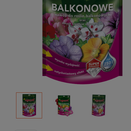
Podłoża
Pozostałe
Środki ochrony roślin
Środki ochrony roślin dla profesjonalistów
Zobacz wszystkie
Zobacz wszystkie