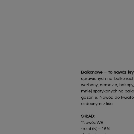
Balkonowe – to nawóz krys
uprawianych na balkonach
werbeny, nemezje, bakopy, 
mniej spotykanych na balkon
gazanie. Nawóz do kwiató
ozdobnymi z liści.
SKŁAD:
*Nawóz WE
*azot (N) – 15%