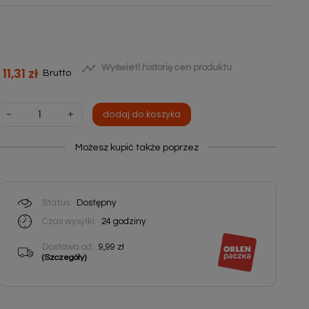

Wyświetl historię cen produktu
11,31 zł
Brutto
-
+
dodaj do koszyka
Możesz kupić także poprzez
Status:
Dostępny
Czas wysyłki:
24
godziny
Dostawa od:
9,99 zł
(Szczegóły)