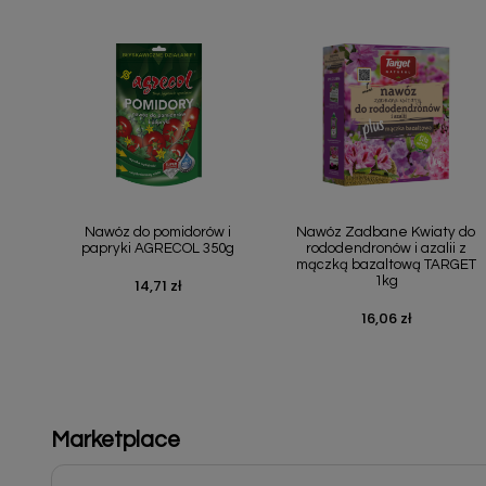
Szybki podgląd
Szybki podgląd


Nawóz do pomidorów i
Nawóz Zadbane Kwiaty do
papryki AGRECOL 350g
rododendronów i azalii z
mączką bazaltową TARGET
1kg
14,71 zł
Cena
16,06 zł
Cena
Marketplace