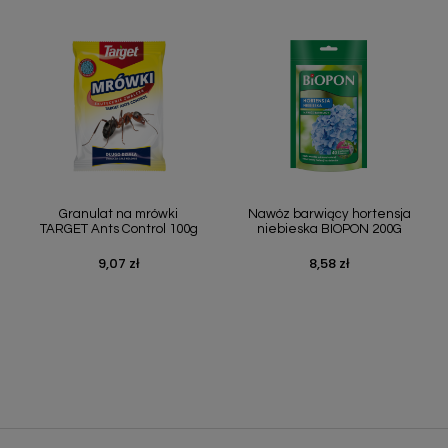
Szybki podgląd
Szybki podgląd


Granulat na mrówki
Nawóz barwiący hortensja
TARGET Ants Control 100g
niebieska BIOPON 200G
9,07 zł
8,58 zł
Cena
Cena