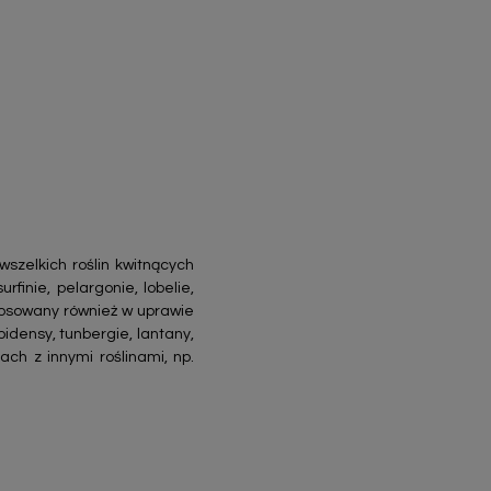
szelkich roślin kwitnących
urfinie, pelargonie, lobelie,
stosowany również w uprawie
bidensy, tunbergie, lantany,
h z innymi roślinami, np.