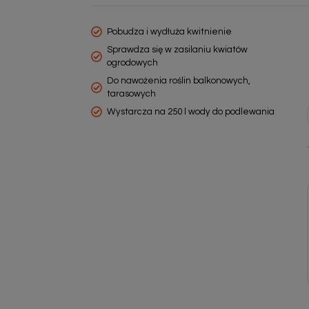
Pobudza i wydłuża kwitnienie
Sprawdza się w zasilaniu kwiatów
ogrodowych
Do nawożenia roślin balkonowych,
tarasowych
Wystarcza na 250 l wody do podlewania