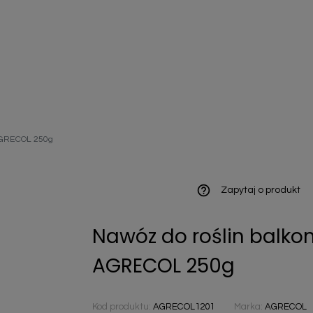
ieniczne
 AGRECOL 250g
norazowe
kowaniowe
help_outline
Zapytaj o produkt
Nawóz do roślin balk
szystkie
AGRECOL 250g
Kod produktu:
AGRECOL1201
Marka:
AGRECOL