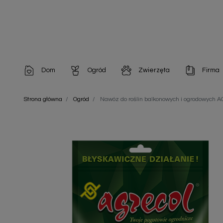
Dom
Ogród
Zwierzęta
Firma
Artykuły dekoracyjne
Chemia do architektury ogrodowej
Szampony i odżywki
Artykuły Hig
Strona główna
Ogród
Nawóz do roślin balkonowych i ogrodowych
Artykuły do pielęgnacji
Chemia do oczek wodnych
Środki na pasożyty
Artykuły jed
Artykuły gospodarstwa domowego
Doniczki i pojemniki
Karmy i Przekąski dla Kotów
Artykuły opa
Artykuły higieniczne
Odstraszacze owadów
Chusteczki nawilżane
Artykuły jednorazowe
Odstraszacze zwierząt
Zobacz w
Artykuły opakowaniowe
Nawozy i preparaty
Zobacz wszystkie
Chemia gospodarcza
Narzędzia ogrodnicze
Nasiona