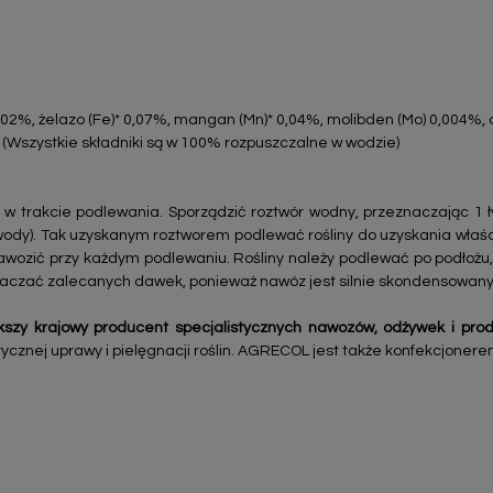
0,02%, żelazo (Fe)* 0,07%, mangan (Mn)* 0,04%, molibden (Mo) 0,004%, 
(Wszystkie składniki są w 100% rozpuszczalne w wodzie)
 w trakcie podlewania. Sporządzić roztwór wodny, przeznaczając 1 ł
 wody). Tak uzyskanym roztworem podlewać rośliny do uzyskania właśc
nawozić przy każdym podlewaniu. Rośliny należy podlewać po podłożu, 
kraczać zalecanych dawek, ponieważ nawóz jest silnie skondensowany
szy krajowy producent specjalistycznych nawozów, odżywek i pro
ycznej uprawy i pielęgnacji roślin. AGRECOL jest także konfekcjonere