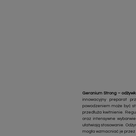
Geranium Strong – odżywka
innowacyjny preparat pr
powodzeniem może być stos
przedłuża kwitnienie. Reg
oraz intensywne wybarwieni
ułatwiają stosowanie. Odży
mogła wzmacniać je przez c