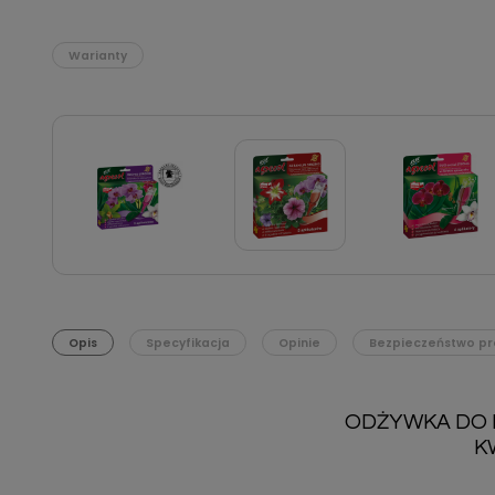
Warianty
Opis
Specyfikacja
Opinie
Bezpieczeństwo pr
ODŻYWKA DO 
K