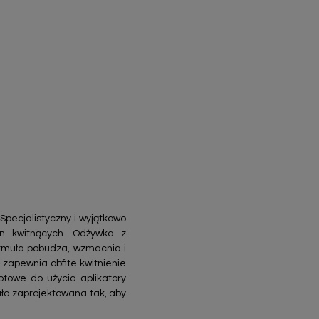
Specjalistyczny i wyjątkowo
in kwitnących. Odżywka z
ormuła pobudza, wzmacnia i
zapewnia obfite kwitnienie
gotowe do użycia aplikatory
ała zaprojektowana tak, aby