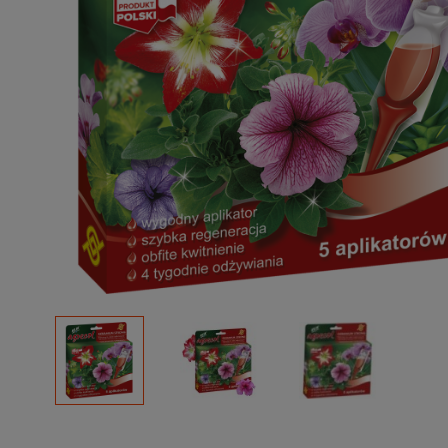
Podłoża
Pozostałe
Środki ochrony roślin
Środki ochrony roślin dla profesjonalistów
Zobacz wszystkie
Zobacz wszystkie