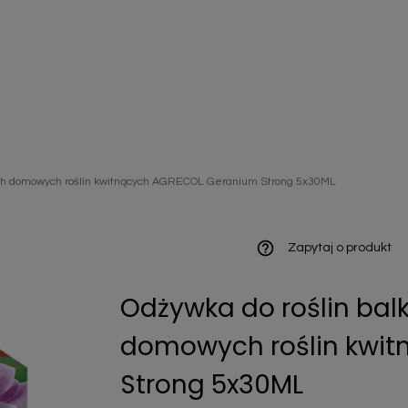
ieniczne
kich domowych roślin kwitnących AGRECOL Geranium Strong 5x30ML
norazowe
kowaniowe
help_outline
Zapytaj o produkt
Odżywka do roślin bal
szystkie
domowych roślin kwi
Strong 5x30ML