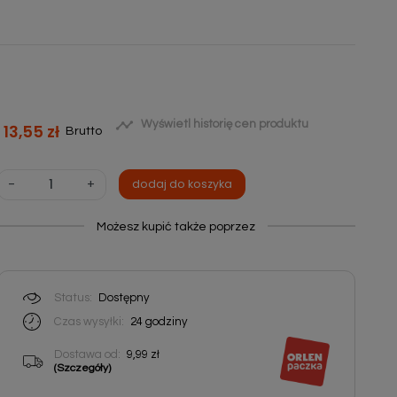

Wyświetl historię cen produktu
13,55 zł
Brutto
-
+
dodaj do koszyka
Możesz kupić także poprzez
Status:
Dostępny
Czas wysyłki:
24
godziny
Dostawa od:
9,99 zł
(Szczegóły)