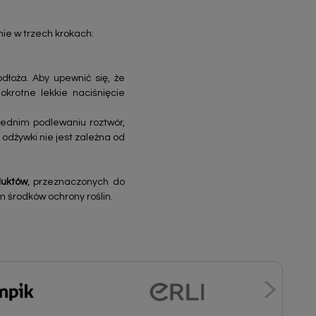
nie w trzech krokach:
łoża. Aby upewnić się, że
okrotne lekkie naciśnięcie
wiednim podlewaniu roztwór,
 odżywki nie jest zależna od
duktów
, przeznaczonych do
m środków ochrony roślin.