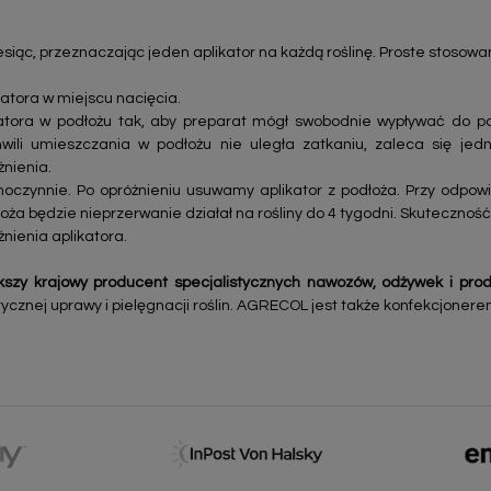
siąc, przeznaczając jeden aplikator na każdą roślinę. Proste stosowa
atora w miejscu nacięcia.
atora w podłożu tak, aby preparat mógł swobodnie wypływać do pod
ili umieszczania w podłożu nie uległa zatkaniu, zaleca się jedn
żnienia.
amoczynnie. Po opróżnieniu usuwamy aplikator z podłoża. Przy odpo
łoża będzie nieprzerwanie działał na rośliny do 4 tygodni. Skuteczność
ienia aplikatora.
szy krajowy producent specjalistycznych nawozów, odżywek i pro
ycznej uprawy i pielęgnacji roślin. AGRECOL jest także konfekcjonere