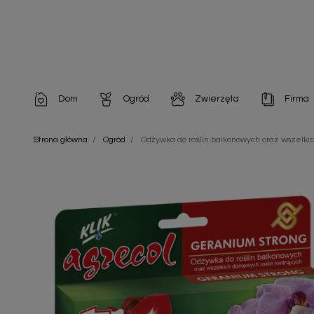
Dom
Ogród
Zwierzęta
Firma
Artykuły dekoracyjne
Chemia do architektury ogrodowej
Szampony i odżywki
Artykuły Hig
Strona główna
Ogród
Odżywka do roślin balkonowych oraz wszel
Artykuły do pielęgnacji
Chemia do oczek wodnych
Środki na pasożyty
Artykuły jed
Artykuły gospodarstwa domowego
Doniczki i pojemniki
Karmy i Przekąski dla Kotów
Artykuły opa
Artykuły higieniczne
Odstraszacze owadów
Chusteczki nawilżane
Artykuły jednorazowe
Odstraszacze zwierząt
Zobacz w
Artykuły opakowaniowe
Nawozy i preparaty
Zobacz wszystkie
Chemia gospodarcza
Narzędzia ogrodnicze
Nasiona