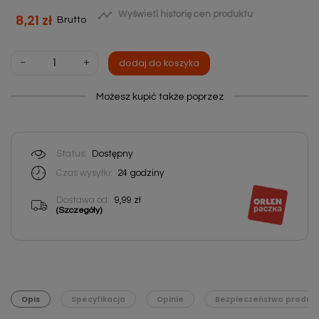

Wyświetl historię cen produktu
8,21 zł
Brutto
-
+
dodaj do koszyka
Możesz kupić także poprzez
Status:
Dostępny
Czas wysyłki:
24
godziny
Dostawa od:
9,99 zł
(Szczegóły)
Opis
Specyfikacja
Opinie
Bezpieczeństwo produk