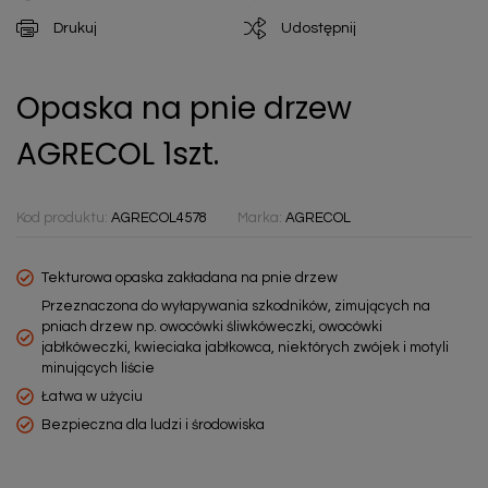
Drukuj
Udostępnij
Opaska na pnie drzew
AGRECOL 1szt.
Kod produktu:
AGRECOL4578
Marka:
AGRECOL
Tekturowa opaska zakładana na pnie drzew
Przeznaczona do wyłapywania szkodników, zimujących na
pniach drzew np. owocówki śliwkóweczki, owocówki
jabłkóweczki, kwieciaka jabłkowca, niektórych zwójek i motyli
minujących liście
Łatwa w użyciu
Bezpieczna dla ludzi i środowiska