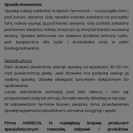
Sposób stosowania:
Opaskę należy zakładać w dwóch terminach – na początku lata i
pod koniec sierpnia. Gdy opaska została założona na początku
lata, należy usunąć ją pod koniec sierpnia. Gdy została założona
pod koniec sierpnia, należy zniszczyć ją zimą lub bardzo wczesną
wiosną. Opaska tekturowa nie zawiera środków ochrony roślin,
jest bezpieczna dla ludzi i środowiska oraz w pełni
biodegradowalna.
Sposób użycia:
Pień drzewa dwukrotnie owinąć opaską na wysokości 30-50 cm
nad powierzchnią gleby. Jeśli drzewko ma podporę owinąć ją
osobną opaską. Opaskę obwiązać sznurkiem dołączonym do
opakowania.
Larwy szkodników wchodzą pod fale tektury i tam się
przepoczwarczają lub zimują. Dorosłe owady składają w nie jaja.
W odpowiednim terminie (koniec sierpnia, zima, przedwiośnie)
opaskę wypełnioną szkodnikami ostrożnie ściągnąć i spalić.
Firma AGRECOL to największy krajowy producent
specjalistycznych nawozów, odżywek i produktów
,