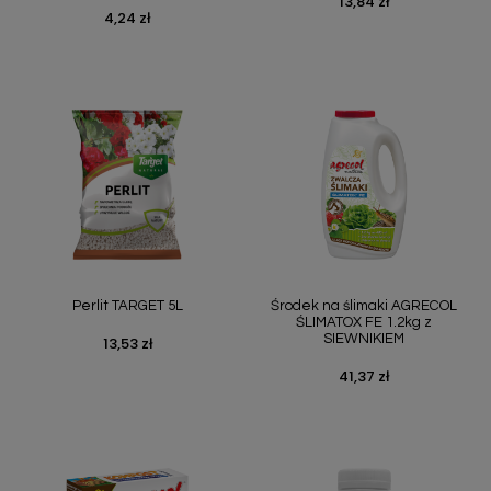
13,84 zł
Cena
4,24 zł
Cena
Perlit TARGET 5L
Środek na ślimaki AGRECOL
ŚLIMATOX FE 1.2kg z
SIEWNIKIEM
13,53 zł
Cena
41,37 zł
Cena