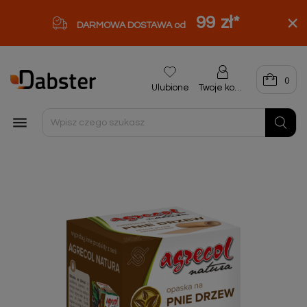
99 zł
*
DARMOWA DOSTAWA od
0
Ulubione
Twoje konto
