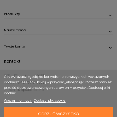
Produkty
Nasza firma
Twoje konto
Kontakt
pon. - pt.
7:00 - 15:00
Czy wyrażasz zgodę na korzystanie ze wszystkich wskazanych
cookies? Jeżeli tak, kliknij w przycisk „Akceptuję”. Możesz również
Telefon:
(+48) 737 305 306
przejść do zaawansowanych ustawień – przycisk „Dostosuj pliki
E-mail:
sklep@dabster.pl
cookie”.
Więcej informacji
Dostosuj pliki cookie
ODRZUĆ WSZYSTKO