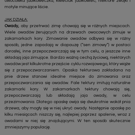
owocówka jabłkóweczka, kwieciak jabłkowiec, niektóre zwójki i
motyle minujące liście.
JAK DZIAŁA:
Owady,
aby przetrwać zimę chowają się w różnych miejscach.
Wiele owadów żerujących na drzewach owocowych zimuje w
zakamarkach kory. Zimowanie owadów odbywa się w różny
sposób, jedne zapadają w diapauzę (“sen zimowy”) w postaci
dorosłej, inne przepoczwarczają się w tym celu, a jeszcze inne
składają jaja zimujące. Bardzo ważną cechą życiową, niektórych
owadów jest kilkukrotne przejście cyklu rozwojowego, który wiąże
się z przepoczwarczaniem. Opaska tekturowa zakładana na
pnie drzew stanowi idealne miejsce do zimowania oraz
przepoczwarczania się owadów. Fale tektury imitują naturalne
zakamarki kory. W zakamarkach tektury chowają się,
przepoczwarczają lub składają jaja owady, w celu
przezimowania. Dlatego opaskę owija się dwukrotnie wokół pnia
drzewa, aby mogły się w niej ukryć owady. Następnie opaskę po
kilku miesiącach niszczy się, najlepiej poprzez spalenie, wraz z
owadami w niej się znajdującymi. W ten sposób skutecznie
zmniejszymy populację.