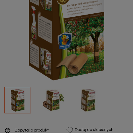
help_outline
Dodaj do ulubionych
Zapytaj o produkt