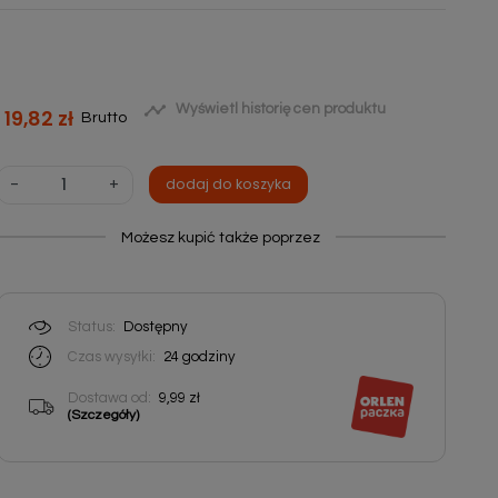

Wyświetl historię cen produktu
19,82 zł
Brutto
-
+
dodaj do koszyka
Możesz kupić także poprzez
Status:
Dostępny
Czas wysyłki:
24
godziny
Dostawa od:
9,99 zł
(Szczegóły)