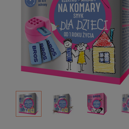
Podłoża
Pozostałe
Środki ochrony roślin
Środki ochrony roślin dla profesjonalistów
Zobacz wszystkie
Zobacz wszystkie