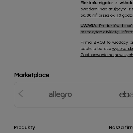
Elektrofumigator z wkład
owadami nadlatującymi z z
ok. 30 m³ przez ok. 10 godzi
UWAGA:
Produktów biobój
przeczytać etykietę i info
Firma
BROS
to wiodący pr
cechuje bardzo
wysoka sk
Zastosowanie najnowszych 
Marketplace
Produkty
Nasza fir