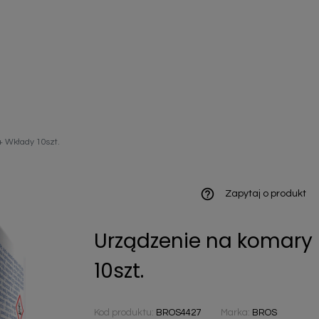
ieniczne
 Wkłady 10szt.
norazowe
kowaniowe
help_outline
Zapytaj o produkt
Urządzenie na komary 
szystkie
10szt.
Kod produktu:
BROS4427
Marka:
BROS