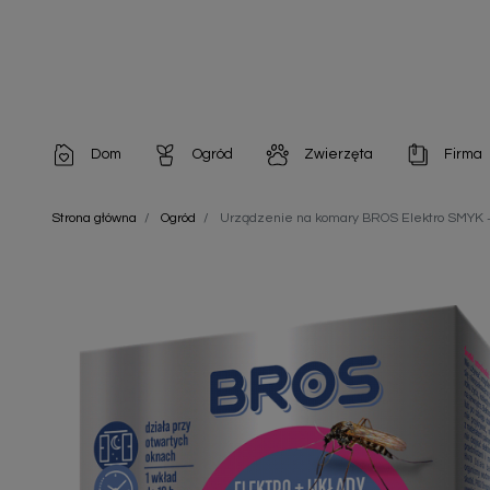
Dom
Ogród
Zwierzęta
Firma
Artykuły dekoracyjne
Chemia do architektury ogrodowej
Szampony i odżywki
Artykuły Hig
Strona główna
Ogród
Urządzenie na komary BROS Elektro SMYK +
Artykuły do pielęgnacji
Chemia do oczek wodnych
Środki na pasożyty
Artykuły jed
Artykuły gospodarstwa domowego
Doniczki i pojemniki
Karmy i Przekąski dla Kotów
Artykuły opa
Artykuły higieniczne
Odstraszacze owadów
Chusteczki nawilżane
Artykuły jednorazowe
Odstraszacze zwierząt
Zobacz w
Artykuły opakowaniowe
Nawozy i preparaty
Zobacz wszystkie
Chemia gospodarcza
Narzędzia ogrodnicze
Nasiona