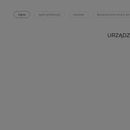
Opis
Specyfikacja
Opinie
Bezpieczeństwo pr
URZĄDZE