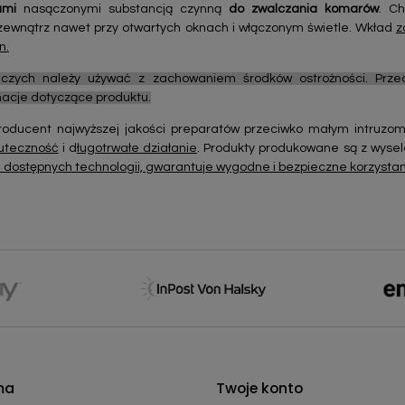
ami
nasączonymi substancją czynną
do zwalczania komarów
. C
ewnątrz nawet przy otwartych oknach i włączonym świetle. Wkład
z
n.
czych należy używać z zachowaniem środków ostrożności. Prz
rmacje dotyczące produktu.
oducent najwyższej jakości preparatów przeciwko małym intruzom
uteczność
i d
ługotrwałe działanie
. Produkty produkowane są z wyse
dostępnych technologii, gwarantuje wygodne i bezpieczne korzysta
ma
Twoje konto