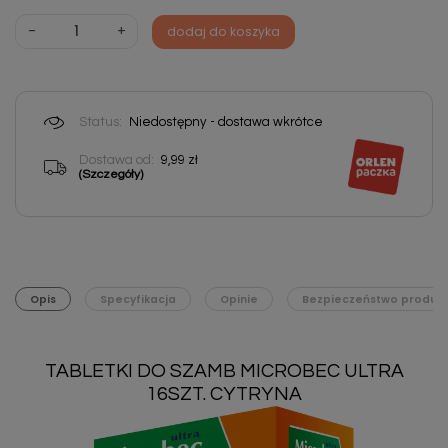
-
+
dodaj do koszyka
Status:
Niedostępny - dostawa wkrótce
Dostawa od:
9,99 zł
(Szczegóły)
Opis
Specyfikacja
Opinie
Bezpieczeństwo produk
TABLETKI DO SZAMB MICROBEC ULTRA
16SZT. CYTRYNA