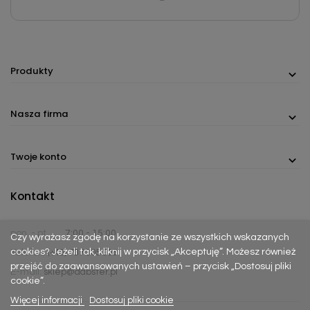
Produkty
Nasza firma
Twoje konto
Kontakt
pon. - pt.
7:00 - 15:00
Czy wyrażasz zgodę na korzystanie ze wszystkich wskazanych
cookies? Jeżeli tak, kliknij w przycisk „Akceptuję”. Możesz również
Telefon:
(+48) 737 305 306
przejść do zaawansowanych ustawień – przycisk „Dostosuj pliki
E-mail:
sklep@dabster.pl
cookie”.
Więcej informacji
Dostosuj pliki cookie