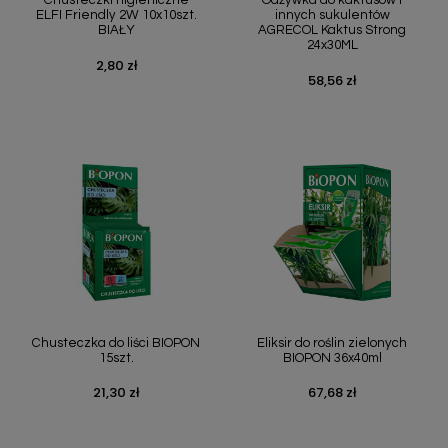
Chusteczki higieniczne
Odżywka do kaktusów i
ELFI Friendly 2W 10x10szt.
innych sukulentów
BIAŁY
AGRECOL Kaktus Strong
24x30ML
2,80 zł
Cena
58,56 zł
Cena
Chusteczka do liści BIOPON
Eliksir do roślin zielonych
15szt.
BIOPON 36x40ml
21,30 zł
67,68 zł
Cena
Cena