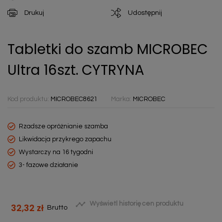
Drukuj
Udostępnij
Tabletki do szamb MICROBEC
Ultra 16szt. CYTRYNA
Kod produktu:
MICROBEC8621
Marka:
MICROBEC
Rzadsze opróżnianie szamba
Likwidacja przykrego zapachu
Wystarczy na 16 tygodni
3- fazowe działanie

Wyświetl historię cen produktu
32,32 zł
Brutto