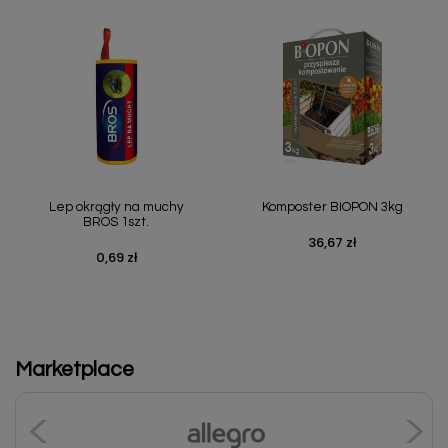
Lep okrągły na muchy
Komposter BIOPON 3kg
BROS 1szt.
36,67 zł
Cena
0,69 zł
Cena
Marketplace