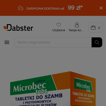
99 zł
*
DARMOWA DOSTAWA od
0
Ulubione
Twoje konto
