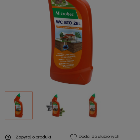
help_outline
Dodaj do ulubionych
Zapytaj o produkt