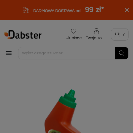
99 zł
*
DARMOWA DOSTAWA od
0
Ulubione
Twoje konto
