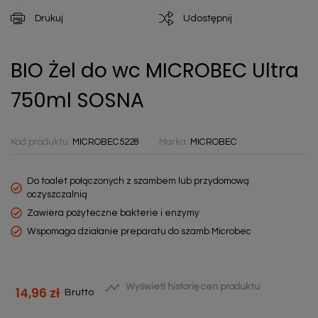
Drukuj
Udostępnij
BIO Żel do wc MICROBEC Ultra
750ml SOSNA
Kod produktu:
MICROBEC5228
Marka:
MICROBEC
Do toalet połączonych z szambem lub przydomową
oczyszczalnią
Zawiera pożyteczne bakterie i enzymy
Wspomaga działanie preparatu do szamb Microbec

Wyświetl historię cen produktu
14,96 zł
Brutto