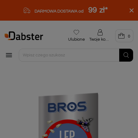
99 zł
*
DARMOWA DOSTAWA od
0
Ulubione
Twoje konto
