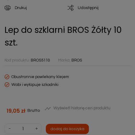
Drukuj
Udostępnij
Lep do szklarni BROS Żółty 10
szt.
Kod produktu:
BROS5110
Marka:
BROS
Obustronnie powlekany klejem
Wabi i wyłapuje szkodniki

Wyświetl historię cen produktu
19,05 zł
Brutto
-
+
dodaj do koszyka