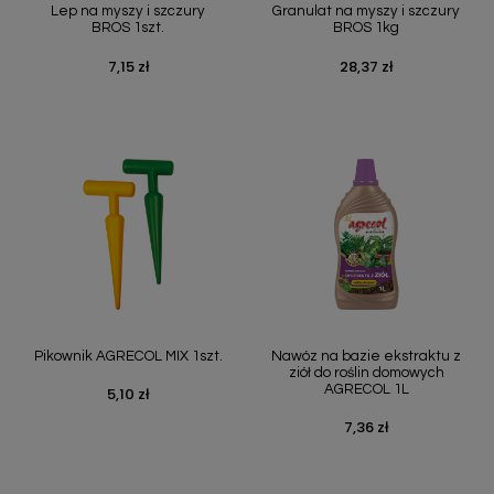
Lep na myszy i szczury
Granulat na myszy i szczury
BROS 1szt.
BROS 1kg
7,15 zł
28,37 zł
Cena
Cena
Pikownik AGRECOL MIX 1szt.
Nawóz na bazie ekstraktu z
ziół do roślin domowych
AGRECOL 1L
5,10 zł
Cena
7,36 zł
Cena