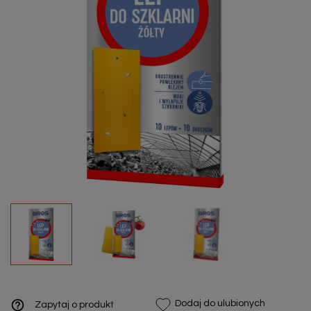
help_outline
Dodaj do ulubionych
Zapytaj o produkt