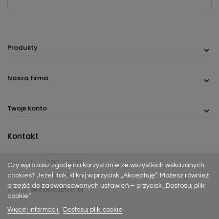
Produkty
Nasza firma
Twoje konto
Kontakt
pon. - pt.
7:00 - 15:00
Czy wyrażasz zgodę na korzystanie ze wszystkich wskazanych
cookies? Jeżeli tak, kliknij w przycisk „Akceptuję”. Możesz również
Telefon:
(+48) 737 305 306
przejść do zaawansowanych ustawień – przycisk „Dostosuj pliki
E-mail:
sklep@dabster.pl
cookie”.
Więcej informacji
Dostosuj pliki cookie