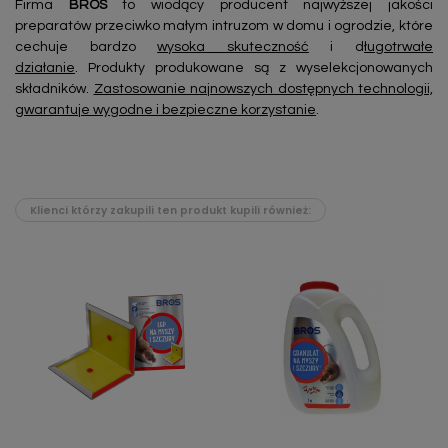
Firma
BROS
to wiodący producent najwyższej jakości
preparatów przeciwko małym intruzom w domu i ogrodzie, które
cechuje bardzo
wysoka skuteczność
i d
ługotrwałe
działanie
. Produkty produkowane są z wyselekcjonowanych
składników.
Zastosowanie najnowszych dostępnych technologii,
gwarantuje wygodne i bezpieczne korzystanie
.
Klienci którzy zakupili ten produkt kupili również: