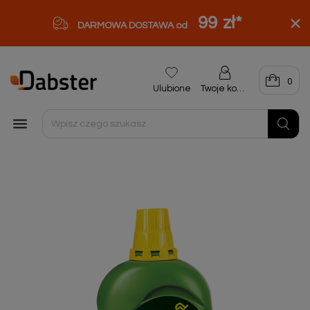
99 zł
*
DARMOWA DOSTAWA od
0
Ulubione
Twoje konto
