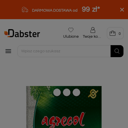
99 zł
*
DARMOWA DOSTAWA od
0
Ulubione
Twoje konto
