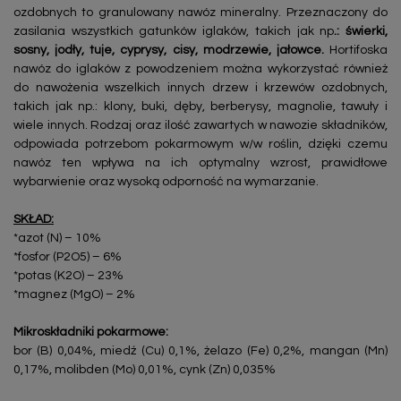
ozdobnych to granulowany nawóz mineralny. Przeznaczony do
zasilania wszystkich gatunków iglaków, takich jak np
.: świerki,
sosny, jodły, tuje, cyprysy, cisy, modrzewie, jałowce.
Hortifoska
nawóz do iglaków z powodzeniem można wykorzystać również
do nawożenia wszelkich innych drzew i krzewów ozdobnych,
takich jak np.: klony, buki, dęby, berberysy, magnolie, tawuły i
wiele innych. Rodzaj oraz ilość zawartych w nawozie składników,
odpowiada potrzebom pokarmowym w/w roślin, dzięki czemu
nawóz ten wpływa na ich optymalny wzrost, prawidłowe
wybarwienie oraz wysoką odporność na wymarzanie.
SKŁAD:
*azot (N) – 10%
*fosfor (P2O5) – 6%
*potas (K2O) – 23%
*magnez (MgO) – 2%
Mikroskładniki pokarmowe:
bor (B) 0,04%, miedź (Cu) 0,1%, żelazo (Fe) 0,2%, mangan (Mn)
0,17%, molibden (Mo) 0,01%, cynk (Zn) 0,035%