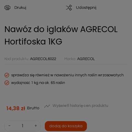
Drukuj
Udostępnij
Nawóz do iglaków AGRECOL
Hortifoska 1KG
Kod produktu:
AGRECOL6022
Marka:
AGRECOL
sprawdza się również w nawożeniu innych roślin wrzosowatych
wydajność 1 kg na ok. 65 roślin

Wyświetl historię cen produktu
14,38 zł
Brutto
-
+
dodaj do koszyka