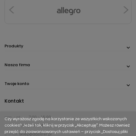
Produkty
Nasza firma
Twoje konto
Kontakt
pon. - pt.
7:00 - 15:00
Czy wyrażasz zgodę na korzystanie ze wszystkich wskazanych
cookies? Jeżeli tak, kliknij w przycisk „Akceptuję”. Możesz również
Telefon:
(+48) 737 305 306
przejść do zaawansowanych ustawień – przycisk „Dostosuj pliki
E-mail:
sklep@dabster.pl