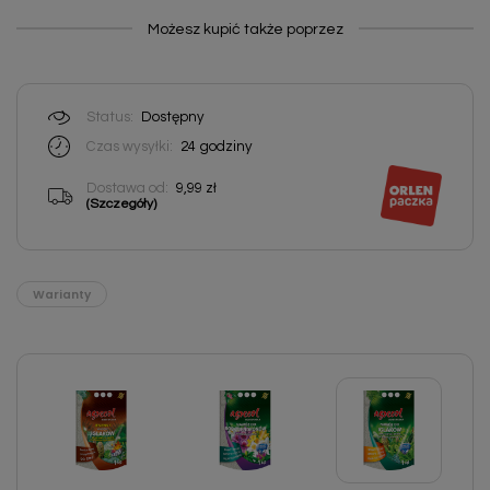
Możesz kupić także poprzez
Status:
Dostępny
Czas wysyłki:
24
godziny
Dostawa od:
9,99 zł
(Szczegóły)
Warianty