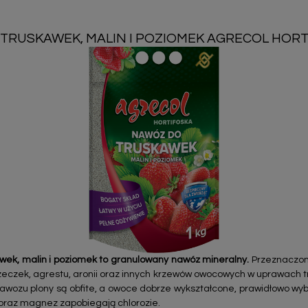
TRUSKAWEK, MALIN I POZIOMEK AGRECOL HORT
awek, malin i poziomek to granulowany nawóz mineralny.
Przeznaczon
rzeczek, agrestu, aronii oraz innych krzewów owocowych w uprawach t
nawozu plony są obfite, a owoce dobrze wykształcone, prawidłowo wy
oraz magnez zapobiegają chlorozie.