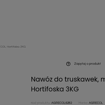
ieniczne
ECOL Hortifoska 3KG
norazowe
kowaniowe
help_outline
Zapytaj o produkt
Nawóz do truskawek, 
szystkie
Hortifoska 3KG
Kod produktu:
AGRECOL6282
Marka:
AGRECOL