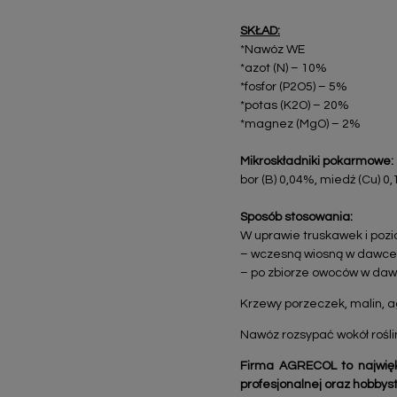
SKŁAD:
*Nawóz WE
*azot (N) – 10%
*fosfor (P2O5) – 5%
*potas (K2O) – 20%
*magnez (MgO) – 2%
Mikroskładniki pokarmowe:
bor (B) 0,04%, miedź (Cu) 0
Sposób stosowania:
W uprawie truskawek i pozi
– wczesną wiosną w dawce 
– po zbiorze owoców w daw
Krzewy porzeczek, malin, a
Nawóz rozsypać wokół rośli
Firma AGRECOL to najwięk
profesjonalnej oraz hobbysty