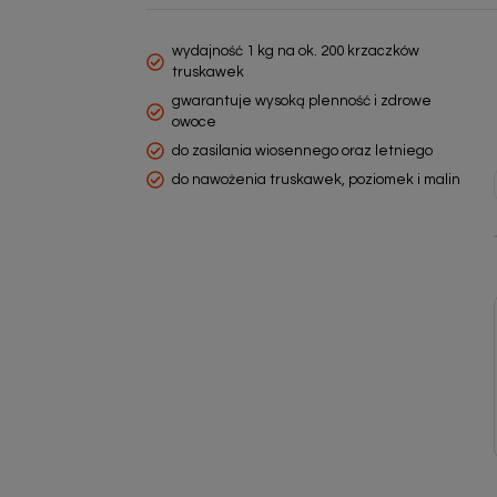
wydajność 1 kg na ok. 200 krzaczków
truskawek
gwarantuje wysoką plenność i zdrowe
owoce
do zasilania wiosennego oraz letniego
do nawożenia truskawek, poziomek i malin