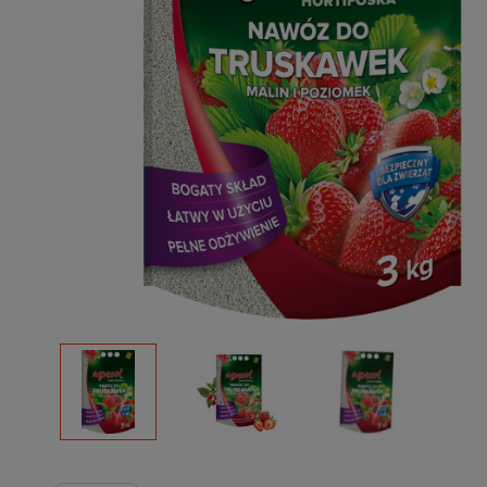
Podłoża
Pozostałe
Środki ochrony roślin
Środki ochrony roślin dla profesjonalistów
Zobacz wszystkie
Zobacz wszystkie