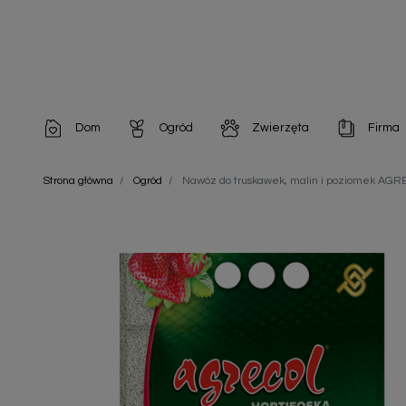
Dom
Ogród
Zwierzęta
Firma
Artykuły dekoracyjne
Chemia do architektury ogrodowej
Szampony i odżywki
Artykuły Hig
Strona główna
Ogród
Nawóz do truskawek, malin i poziomek AGR
Artykuły do pielęgnacji
Chemia do oczek wodnych
Środki na pasożyty
Artykuły jed
Artykuły gospodarstwa domowego
Doniczki i pojemniki
Karmy i Przekąski dla Kotów
Artykuły opa
Artykuły higieniczne
Odstraszacze owadów
Chusteczki nawilżane
Artykuły jednorazowe
Odstraszacze zwierząt
Zobacz w
Artykuły opakowaniowe
Nawozy i preparaty
Zobacz wszystkie
Chemia gospodarcza
Narzędzia ogrodnicze
Nasiona