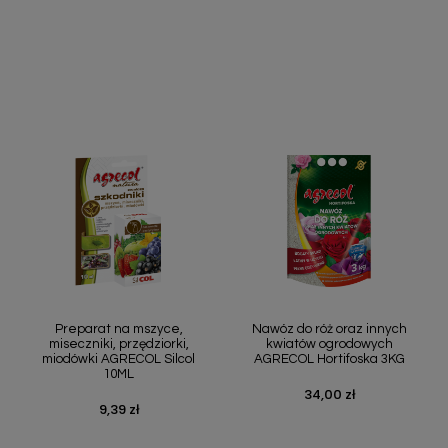
Szybki podgląd
Szybki podgląd


Preparat na mszyce,
Nawóz do róż oraz innych
miseczniki, przędziorki,
kwiatów ogrodowych
miodówki AGRECOL Silcol
AGRECOL Hortifoska 3KG
10ML
34,00 zł
Cena
9,39 zł
Cena