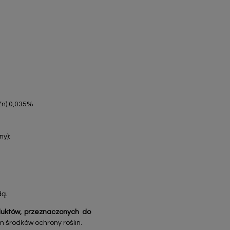
Zn) 0,035%
ny):
dą.
duktów, przeznaczonych do
 środków ochrony roślin.