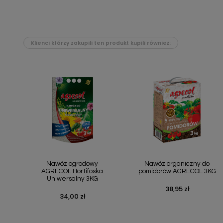
Klienci którzy zakupili ten produkt kupili również:
Szybki podgląd
Szybki podgląd


Nawóz ogrodowy
Nawóz organiczny do
AGRECOL Hortifoska
pomidorów AGRECOL 3KG
Uniwersalny 3KG
38,95 zł
Cena
34,00 zł
Cena