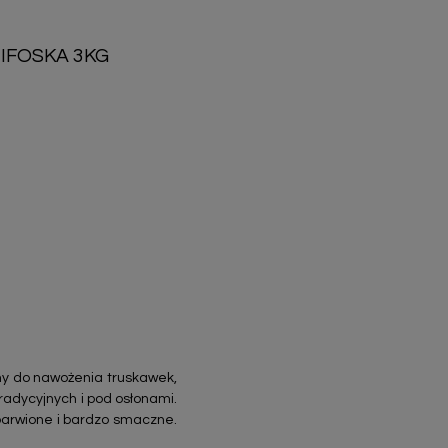
IFOSKA 3KG
y do nawożenia truskawek,
radycyjnych i pod osłonami.
barwione i bardzo smaczne.