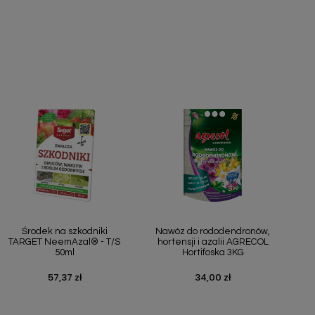
Szybki podgląd
Szybki podgląd


Środek na szkodniki
Nawóz do rododendronów,
TARGET NeemAzal® - T/S
hortensji i azalii AGRECOL
50ml
Hortifoska 3KG
57,37 zł
34,00 zł
Cena
Cena