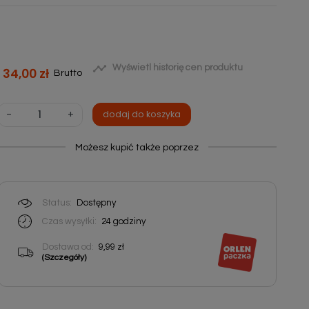

Wyświetl historię cen produktu
34,00 zł
Brutto
-
+
dodaj do koszyka
Możesz kupić także poprzez
Status:
Dostępny
Czas wysyłki:
24
godziny
Dostawa od:
9,99 zł
(Szczegóły)