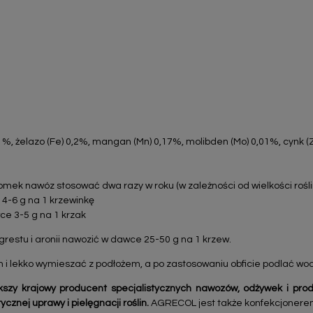
,1%, żelazo (Fe) 0,2%, mangan (Mn) 0,17%, molibden (Mo) 0,01%, cynk (
omek nawóz stosować dwa razy w roku (w zależności od wielkości rośli
4-6 g na 1 krzewinkę
ce 3-5 g na 1 krzak
grestu i aronii nawozić w dawce 25-50 g na 1 krzew.
n i lekko wymieszać z podłożem, a po zastosowaniu obficie podlać wo
szy krajowy producent specjalistycznych nawozów, odżywek i pro
cznej uprawy i pielęgnacji roślin.
AGRECOL jest także konfekcjonerem