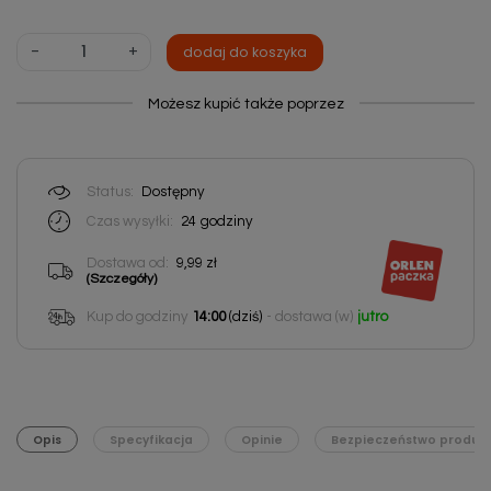
-
+
dodaj do koszyka
Możesz kupić także poprzez
Status:
Dostępny
Czas wysyłki:
24
godziny
Dostawa od:
9,99 zł
(Szczegóły)
Kup do godziny
14:00
(dziś)
- dostawa (w)
jutro
Opis
Specyfikacja
Opinie
Bezpieczeństwo produk