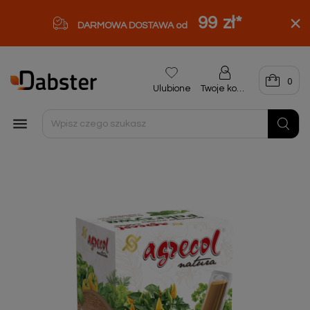
99 zł
*
DARMOWA DOSTAWA od
0
Ulubione
Twoje konto
