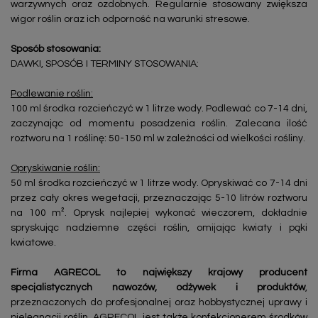
warzywnych oraz ozdobnych. Regularnie stosowany zwiększa
wigor roślin oraz ich odporność na warunki stresowe.
Sposób stosowania:
DAWKI, SPOSÓB I TERMINY STOSOWANIA:
Podlewanie roślin:
100 ml środka rozcieńczyć w 1 litrze wody. Podlewać co 7-14 dni,
zaczynając od momentu posadzenia roślin. Zalecana ilość
roztworu na 1 roślinę: 50-150 ml w zależności od wielkości rośliny.
Opryskiwanie roślin:
50 ml środka rozcieńczyć w 1 litrze wody. Opryskiwać co 7-14 dni
przez cały okres wegetacji, przeznaczając 5-10 litrów roztworu
na 100 m². Oprysk najlepiej wykonać wieczorem, dokładnie
spryskując nadziemne części roślin, omijając kwiaty i pąki
kwiatowe.
Firma AGRECOL to największy krajowy producent
specjalistycznych nawozów, odżywek i produktów
,
przeznaczonych do profesjonalnej oraz hobbystycznej uprawy i
pielęgnacji roślin. AGRECOL jest także konfekcjonerem środków