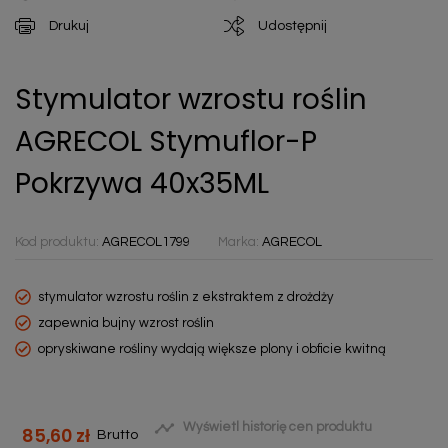
Drukuj
Udostępnij
Stymulator wzrostu roślin
AGRECOL Stymuflor-P
Pokrzywa 40x35ML
Kod produktu:
AGRECOL1799
Marka:
AGRECOL
stymulator wzrostu roślin z ekstraktem z drożdży
zapewnia bujny wzrost roślin
opryskiwane rośliny wydają większe plony i obficie kwitną

Wyświetl historię cen produktu
85,60 zł
Brutto