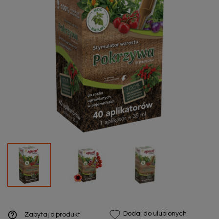
help_outline
Dodaj do ulubionych
Zapytaj o produkt