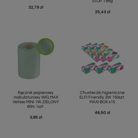
STOP 1.8kg
32,79 zł
Cena
25,43 zł
Cena
Ręcznik papierowy
Chusteczki higieniczne
makulaturowy WELMAX
ELFI Friendly 2W 150szt.
Velisso MINI 1W ZIELONY
MAXI BOX x15
60m 1szt.
46,50 zł
Cena
3,85 zł
Cena