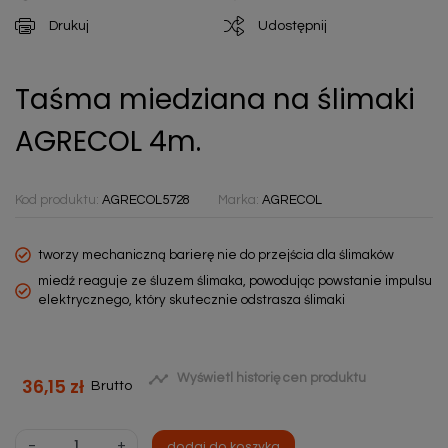
Drukuj
Udostępnij
Taśma miedziana na ślimaki
AGRECOL 4m.
Kod produktu:
AGRECOL5728
Marka:
AGRECOL
tworzy mechaniczną barierę nie do przejścia dla ślimaków
miedź reaguje ze śluzem ślimaka, powodując powstanie impulsu
elektrycznego, który skutecznie odstrasza ślimaki

Wyświetl historię cen produktu
36,15 zł
Brutto
-
+
dodaj do koszyka