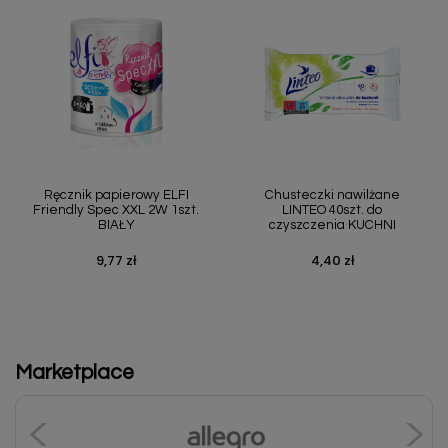
Ręcznik papierowy ELFI
Chusteczki nawilżane
Friendly Spec XXL 2W 1szt.
LINTEO 40szt. do
BIAŁY
czyszczenia KUCHNI
9,77 zł
4,40 zł
Cena
Cena
Marketplace