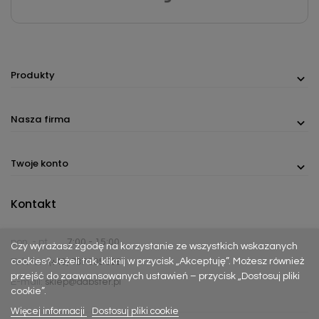
Produkty
Nasza firma
Twoje konto
Kontakt
pon. - pt.
7:00 - 15:00
Czy wyrażasz zgodę na korzystanie ze wszystkich wskazanych
cookies? Jeżeli tak, kliknij w przycisk „Akceptuję”. Możesz również
Telefon:
(+48) 737 305 306
przejść do zaawansowanych ustawień – przycisk „Dostosuj pliki
E-mail:
sklep@dabster.pl
cookie”.
Więcej informacji
Dostosuj pliki cookie