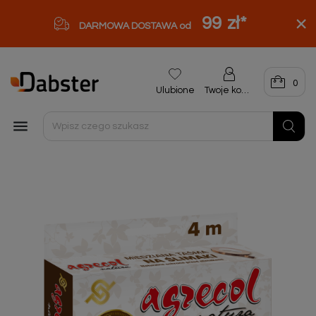
99 zł
*
DARMOWA DOSTAWA od
0
Ulubione
Twoje konto
