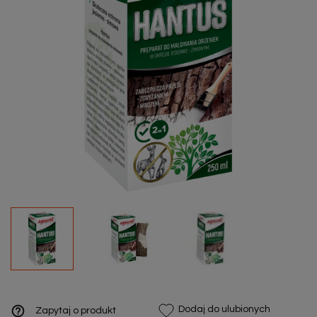
help_outline
Dodaj do ulubionych
Zapytaj o produkt