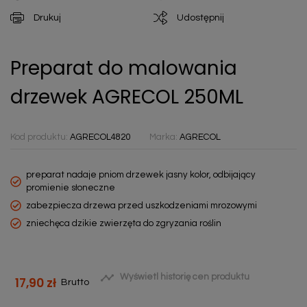
Drukuj
Udostępnij
Preparat do malowania
drzewek AGRECOL 250ML
Kod produktu:
AGRECOL4820
Marka:
AGRECOL
preparat nadaje pniom drzewek jasny kolor, odbijający
promienie słoneczne
zabezpiecza drzewa przed uszkodzeniami mrozowymi
zniechęca dzikie zwierzęta do zgryzania roślin

Wyświetl historię cen produktu
17,90 zł
Brutto