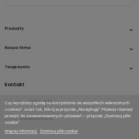
Produkty
Nasza firma
Twoje konto
Kontakt
pon. - pt.
7:00 - 15:00
Czy wyrażasz zgodę na korzystanie ze wszystkich wskazanych
cookies? Jeżeli tak, kliknij w przycisk „Akceptuję”. Możesz również
Telefon:
(+48) 737 305 306
przejść do zaawansowanych ustawień – przycisk „Dostosuj pliki
E-mail:
sklep@dabster.pl
cookie”.
Więcej informacji
Dostosuj pliki cookie