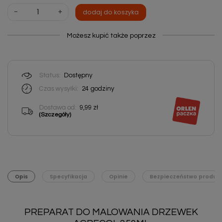
-
+
dodaj do koszyka
Możesz kupić także poprzez
Status:
Dostępny
Czas wysyłki:
24
godziny
Dostawa od:
9,99 zł
(Szczegóły)
Opis
Specyfikacja
Opinie
Bezpieczeństwo produk
PREPARAT DO MALOWANIA DRZEWEK