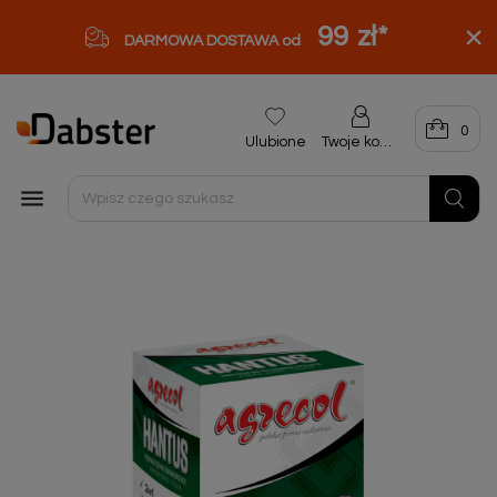
99 zł
*
DARMOWA DOSTAWA od
0
Ulubione
Twoje konto
