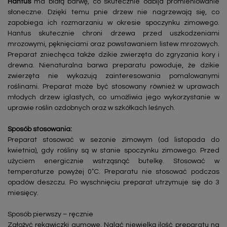
Hantus
ma białą barwę, co skutecznie odbija promieniowanie
słoneczne. Dzięki temu pnie drzew nie nagrzewają się, co
zapobiega ich rozmarzaniu w okresie spoczynku zimowego.
Hantus skutecznie chroni drzewa przed uszkodzeniami
mrozowymi, pęknięciami oraz powstawaniem listew mrozowych.
Preparat zniechęca także dzikie zwierzęta do zgryzania kory i
drewna. Nienaturalna barwa preparatu powoduje, że dzikie
zwierzęta nie wykazują zainteresowania pomalowanymi
roślinami. Preparat może być stosowany również w uprawach
młodych drzew iglastych, co umożliwia jego wykorzystanie w
uprawie roślin ozdobnych oraz w szkółkach leśnych.
Sposób stosowania:
Preparat stosować w sezonie zimowym (od listopada do
kwietnia), gdy rośliny są w stanie spoczynku zimowego. Przed
użyciem energicznie wstrząsnąć butelkę. Stosować w
temperaturze powyżej 0˚C. Preparatu nie stosować podczas
opadów deszczu. Po wyschnięciu preparat utrzymuje się do 3
miesięcy.
Sposób pierwszy – ręcznie
Założyć rękawiczki gumowe. Nalać niewielką ilość preparatu na