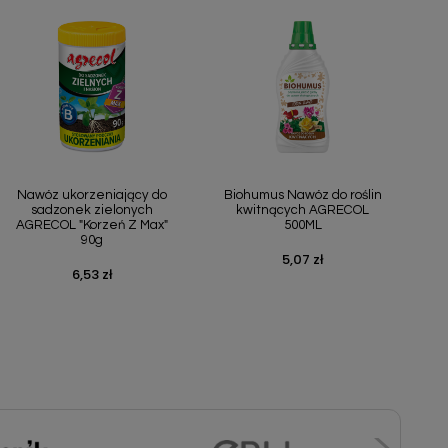
Szybki podgląd
Szybki podgląd


Nawóz ukorzeniający do
Biohumus Nawóz do roślin
sadzonek zielonych
kwitnących AGRECOL
AGRECOL "Korzeń Z Max"
500ML
90g
5,07 zł
Cena
6,53 zł
Cena