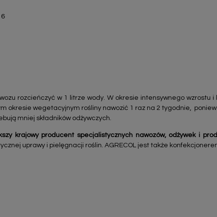
16
awozu rozcieńczyć w 1 litrze wody. W okresie intensywnego wzrostu i k
ym okresie wegetacyjnym rośliny nawozić 1 raz na 2 tygodnie, poni
bują mniej składników odżywczych.
szy krajowy producent specjalistycznych nawozów, odżywek i pro
ycznej uprawy i pielęgnacji roślin. AGRECOL jest także konfekcjonere