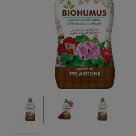
Podłoża
Pozostałe
Środki ochrony roślin
Środki ochrony roślin dla profesjonalistów
Zobacz wszystkie
Zobacz wszystkie