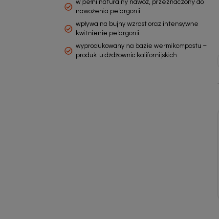
w pełni naturalny nawóz, przeznaczony do
nawożenia pelargonii
wpływa na bujny wzrost oraz intensywne
kwitnienie pelargonii
wyprodukowany na bazie wermikompostu –
produktu dżdżownic kalifornijskich