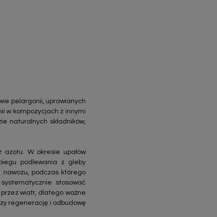
ie pelargonii, uprawianych
ii w kompozycjach z innymi
ie naturalnych składników,
az azotu. W okresie upałów
biegu podlewania z gleby
e nawozu, podczas którego
y systematycznie stosować
 przez wiatr, dlatego ważne
eszy regenerację i odbudowę