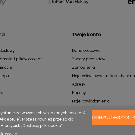
ma
Twoje konto
 dostawy
Dane osobowe
atności i plików cookies
Zwroty produktów
lamacje
Zamówienia
klepu
Moje pokwitowania - korekty płatn
Adresy
mi
Kupony
Moje powiadomienia
zystanie ze wszystkich wskazanych cookies?
ODRZUĆ WSZYST
k „Akceptuję”. Możesz również przejść do
rzycisk „Dostosuj pliki cookie”.
iki cookie