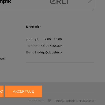
Kontakt
pon. - pt.
7:00 - 15:00
Telefon:
(+48) 737 305 306
E-mail:
sklep@dabster.pl
ości
KO
AKCEPTUJĘ
Made with
Happy Rebels
&
MiyoStudio