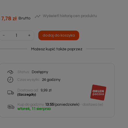

Wyświetl historię cen produktu
7,78 zł
Brutto
-
+
dodaj do koszyka
Możesz kupić także poprzez
Status:
Dostępny
Czas wysyłki:
24
godziny
Dostawa od:
9,99 zł
(Szczegóły)
Kup do godziny
13:55
(poniedziałek)
- dostawa (w)
wtorek, 11 sierpnia