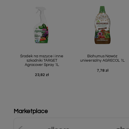
Szybki podgląd
Szybki podgląd


Środek na mszyce i inne
Biohumus Nawóz
szkodniki TARGET
uniwersalny AGRECOL 1L
Agrocover Spray 1L
7,78 zł
Cena
23,82 zł
Cena
Marketplace