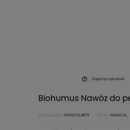
ieniczne
norazowe
kowaniowe
help_outline
Zapytaj o produkt
Biohumus Nawóz do pe
szystkie
Kod produktu:
AGRECOL4875
Marka:
AGRECOL