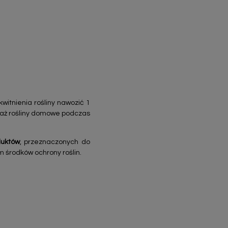
witnienia rośliny nawozić 1
eważ rośliny domowe podczas
duktów
, przeznaczonych do
m środków ochrony roślin.