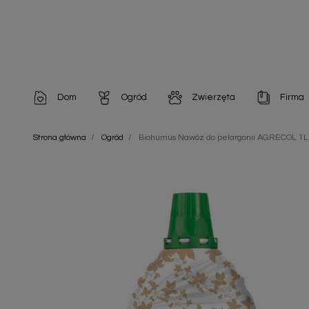
Dom
Ogród
Zwierzęta
Firma
Artykuły dekoracyjne
Chemia do architektury ogrodowej
Szampony i odżywki
Artykuły Hig
Strona główna
Ogród
Biohumus Nawóz do pelargonii AGRECOL 1L
Artykuły do pielęgnacji
Chemia do oczek wodnych
Środki na pasożyty
Artykuły jed
Artykuły gospodarstwa domowego
Doniczki i pojemniki
Karmy i Przekąski dla Kotów
Artykuły opa
Artykuły higieniczne
Odstraszacze owadów
Chusteczki nawilżane
Artykuły jednorazowe
Odstraszacze zwierząt
Zobacz w
Artykuły opakowaniowe
Nawozy i preparaty
Zobacz wszystkie
Chemia gospodarcza
Narzędzia ogrodnicze
Nasiona