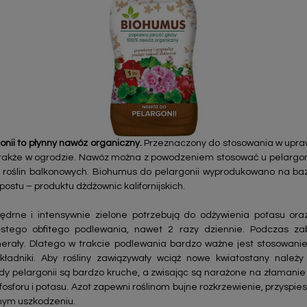
nii to płynny nawóz organiczny.
Przeznaczony do stosowania w upraw
 także w ogrodzie. Nawóz można z powodzeniem stosować u pelargon
ch roślin balkonowych. Biohumus do pelargonii wyprodukowano na baz
tu – produktu dżdżownic kalifornijskich.
y jędrne i intensywnie zielone potrzebują do odżywienia potasu or
stego obfitego podlewania, nawet 2 razy dziennie. Podczas za
erały. Dlatego w trakcie podlewania bardzo ważne jest stosowani
ładniki. Aby rośliny zawiązywały wciąż nowe kwiatostany należ
dy pelargonii są bardzo kruche, a zwisając są narażone na złamanie
 fosforu i potasu. Azot zapewni roślinom bujne rozkrzewienie, przyspi
nym uszkodzeniu.