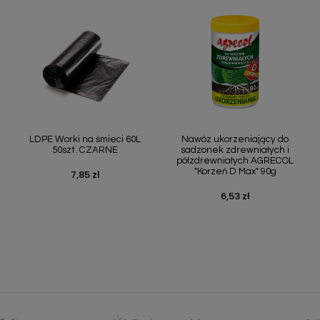
Szybki podgląd
Szybki podgląd


LDPE Worki na śmieci 60L
Nawóz ukorzeniający do
50szt. CZARNE
sadzonek zdrewniałych i
półzdrewniałych AGRECOL
"Korzeń D Max" 90g
7,85 zł
Cena
6,53 zł
Cena