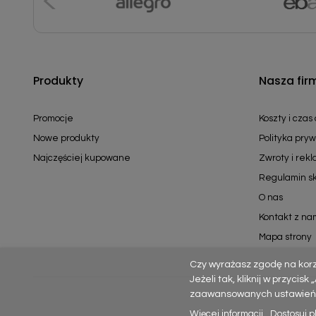
Produkty
Nasza fir
Promocje
Koszty i czas
Nowe produkty
Polityka pryw
Najczęściej kupowane
Zwroty i rek
Regulamin s
O nas
Kontakt z na
Mapa strony
Czy wyrażasz zgodę na kor
Jeżeli tak, kliknij w przycis
zaawansowanych ustawień – p
Więcej informacji
Dostosuj pl