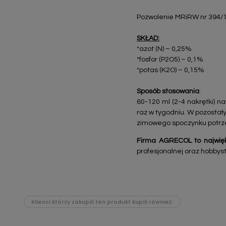
Pozwolenie MRiRW nr 394/
SKŁAD:
*azot (N) – 0,25%
*fosfor (P2O5) – 0,1%
*potas (K2O) – 0,15%
Sposób stosowania
:
60-120 ml (2-4 nakrętki) n
raz w tygodniu. W pozostał
zimowego spoczynku potrze
Firma AGRECOL to najwięk
profesjonalnej oraz hobbyst
Klienci którzy zakupili ten produkt kupili również: