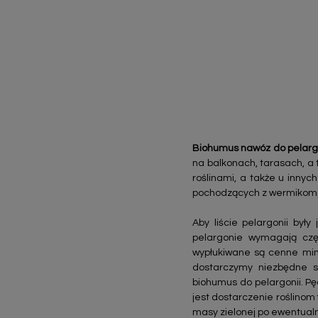
Biohumus nawóz do pelargo
na balkonach, tarasach, a
roślinami, a także u inny
pochodzących z wermikompos
Aby liście pelargonii był
pelargonie wymagają czę
wypłukiwane są cenne min
dostarczymy niezbędne sk
biohumus do pelargonii. Pę
jest dostarczenie roślinom
masy zielonej po ewentual