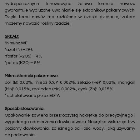
hydroponicznych. Innowacyjna żelowa formuła nawozu
gwarantuje wydłużone uwalnianie się składników pokarmowych.
Dzięki temu nawóz ma rozłożone w czasie działanie, zatem
możemy nawozić rośliny rzadziej.
SKŁAD:
*Nawóz WE
*azot (N) – 9%
*fosfor (P2O5) – 4%
*potas (K2O) – 5%
Mikroskładniki pokarmowe:
bor (B) 0,02%, miedź (Cu)* 0,002%, żelazo (Fe)* 0,02%, mangan
(Mn)* 0,015%, molibden (Mo) 0,002%, cynk (Zn)* 0,015%
* schelatowane przez EDTA
Sposób stosowania:
Opakowanie zawiera przezroczystą nakrętkę do precyzyjnego i
wygodnego odmierzania dawki nawozu. Nakrętka wskazuje trzy
poziomy dawkowania, zależnego od ilości wody, jaką używamy
do podlewania: