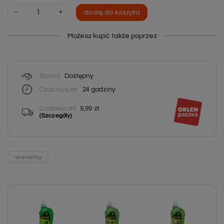
-
+
dodaj do koszyka
Możesz kupić także poprzez
Status:
Dostępny
Czas wysyłki:
24
godziny
Dostawa od:
9,99 zł
(Szczegóły)
Warianty