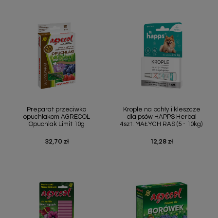
Preparat przeciwko
Krople na pchły i kleszcze
opuchlakom AGRECOL
dla psów HAPPS Herbal
Opuchlak Limit 10g
4szt. MAŁYCH RAS (5 - 10kg)
32,70 zł
12,28 zł
Cena
Cena