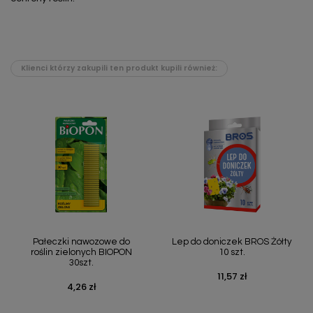
Klienci którzy zakupili ten produkt kupili również:
Pałeczki nawozowe do
Lep do doniczek BROS Żółty
roślin zielonych BIOPON
10 szt.
30szt.
11,57 zł
Cena
4,26 zł
Cena