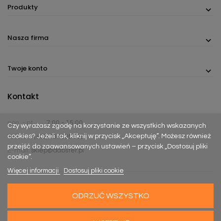
Produkty
Nasza firma
Twoje konto
Kontakt
pon. - pt.
7:00 - 15:00
Czy wyrażasz zgodę na korzystanie ze wszystkich wskazanych
cookies? Jeżeli tak, kliknij w przycisk „Akceptuję”. Możesz również
Telefon:
(+48) 737 305 306
przejść do zaawansowanych ustawień – przycisk „Dostosuj pliki
E-mail:
sklep@dabster.pl
cookie”.
Więcej informacji
Dostosuj pliki cookie
ODRZUĆ WSZYSTKO
Made with
Happy Rebels
&
MiyoStudio