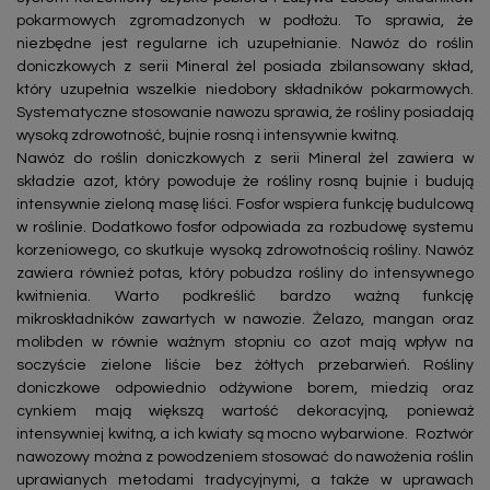
pokarmowych zgromadzonych w podłożu. To sprawia, że
niezbędne jest regularne ich uzupełnianie. Nawóz do roślin
doniczkowych z serii Mineral żel posiada zbilansowany skład,
który uzupełnia wszelkie niedobory składników pokarmowych.
Systematyczne stosowanie nawozu sprawia, że rośliny posiadają
wysoką zdrowotność, bujnie rosną i intensywnie kwitną.
Nawóz do roślin doniczkowych z serii Mineral żel zawiera w
składzie azot, który powoduje że rośliny rosną bujnie i budują
intensywnie zieloną masę liści. Fosfor wspiera funkcję budulcową
w roślinie. Dodatkowo fosfor odpowiada za rozbudowę systemu
korzeniowego, co skutkuje wysoką zdrowotnością rośliny. Nawóz
zawiera również potas, który pobudza rośliny do intensywnego
kwitnienia. Warto podkreślić bardzo ważną funkcję
mikroskładników zawartych w nawozie. Żelazo, mangan oraz
molibden w równie ważnym stopniu co azot mają wpływ na
soczyście zielone liście bez żółtych przebarwień. Rośliny
doniczkowe odpowiednio odżywione borem, miedzią oraz
cynkiem mają większą wartość dekoracyjną, ponieważ
intensywniej kwitną, a ich kwiaty są mocno wybarwione. Roztwór
nawozowy można z powodzeniem stosować do nawożenia roślin
uprawianych metodami tradycyjnymi, a także w uprawach