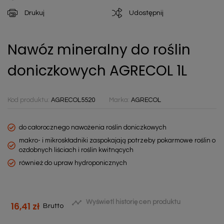
Drukuj
Udostępnij
Nawóz mineralny do roślin
doniczkowych AGRECOL 1L
Kod produktu:
AGRECOL5520
Marka:
AGRECOL
do całorocznego nawożenia roślin doniczkowych
makro- i mikroskładniki zaspokajają potrzeby pokarmowe roślin o
ozdobnych liściach i roślin kwitnących
również do upraw hydroponicznych

Wyświetl historię cen produktu
16,41 zł
Brutto