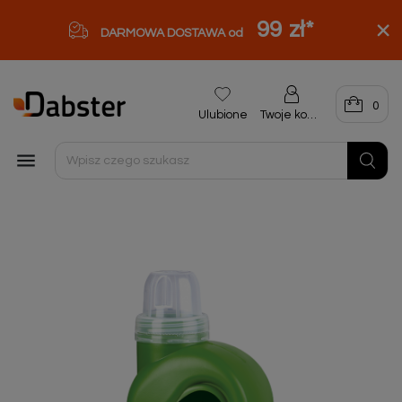
99 zł
*
DARMOWA DOSTAWA od
0
Ulubione
Twoje konto
