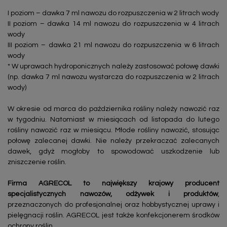
I poziom – dawka 7 ml nawozu do rozpuszczenia w 2 litrach wody
II poziom – dawka 14 ml nawozu do rozpuszczenia w 4 litrach
wody
III poziom – dawka 21 ml nawozu do rozpuszczenia w 6 litrach
wody
* W uprawach hydroponicznych należy zastosować połowę dawki
(np. dawka 7 ml nawozu wystarcza do rozpuszczenia w 2 litrach
wody)
W okresie od marca do października rośliny należy nawozić raz
w tygodniu. Natomiast w miesiącach od listopada do lutego
rośliny nawozić raz w miesiącu. Młode rośliny nawozić, stosując
połowę zalecanej dawki. Nie należy przekraczać zalecanych
dawek, gdyż mogłoby to spowodować uszkodzenie lub
zniszczenie roślin.
Firma AGRECOL to największy krajowy producent
specjalistycznych nawozów, odżywek i produktów
,
przeznaczonych do profesjonalnej oraz hobbystycznej uprawy i
pielęgnacji roślin. AGRECOL jest także konfekcjonerem środków
ochrony roślin.