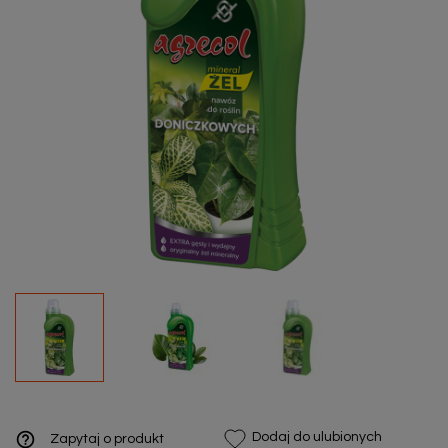
help_outline
Dodaj do ulubionych
Zapytaj o produkt