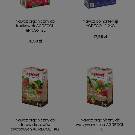
Nawóz organiczny do
Nawóz do hortensji
truskawek AGRECOL
AGRECOL 1.2KG
HiProSoil 2L
17,58 zł
Cena
16,99 zł
Cena
Nawóz organiczny do
Nawóz organiczny do
drzew i krzewów
warzyw i rozsad AGRECOL
owocowych AGRECOL 1KG
1KG