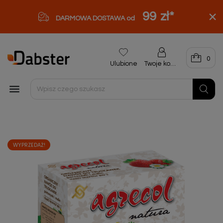
99 zł
*
DARMOWA DOSTAWA od
0
Ulubione
Twoje konto

WYPRZEDAŻ!