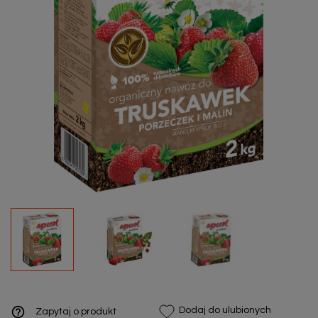
help_outline
Dodaj do ulubionych
Zapytaj o produkt