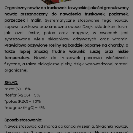
Organiczny nawóz do truskawek to wysokiej jakości granulowany
nawóz przeznaczony do nawożenia truskawek, poziomek,
porzeczek i malin.
Systematyczne stosowanie tego nawozu
zapewnia zdrowe oraz smaczne owoce. Dzięki składnikom takim
jak: azot, fosfor, potas oraz magnez, w owocach jest
syntezowane wiele składników odżywczych oraz witamin.
Prawidłowo odżywione rośliny są bardziej odporne na choroby, a
także lepiej znoszą trudne warunki: suszę oraz niskie
temperatury.
Nawóz do truskawek poprawia właściwości
fizyczne, a także biologiczne gleby, dzięki wprowadzonej materii
organicznej.
SKŁAD:
*azot (N) – 6%
*fosfor (P2O5) – 5%
*potas (K2O) – 10%
*magnez (MgO) – 4%
Sposób stosowania:
Nawóz stosować od marca do końca września. Składniki nawozu
działają do 3 miesięcy po zastosowaniu. Nawóz rozsypać