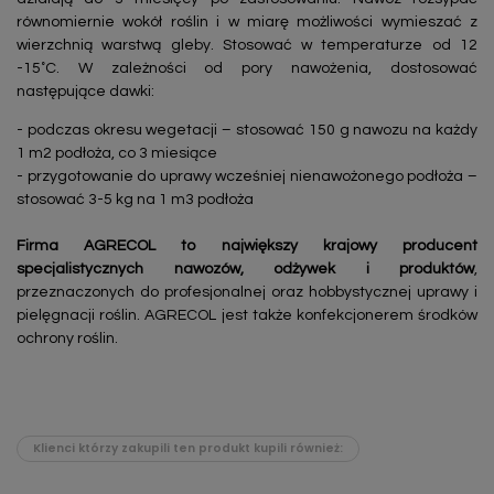
równomiernie wokół roślin i w miarę możliwości wymieszać z
wierzchnią warstwą gleby. Stosować w temperaturze od 12
-15˚C. W zależności od pory nawożenia, dostosować
następujące dawki:
- podczas okresu wegetacji – stosować 150 g nawozu na każdy
1 m2 podłoża, co 3 miesiące
- przygotowanie do uprawy wcześniej nienawożonego podłoża –
stosować 3-5 kg na 1 m3 podłoża
Firma AGRECOL to największy krajowy producent
specjalistycznych nawozów, odżywek i produktów
,
przeznaczonych do profesjonalnej oraz hobbystycznej uprawy i
pielęgnacji roślin. AGRECOL jest także konfekcjonerem środków
ochrony roślin.
Klienci którzy zakupili ten produkt kupili również: