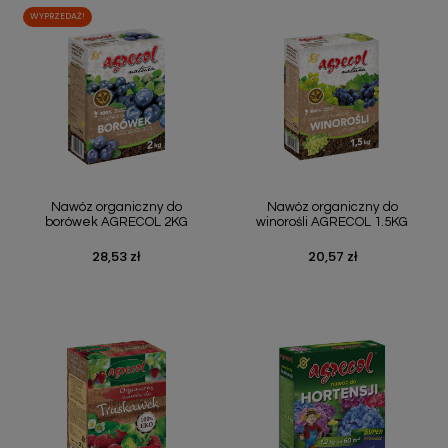
WYPRZEDAŻ!
Nawóz organiczny do
Nawóz organiczny do
borówek AGRECOL 2KG
winorośli AGRECOL 1.5KG
28,53 zł
20,57 zł
Cena
Cena