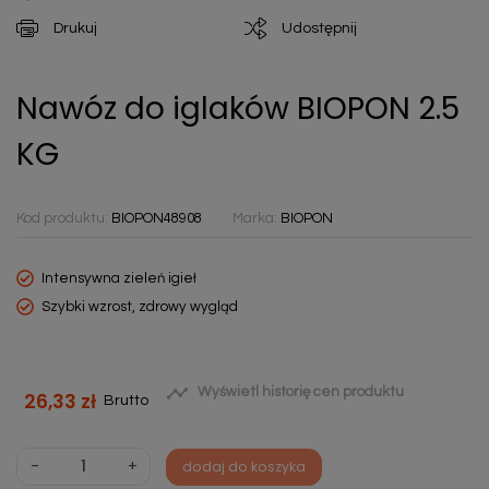
Drukuj
Udostępnij
Nawóz do iglaków BIOPON 2.5
KG
Kod produktu:
BIOPON48908
Marka:
BIOPON
Intensywna zieleń igieł
Szybki wzrost, zdrowy wygląd

Wyświetl historię cen produktu
26,33 zł
Brutto
-
+
dodaj do koszyka