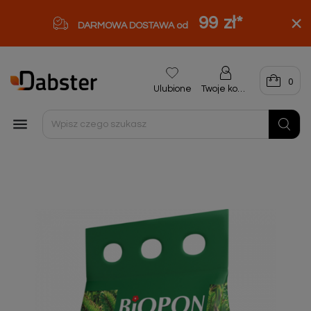
99 zł
*
DARMOWA DOSTAWA od
0
Ulubione
Twoje konto
