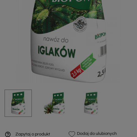
help_outline
Dodaj do ulubionych
Zapytaj o produkt