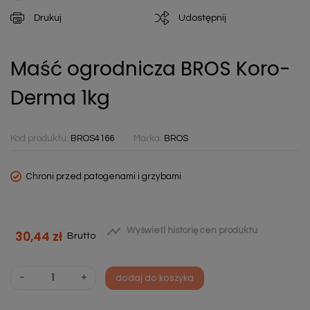
Drukuj
Udostępnij
Maść ogrodnicza BROS Koro-
Derma 1kg
Kod produktu:
BROS4166
Marka:
BROS
Chroni przed patogenami i grzybami

Wyświetl historię cen produktu
30,44 zł
Brutto
-
+
dodaj do koszyka