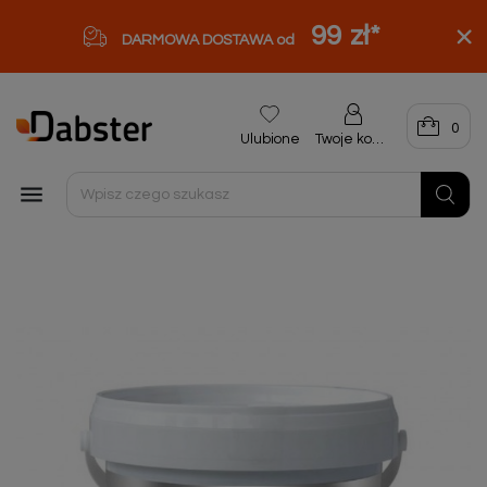
99 zł
*
DARMOWA DOSTAWA od
0
Ulubione
Twoje konto
