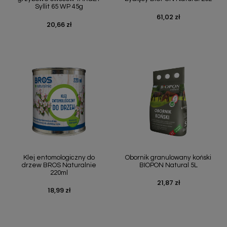
Syllit 65 WP 45g
61,02 zł
Cena
20,66 zł
Cena
Klej entomologiczny do
Obornik granulowany koński
drzew BROS Naturalnie
BIOPON Natural 5L
220ml
21,87 zł
Cena
18,99 zł
Cena