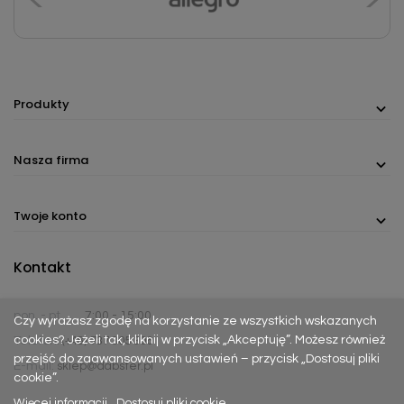
Produkty
Nasza firma
Twoje konto
Kontakt
pon. - pt.
7:00 - 15:00
Czy wyrażasz zgodę na korzystanie ze wszystkich wskazanych
cookies? Jeżeli tak, kliknij w przycisk „Akceptuję”. Możesz również
Telefon:
(+48) 737 305 306
przejść do zaawansowanych ustawień – przycisk „Dostosuj pliki
E-mail:
sklep@dabster.pl
cookie”.
Więcej informacji
Dostosuj pliki cookie