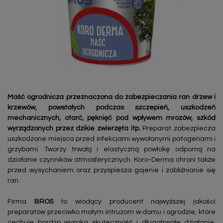
Maść ogrodnicza przeznaczona do zabezpieczania ran drzew i
krzewów, powstałych podczas szczepień, uszkodzeń
mechanicznych, otarć, pęknięć pod wpływem mrozów, szkód
wyrządzonych przez dzikie zwierzęta itp.
Preparat zabezpiecza
uszkodzone miejsca przed infekcjami wywołanymi patogenami i
grzybami. Tworzy trwałą i elastyczną powłokę odporną na
działanie czynników atmosferycznych. Koro-Derma chroni także
przed wysychaniem oraz przyspiesza gojenie i zabliźnianie się
ran.
Firma
BROS
to wiodący producent najwyższej jakości
preparatów przeciwko małym intruzom w domu i ogrodzie, które
cechuje bardzo wysoka skuteczność i długotrwałe działanie.