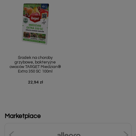
Środek na choroby
grzybowe, bakteryjne
owoców TARGET Miedzian®
Extra 350 SC 100ml
22,94 zł
Cena
Marketplace