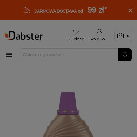
99 zł
*
DARMOWA DOSTAWA od
0
Ulubione
Twoje konto
