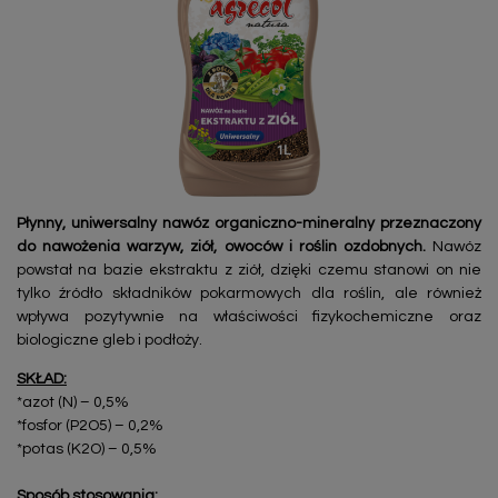
Płynny, uniwersalny nawóz organiczno-mineralny przeznaczony
do nawożenia warzyw, ziół, owoców i roślin ozdobnych.
Nawóz
powstał na bazie ekstraktu z ziół, dzięki czemu stanowi on nie
tylko źródło składników pokarmowych dla roślin, ale również
wpływa pozytywnie na właściwości fizykochemiczne oraz
biologiczne gleb i podłoży.
SKŁAD:
*azot (N) – 0,5%
*fosfor (P2O5) – 0,2%
*potas (K2O) – 0,5%
Sposób stosowania: