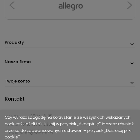
Produkty
Nasza firma
Twoje konto
Kontakt
pon. - pt.
7:00 - 15:00
Czy wyrażasz zgodę na korzystanie ze wszystkich wskazanych
cookies? Jeżeli tak, kliknij w przycisk „Akceptuję”. Możesz również
Telefon:
(+48) 737 305 306
przejść do zaawansowanych ustawień – przycisk „Dostosuj pliki
E-mail:
sklep@dabster.pl
cookie”.