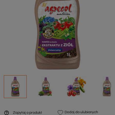
help_outline
Dodaj do ulubionych
Zapytaj o produkt