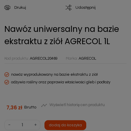
Drukuj
Udostępnij
Nawóz uniwersalny na bazie
ekstraktu z ziół AGRECOL 1L
Kod produktu:
AGRECOL20469
Marka:
AGRECOL
nawóz wyprodukowany na bazie ekstraktu z ziół
odżywia rośliny oraz poprawia właściwości gleb i podłoży

Wyświetl historię cen produktu
7,36 zł
Brutto
-
+
dodaj do koszyka