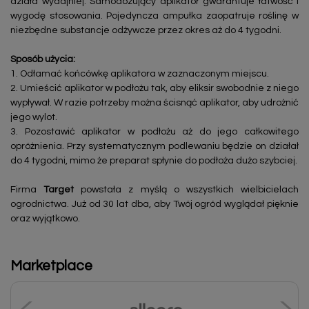
działa wydajniej. Samodozujący aplikator gwarantuje łatwość i
wygodę stosowania. Pojedyncza ampułka zaopatruje roślinę w
niezbędne substancje odżywcze przez okres aż do 4 tygodni.
Sposób użycia:
1. Odłamać końcówkę aplikatora w zaznaczonym miejscu.
2. Umieścić aplikator w podłożu tak, aby eliksir swobodnie z niego
wypływał. W razie potrzeby można ścisnąć aplikator, aby udrożnić
jego wylot.
3. Pozostawić aplikator w podłożu aż do jego całkowitego
opróżnienia. Przy systematycznym podlewaniu będzie on działał
do 4 tygodni, mimo że preparat spłynie do podłoża dużo szybciej.
Firma
Target
powstała z myślą o wszystkich wielbicielach
ogrodnictwa. Już od 30 lat dba, aby Twój ogród wyglądał pięknie
oraz wyjątkowo.
Marketplace