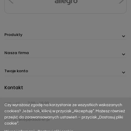
Produkty
Nasza firma
Twoje konto
Kontakt
pon. - pt.
7:00 - 15:00
Czy wyrażasz zgodę na korzystanie ze wszystkich wskazanych
cookies? Jeżeli tak, kliknij w przycisk „Akceptuję”. Możesz również
Telefon:
(+48) 737 305 306
przejść do zaawansowanych ustawień – przycisk „Dostosuj pliki
E-mail:
sklep@dabster.pl
cookie”.