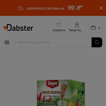
99 zł
*
DARMOWA DOSTAWA od
0
Ulubione
Twoje konto
