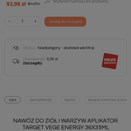

Wyświetl historię cen produktu
93,96 zł
Brutto
-
+
dodaj do koszyka
Status:
Niedostępny - dostawa wkrótce
Dostawa od:
9,99 zł
(Szczegóły)
Opis
Specyfikacja
Opinie
Bezpieczeństwo produk
NAWÓZ DO ZIÓŁ I WARZYW APLIKATOR
TARGET VEGE ENERGY 36X35ML