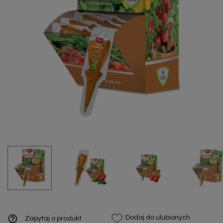
help_outline
Dodaj do ulubionych
Zapytaj o produkt