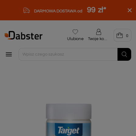
99 zł
*
DARMOWA DOSTAWA od
0
Ulubione
Twoje konto
