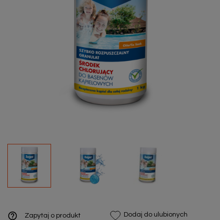
help_outline
Dodaj do ulubionych
Zapytaj o produkt