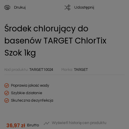
Drukuj
Udostępnij
Środek chlorujący do
basenów TARGET ChlorTix
Szok 1kg
Kod produktu:
TARGET10024
Marka:
TARGET
Poprawia jakość wody
Szybkie działanie
Skuteczna dezynfekcja

Wyświetl historię cen produktu
36,97 zł
Brutto