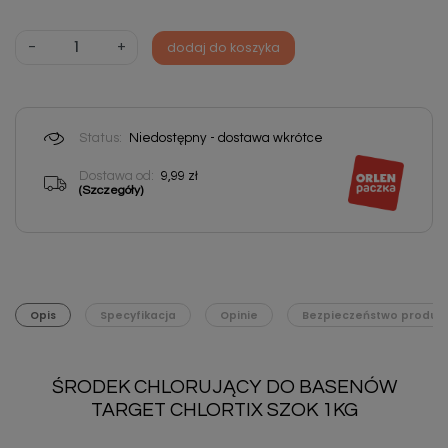
-
+
dodaj do koszyka
Status:
Niedostępny - dostawa wkrótce
Dostawa od:
9,99 zł
(Szczegóły)
Opis
Specyfikacja
Opinie
Bezpieczeństwo produk
ŚRODEK CHLORUJĄCY DO BASENÓW
TARGET CHLORTIX SZOK 1KG