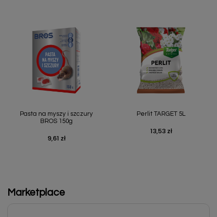
Pasta na myszy i szczury
Perlit TARGET 5L
BROS 150g
13,53 zł
Cena
9,61 zł
Cena
Marketplace