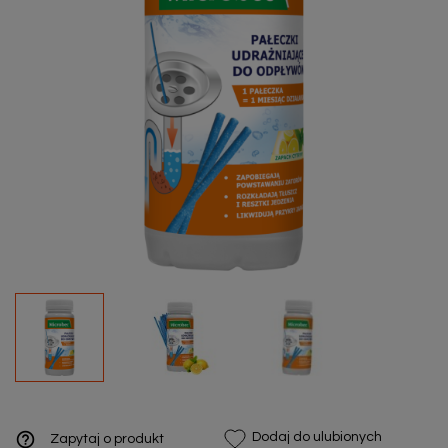
help_outline
Dodaj do ulubionych
Zapytaj o produkt