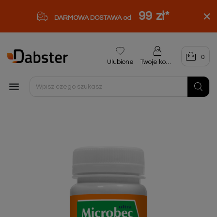
99 zł
*
DARMOWA DOSTAWA od
0
Ulubione
Twoje konto
