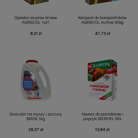
Opaska na pnie drzew
Kompost do kompostników
AGRECOL 1szt.
AGRECOL Acitive 500g
8,21 zł
47,73 zł
Cena
Cena
Granulat na myszy i szczury
Nawóz do pomidorów i
BROS 1kg
papryki BIOPON 1KG
28,37 zł
13,84 zł
Cena
Cena