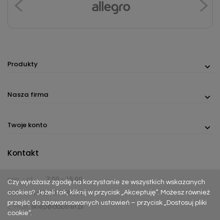
Produkty
Nasza firma
Twoje konto
Kontakt
pon. - pt.
7:00 - 15:00
Czy wyrażasz zgodę na korzystanie ze wszystkich wskazanych
cookies? Jeżeli tak, kliknij w przycisk „Akceptuję”. Możesz również
Telefon:
(+48) 737 305 306
przejść do zaawansowanych ustawień – przycisk „Dostosuj pliki
E-mail:
sklep@dabster.pl
cookie”.