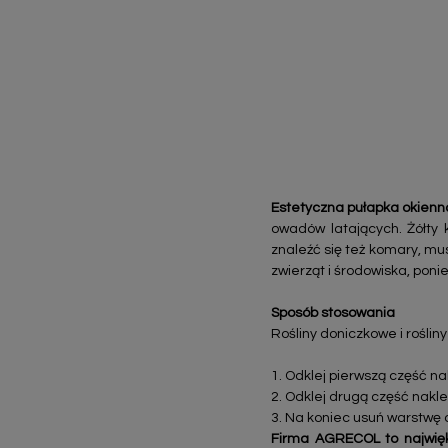
Estetyczna pułapka okienna
owadów latających. Żółty k
znaleźć się też komary, mus
zwierząt i środowiska, poni
Sposób stosowania
Rośliny doniczkowe i roślin
1. Odklej pierwszą część na
2. Odklej drugą część naklejk
3. Na koniec usuń warstwę 
Firma AGRECOL to najwięk