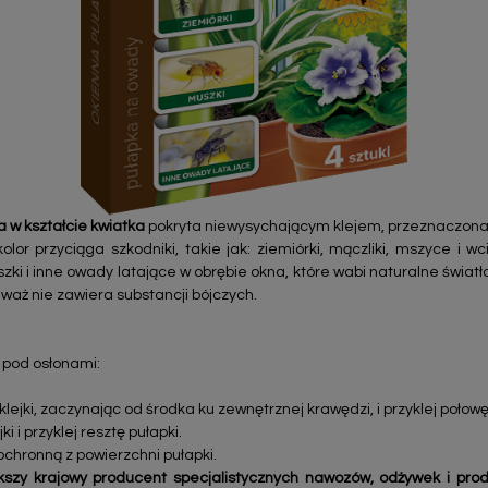
 w kształcie kwiatka
pokryta niewysychającym klejem, przeznaczona 
olor przyciąga szkodniki, takie jak: ziemiórki, mączliki, mszyce i 
zki i inne owady latające w obrębie okna, które wabi naturalne światło
eważ nie zawiera substancji bójczych.
y pod osłonami:
klejki, zaczynając od środka ku zewnętrznej krawędzi, i przyklej połowę
i i przyklej resztę pułapki.
ochronną z powierzchni pułapki.
szy krajowy producent specjalistycznych nawozów, odżywek i pro