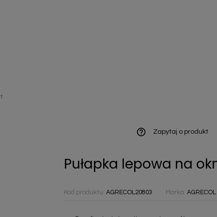
ieniczne
t.
norazowe
kowaniowe
help_outline
Zapytaj o produkt
Pułapka lepowa na okn
szystkie
Kod produktu:
AGRECOL20803
Marka:
AGRECOL