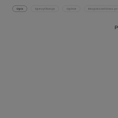
Opis
Specyfikacja
Opinie
Bezpieczeństwo pr
P