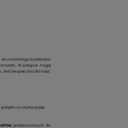
do monitoringu liczebności
wciornastki. W pułapce mogą
. Jest bezpieczna dla ludzi,
 pułapki na czystą szybę.
duktów
, przeznaczonych do