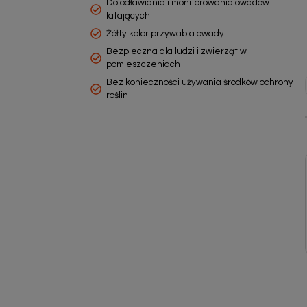
Do odławiania i monitorowania owadów
latających
Żółty kolor przywabia owady
Bezpieczna dla ludzi i zwierząt w
pomieszczeniach
Bez konieczności używania środków ochrony
roślin