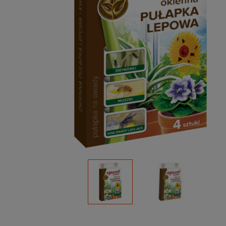
Podłoża
Pozostałe
Środki ochrony roślin
Środki ochrony roślin dla profesjonalistów
Zobacz wszystkie
Zobacz wszystkie