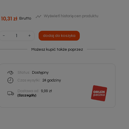

Wyświetl historię cen produktu
10,31 zł
Brutto
-
+
dodaj do koszyka
Możesz kupić także poprzez
Status:
Dostępny
Czas wysyłki:
24
godziny
Dostawa od:
9,99 zł
(Szczegóły)