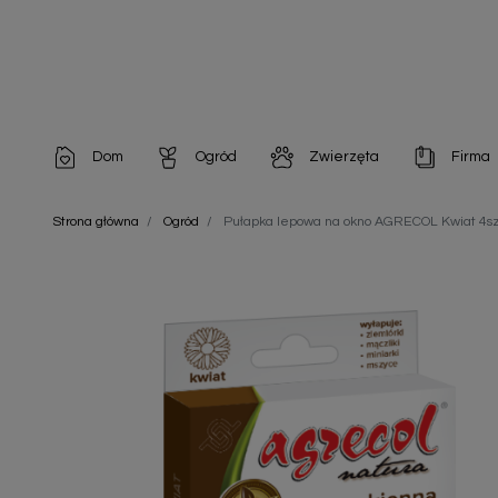
Dom
Ogród
Zwierzęta
Firma
Artykuły dekoracyjne
Chemia do architektury ogrodowej
Szampony i odżywki
Artykuły Hig
Strona główna
Ogród
Pułapka lepowa na okno AGRECOL Kwiat 4sz
Artykuły do pielęgnacji
Chemia do oczek wodnych
Środki na pasożyty
Artykuły jed
Artykuły gospodarstwa domowego
Doniczki i pojemniki
Karmy i Przekąski dla Kotów
Artykuły opa
Artykuły higieniczne
Odstraszacze owadów
Chusteczki nawilżane
Artykuły jednorazowe
Odstraszacze zwierząt
Zobacz w
Artykuły opakowaniowe
Nawozy i preparaty
Zobacz wszystkie
Chemia gospodarcza
Narzędzia ogrodnicze
Nasiona