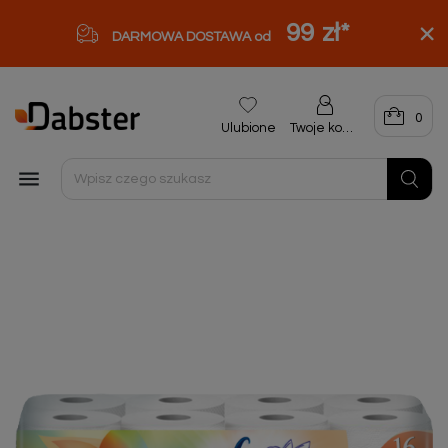
99 zł
*
DARMOWA DOSTAWA od
0
Ulubione
Twoje konto
