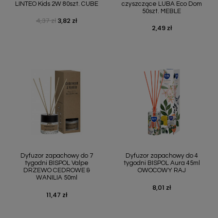
LINTEO Kids 2W 80szt. CUBE
czyszczące LUBA Eco Dom
50szt. MEBLE
4,37 zł
3,82 zł
Cena podstawowa
Cena
2,49 zł
Cena
Dyfuzor zapachowy do 7
Dyfuzor zapachowy do 4
tygodni BISPOL Valpe
tygodni BISPOL Aura 45ml
DRZEWO CEDROWE &
OWOCOWY RAJ
WANILIA 50ml
8,01 zł
Cena
11,47 zł
Cena