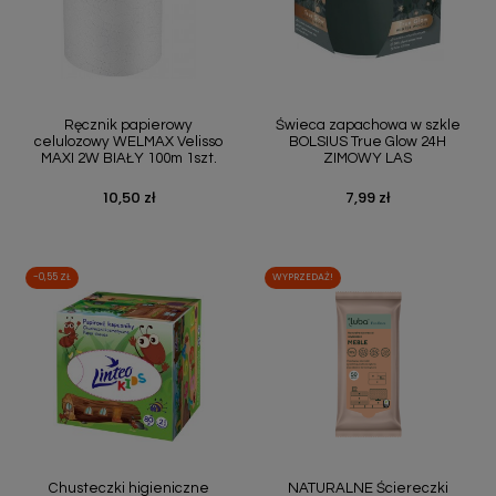
Ręcznik papierowy
Świeca zapachowa w szkle
celulozowy WELMAX Velisso
BOLSIUS True Glow 24H
MAXI 2W BIAŁY 100m 1szt.
ZIMOWY LAS
10,50 zł
7,99 zł
Cena
Cena
-0,55 ZŁ
WYPRZEDAŻ!
Chusteczki higieniczne
NATURALNE Ściereczki