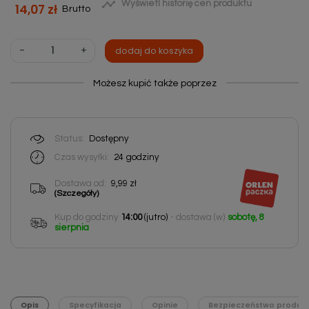

Wyświetl historię cen produktu
14,07 zł
Brutto
-
+
dodaj do koszyka
Możesz kupić także poprzez
Status:
Dostępny
Czas wysyłki:
24
godziny
Dostawa od:
9,99 zł
(Szczegóły)
Kup do godziny
14:00
(jutro)
- dostawa (w)
sobotę, 8
sierpnia
Opis
Specyfikacja
Opinie
Bezpieczeństwo produk