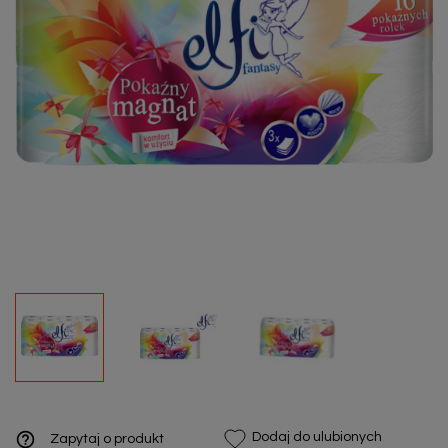
help_outline
Dodaj do ulubionych
Zapytaj o produkt