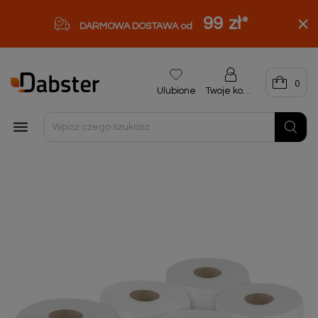
99 zł
*
DARMOWA DOSTAWA od
0
Ulubione
Twoje konto
