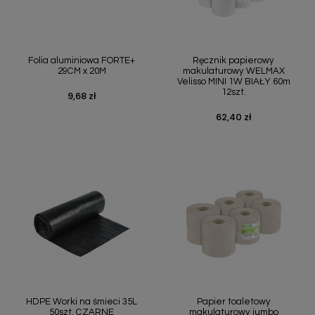
Folia aluminiowa FORTE+
Ręcznik papierowy
29CM x 20M
makulaturowy WELMAX
Velisso MINI 1W BIAŁY 60m
12szt.
9,68 zł
Cena
62,40 zł
Cena
HDPE Worki na śmieci 35L
Papier toaletowy
50szt. CZARNE
makulaturowy jumbo