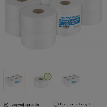
help_outline
Dodaj do ulubionych
Zapytaj o produkt