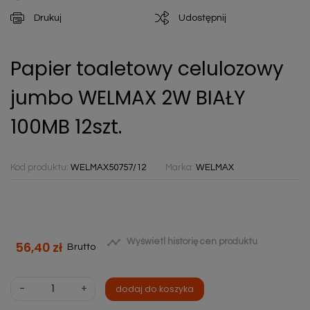
Drukuj
Udostępnij
Papier toaletowy celulozowy
jumbo WELMAX 2W BIAŁY
100MB 12szt.
Kod produktu:
WELMAX50757/12
Marka:
WELMAX

Wyświetl historię cen produktu
56,40 zł
Brutto
-
+
dodaj do koszyka