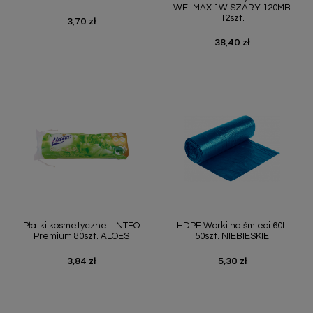
WELMAX 1W SZARY 120MB
12szt.
3,70 zł
Cena
38,40 zł
Cena
Płatki kosmetyczne LINTEO
HDPE Worki na śmieci 60L
Premium 80szt. ALOES
50szt. NIEBIESKIE
3,84 zł
5,30 zł
Cena
Cena