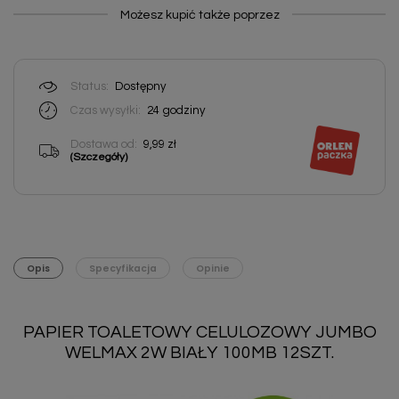
Możesz kupić także poprzez
Status:
Dostępny
Czas wysyłki:
24
godziny
Dostawa od:
9,99 zł
(Szczegóły)
Opis
Specyfikacja
Opinie
PAPIER TOALETOWY CELULOZOWY JUMBO
WELMAX 2W BIAŁY 100MB 12SZT.