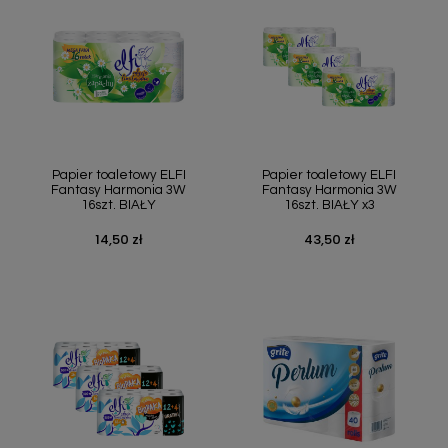
Szybki podgląd
Szybki podgląd


Papier toaletowy ELFI
Papier toaletowy ELFI
Fantasy Harmonia 3W
Fantasy Harmonia 3W
16szt. BIAŁY
16szt. BIAŁY x3
14,50 zł
43,50 zł
Cena
Cena