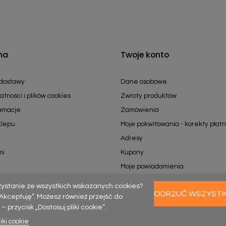
ma
Twoje konto
 dostawy
Dane osobowe
atności i plików cookies
Zwroty produktów
lamacje
Zamówienia
klepu
Moje pokwitowania - korekty płatn
Adresy
mi
Kupony
Moje powiadomienia
zystanie ze wszystkich wskazanych cookies?
ODRZUĆ WSZYST
k „Akceptuję”. Możesz również przejść do
rzycisk „Dostosuj pliki cookie”.
iki cookie