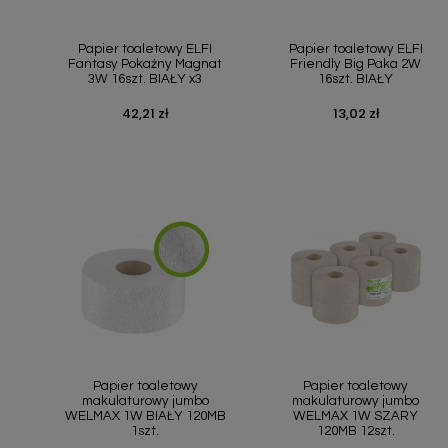
Szybki podgląd
Szybki podgląd


Papier toaletowy ELFI
Papier toaletowy ELFI
Fantasy Pokaźny Magnat
Friendly Big Paka 2W
3W 16szt. BIAŁY x3
16szt. BIAŁY
42,21 zł
13,02 zł
Cena
Cena
Szybki podgląd
Szybki podgląd


Papier toaletowy
Papier toaletowy
makulaturowy jumbo
makulaturowy jumbo
WELMAX 1W BIAŁY 120MB
WELMAX 1W SZARY
1szt.
120MB 12szt.