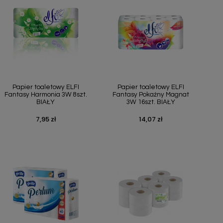
Szybki podgląd
Szybki podgląd


Papier toaletowy ELFI
Papier toaletowy ELFI
Fantasy Harmonia 3W 8szt.
Fantasy Pokaźny Magnat
BIAŁY
3W 16szt. BIAŁY
7,95 zł
14,07 zł
Cena
Cena