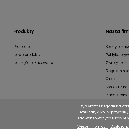
Produkty
Nasza fir
Promocje
Koszty i czas
Nowe produkty
Polityka pryw
Najczęściej kupowane
Zwroty i rek
Regulamin s
O nas
Kontakt z na
Mapa strony
Czy wyrażasz zgodę na kor
Jeżeli tak, kliknij w przycis
zaawansowanych ustawień – p
Więcej informacji
Dostosuj pl