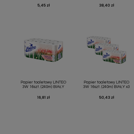
5,45 zł
38,40 zł
Cena
Cena
Szybki podgląd
Szybki podgląd


Papier toaletowy LINTEO
Papier toaletowy LINTEO
3W 16szt. (240m) BIAŁY
3W 16szt. (240m) BIAŁY x3
16,81 zł
50,43 zł
Cena
Cena