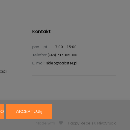
Kontakt
pon. - pt.
7:00 - 15:00
Telefon:
(+48) 737 305 306
E-mail:
sklep@dabster.pl
ości
KO
AKCEPTUJĘ
Made with
Happy Rebels
&
MiyoStudio