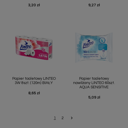
3,20 zł
9,27 zł
Cena
Cena
Szybki podgląd
Szybki podgląd


Papier toaletowy LINTEO
Papier toaletowy
3W 8szt. (120m) BIAŁY
nawilżany LINTEO 60szt.
AQUA SENSITIVE
8,65 zł
Cena
5,09 zł
Cena

Następny
1
2