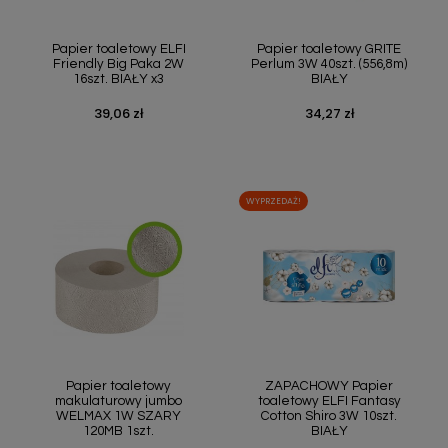
Szybki podgląd
Szybki podgląd


Papier toaletowy ELFI
Papier toaletowy GRITE
Friendly Big Paka 2W
Perlum 3W 40szt. (556,8m)
16szt. BIAŁY x3
BIAŁY
39,06 zł
34,27 zł
Cena
Cena
WYPRZEDAŻ!
Szybki podgląd
Szybki podgląd


Papier toaletowy
ZAPACHOWY Papier
makulaturowy jumbo
toaletowy ELFI Fantasy
WELMAX 1W SZARY
Cotton Shiro 3W 10szt.
120MB 1szt.
BIAŁY