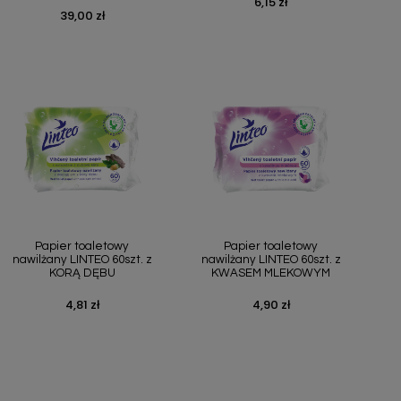
6,15 zł
Cena
39,00 zł
Cena
Szybki podgląd
Szybki podgląd


Papier toaletowy
Papier toaletowy
nawilżany LINTEO 60szt. z
nawilżany LINTEO 60szt. z
KORĄ DĘBU
KWASEM MLEKOWYM
4,81 zł
4,90 zł
Cena
Cena