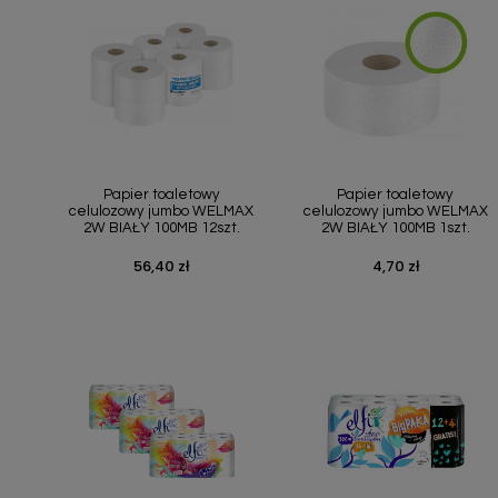
Podłoża
Pozostałe
Środki ochrony roślin
Środki ochrony roślin dla profesjonalistów
Zobacz wszystkie
Szybki podgląd
Szybki podgląd


Papier toaletowy
Papier toaletowy
celulozowy jumbo WELMAX
celulozowy jumbo WELMAX
2W BIAŁY 100MB 12szt.
2W BIAŁY 100MB 1szt.
Zobacz wszystkie
56,40 zł
4,70 zł
Cena
Cena