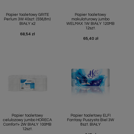
Szybki podgląd
Szybki podgląd


Papier toaletowy GRITE
Papier toaletowy
Perlum 3W 40szt. (556,8m)
makulaturowy jumbo
BIAŁY x2
WELMAX 1W BIAŁY 120MB
12szt.
68,54 zł
Cena
65,40 zł
Cena
Szybki podgląd
Szybki podgląd


Papier toaletowy
Papier toaletowy ELFI
celulozowy jumbo HORECA
Fantasy Puszysta Biel 3W
Comfort+ 2W BIAŁY 100MB
8szt. BIAŁY
12szt.