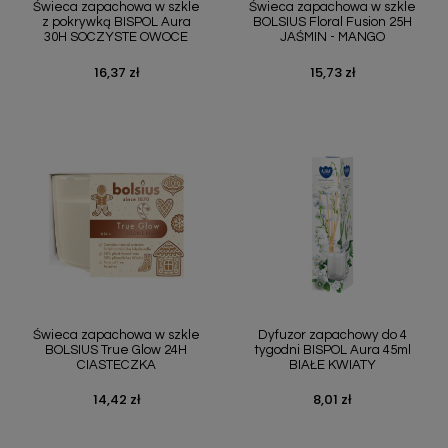
Świeca zapachowa w szkle
Świeca zapachowa w szkle
z pokrywką BISPOL Aura
BOLSIUS Floral Fusion 25H
30H SOCZYSTE OWOCE
JAŚMIN - MANGO
16,37 zł
15,73 zł
Cena
Cena
Świeca zapachowa w szkle
Dyfuzor zapachowy do 4
BOLSIUS True Glow 24H
tygodni BISPOL Aura 45ml
CIASTECZKA
BIAŁE KWIATY
14,42 zł
8,01 zł
Cena
Cena