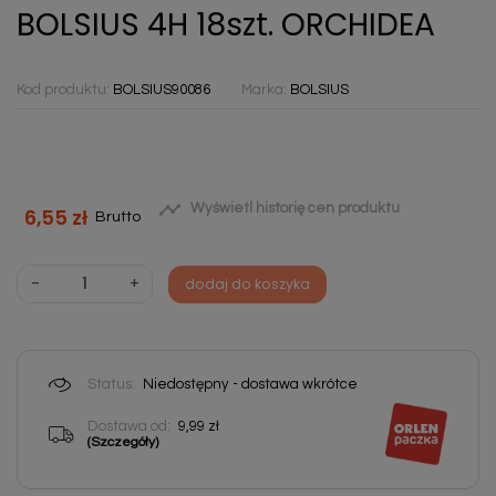
BOLSIUS 4H 18szt. ORCHIDEA
Kod produktu:
BOLSIUS90086
Marka:
BOLSIUS

Wyświetl historię cen produktu
6,55 zł
Brutto
-
+
dodaj do koszyka
Status:
Niedostępny - dostawa wkrótce
Dostawa od:
9,99 zł
(Szczegóły)