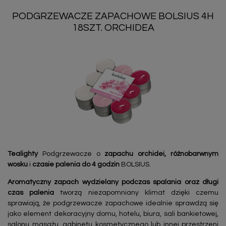
PODGRZEWACZE ZAPACHOWE BOLSIUS 4H
18SZT. ORCHIDEA
Tealighty
Podgrzewacze o
zapachu
orchidei, różnobarwnym
wosku
i
czasie palenia do 4 godzin
BOLSIUS.
Aromatyczny zapach wydzielany podczas spalania oraz długi
czas palenia
tworzą niezapomniany klimat dzięki czemu
sprawiają, że podgrzewacze zapachowe idealnie sprawdzą się
jako element dekoracyjny domu, hotelu, biura, sali bankietowej,
salonu masażu, gabinetu kosmetycznego lub innej przestrzeni