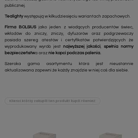
publicznej.
Tealighty
występują w kilkudziesięciu wariantach zapachowych.
Firma BOLSIUS
jako jeden z wiodących producentów świec,
wkładów do zniczy, zniczy, dyfuzorów oraz podgrzewaczy
posiada szereg atestów i certyfikatów potwierdzjących że
wyprodukowany wyrób jest
najwyższej jakości
,
spełnia normy
bezpieczeństw
a oraz
nie kopci podczas palenia.
Szeroka gama asortymentu która jest nieustannie
aktualizowana zapewni że każdy znajdzie w niej coś dla siebie.
Klienci którzy zakupili ten produkt kupili również: