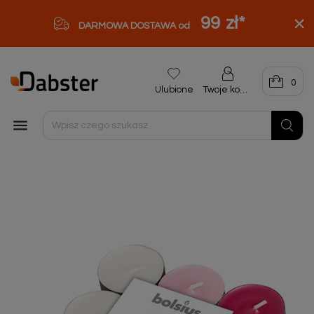
99 zł
*
DARMOWA DOSTAWA od
0
Ulubione
Twoje konto
