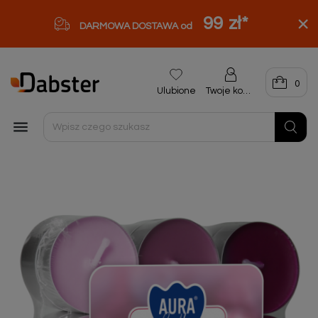
99 zł
*
DARMOWA DOSTAWA od
0
Ulubione
Twoje konto
