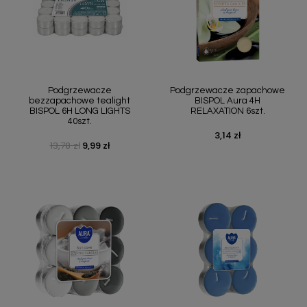
Podgrzewacze
Podgrzewacze zapachowe
bezzapachowe tealight
BISPOL Aura 4H
BISPOL 6H LONG LIGHTS
RELAXATION 6szt.
40szt.
3,14 zł
Cena
13,78 zł
9,99 zł
Cena podstawowa
Cena