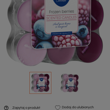
help_outline
Dodaj do ulubionych
Zapytaj o produkt