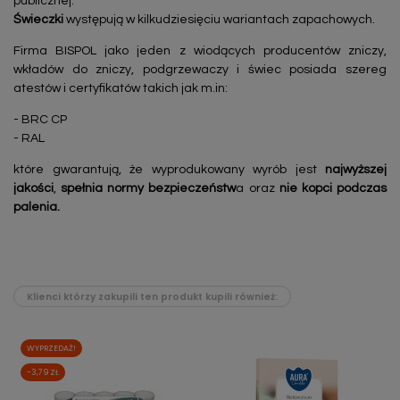
publicznej.
Świeczki
występują w kilkudziesięciu wariantach zapachowych.
Firma BISPOL jako jeden z wiodących producentów zniczy,
wkładów do zniczy, podgrzewaczy i świec posiada szereg
atestów i certyfikatów takich jak m.in:
- BRC CP
- RAL
które gwarantują, że wyprodukowany wyrób jest
najwyższej
jakości
,
spełnia normy bezpieczeństw
a oraz
nie kopci podczas
palenia.
Klienci którzy zakupili ten produkt kupili również:
WYPRZEDAŻ!
-3,79 ZŁ