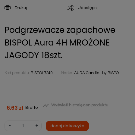
Drukuj
Udostępnij
Podgrzewacze zapachowe
BISPOL Aura 4H MROŻONE
JAGODY 18szt.
Kod produktu:
BISPOL7240
Marka:
AURA Candles by BISPOL

Wyświetl historię cen produktu
6,63 zł
Brutto
-
+
dodaj do koszyka