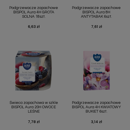
Podgrzewacze zapachowe
Podgrzewacze zapachowe
BISPOL Aura 4H GROTA
BISPOL Aura 8H
SOLNA 18szt.
ANTYTABAK 6szt.
6,63 zł
7,61 zł
Cena
Cena
Świeca zapachowa w szkle
Podgrzewacze zapachowe
BISPOL Aura 20H OWOCE
BISPOL Aura 4H KWIATOWY
LEŚNE
BUKIET 6szt.
7,78 zł
3,14 zł
Cena
Cena