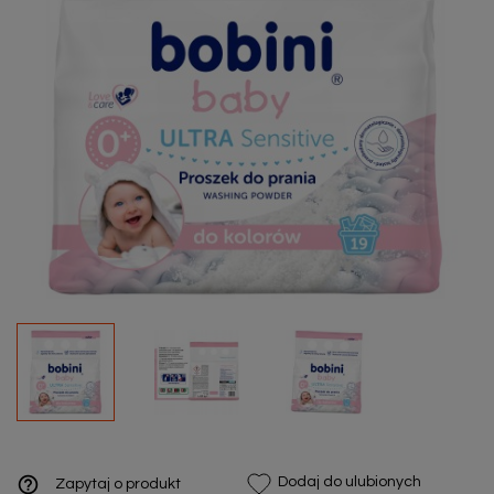
help_outline
Dodaj do ulubionych
Zapytaj o produkt