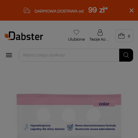
99 zł
*
DARMOWA DOSTAWA od
0
Ulubione
Twoje konto
