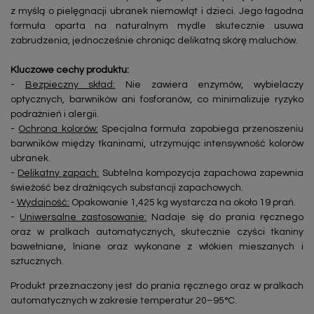
z myślą o pielęgnacji ubranek niemowląt i dzieci. Jego łagodna
formuła oparta na naturalnym mydle skutecznie usuwa
zabrudzenia, jednocześnie chroniąc delikatną skórę maluchów.
Kluczowe cechy produktu:
-
Bezpieczny skład:
Nie zawiera enzymów, wybielaczy
optycznych, barwników ani fosforanów, co minimalizuje ryzyko
podrażnień i alergii.
-
Ochrona kolorów:
Specjalna formuła zapobiega przenoszeniu
barwników między tkaninami, utrzymując intensywność kolorów
ubranek.
-
Delikatny zapach:
Subtelna kompozycja zapachowa zapewnia
świeżość bez drażniących substancji zapachowych.
-
Wydajność:
Opakowanie 1,425 kg wystarcza na około 19 prań.
-
Uniwersalne zastosowanie:
Nadaje się do prania ręcznego
oraz w pralkach automatycznych, skutecznie czyści tkaniny
bawełniane, lniane oraz wykonane z włókien mieszanych i
sztucznych.
Produkt przeznaczony jest do prania ręcznego oraz w pralkach
automatycznych w zakresie temperatur 20–95°C.