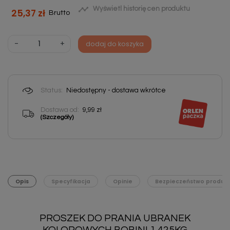

Wyświetl historię cen produktu
25,37 zł
Brutto
-
+
dodaj do koszyka
Status:
Niedostępny - dostawa wkrótce
Dostawa od:
9,99 zł
(Szczegóły)
Opis
Specyfikacja
Opinie
Bezpieczeństwo produk
PROSZEK DO PRANIA UBRANEK