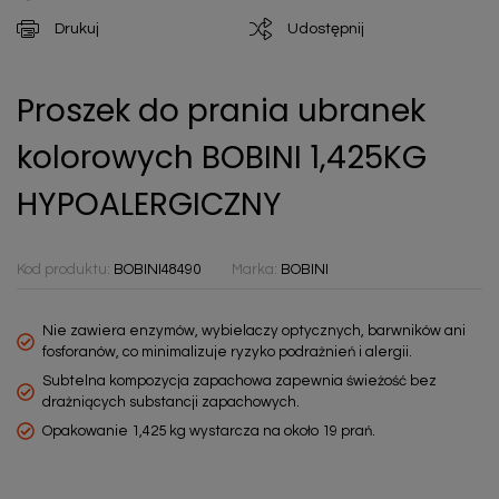
Drukuj
Udostępnij
Proszek do prania ubranek
kolorowych BOBINI 1,425KG
HYPOALERGICZNY
Kod produktu:
BOBINI48490
Marka:
BOBINI
Nie zawiera enzymów, wybielaczy optycznych, barwników ani
fosforanów, co minimalizuje ryzyko podrażnień i alergii.
Subtelna kompozycja zapachowa zapewnia świeżość bez
drażniących substancji zapachowych.
Opakowanie 1,425 kg wystarcza na około 19 prań.