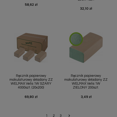
58,62 zł
Cena
32,10 zł
Cena
Szybki podgląd
Szybki podgląd


Ręcznik papierowy
Ręcznik papierowy
makulaturowy składany ZZ
makulaturowy składany ZZ
WELMAX Velis 1W SZARY
WELMAX Velis 1W
4000szt. (20x200)
ZIELONY 200szt.
69,80 zł
3,49 zł
Cena
Cena

Następny
1
2
3