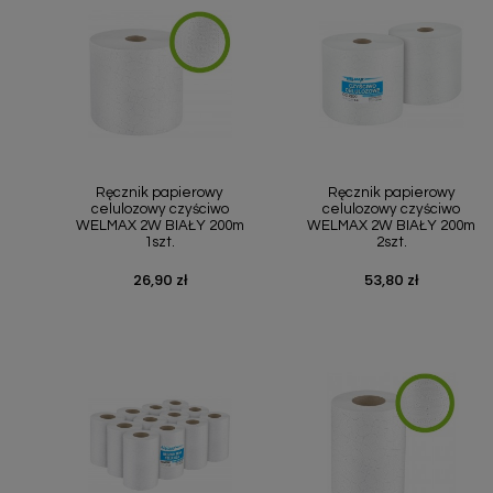
Podłoża
Pozostałe
Środki ochrony roślin
Środki ochrony roślin dla profesjonalistów
Zobacz wszystkie
Szybki podgląd
Szybki podgląd


Ręcznik papierowy
Ręcznik papierowy
celulozowy czyściwo
celulozowy czyściwo
WELMAX 2W BIAŁY 200m
WELMAX 2W BIAŁY 200m
Zobacz wszystkie
1szt.
2szt.
26,90 zł
53,80 zł
Cena
Cena