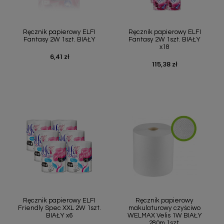
Szybki podgląd
Szybki podgląd


Ręcznik papierowy ELFI
Ręcznik papierowy ELFI
Fantasy 2W 1szt. BIAŁY
Fantasy 2W 1szt. BIAŁY
x18
6,41 zł
Cena
115,38 zł
Cena
Szybki podgląd
Szybki podgląd


Ręcznik papierowy ELFI
Ręcznik papierowy
Friendly Spec XXL 2W 1szt.
makulaturowy czyściwo
BIAŁY x6
WELMAX Velis 1W BIAŁY
280m 1szt.