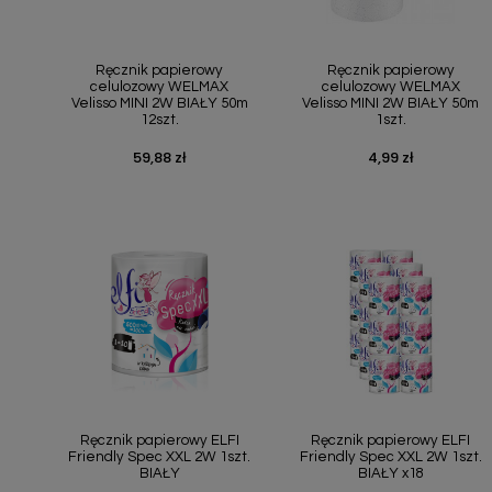
Szybki podgląd
Szybki podgląd


Ręcznik papierowy
Ręcznik papierowy
celulozowy WELMAX
celulozowy WELMAX
Velisso MINI 2W BIAŁY 50m
Velisso MINI 2W BIAŁY 50m
12szt.
1szt.
59,88 zł
4,99 zł
Cena
Cena
Szybki podgląd
Szybki podgląd


Ręcznik papierowy ELFI
Ręcznik papierowy ELFI
Friendly Spec XXL 2W 1szt.
Friendly Spec XXL 2W 1szt.
BIAŁY
BIAŁY x18