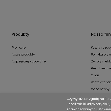
Produkty
Nasza fir
Promocje
Koszty i czas
Nowe produkty
Polityka pryw
Najczęściej kupowane
Zwroty i rek
Regulamin s
O nas
Kontakt z na
Mapa strony
Czy wyrażasz zgodę na kor
Jeżeli tak, kliknij w przycis
zaawansowanych ustawień – p