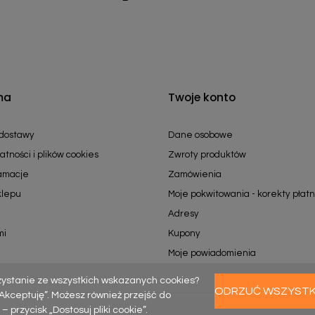
ma
Twoje konto
 dostawy
Dane osobowe
atności i plików cookies
Zwroty produktów
lamacje
Zamówienia
klepu
Moje pokwitowania - korekty płatn
Adresy
mi
Kupony
Moje powiadomienia
zystanie ze wszystkich wskazanych cookies?
ODRZUĆ WSZYST
k „Akceptuję”. Możesz również przejść do
rzycisk „Dostosuj pliki cookie”.