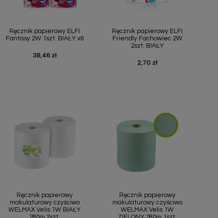
Szybki podgląd
Szybki podgląd


Ręcznik papierowy ELFI
Ręcznik papierowy ELFI
Fantasy 2W 1szt. BIAŁY x6
Friendly Fachowiec 2W
2szt. BIAŁY
38,46 zł
Cena
2,70 zł
Cena
Szybki podgląd
Szybki podgląd


Ręcznik papierowy
Ręcznik papierowy
makulaturowy czyściwo
makulaturowy czyściwo
WELMAX Velis 1W BIAŁY
WELMAX Velis 1W
280m 2szt.
ZIELONY 280m 1szt.