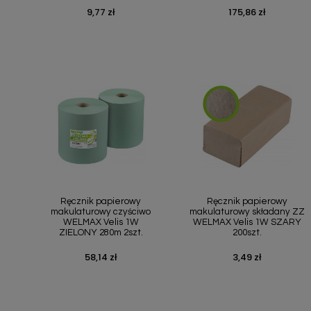
9,77 zł
175,86 zł
Cena
Cena
Szybki podgląd
Szybki podgląd


Ręcznik papierowy
Ręcznik papierowy
makulaturowy czyściwo
makulaturowy składany ZZ
WELMAX Velis 1W
WELMAX Velis 1W SZARY
ZIELONY 280m 2szt.
200szt.
58,14 zł
3,49 zł
Cena
Cena