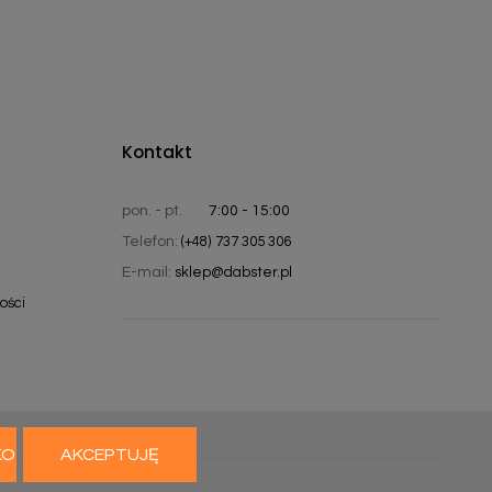
Kontakt
pon. - pt.
7:00 - 15:00
Telefon:
(+48) 737 305 306
E-mail:
sklep@dabster.pl
ości
KO
AKCEPTUJĘ