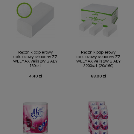
Szybki podgląd
Szybki podgląd


Ręcznik papierowy
Ręcznik papierowy
celulozowy składany ZZ
celulozowy składany ZZ
WELMAX Velis 2W BIAŁY
WELMAX Velis 2W BIAŁY
160szt.
3200szt. (20x160)
4,40 zł
88,00 zł
Cena
Cena