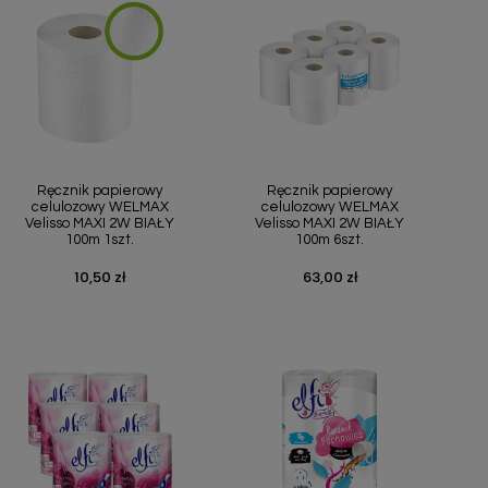
Szybki podgląd
Szybki podgląd


Ręcznik papierowy
Ręcznik papierowy
celulozowy WELMAX
celulozowy WELMAX
Velisso MAXI 2W BIAŁY
Velisso MAXI 2W BIAŁY
100m 1szt.
100m 6szt.
10,50 zł
63,00 zł
Cena
Cena