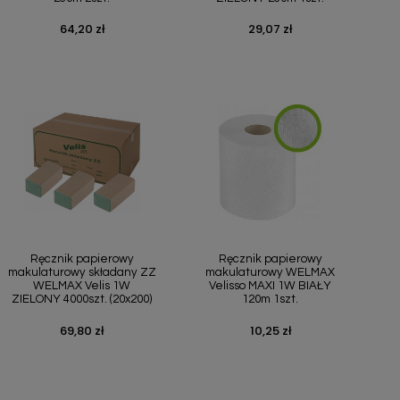
64,20 zł
29,07 zł
Cena
Cena
Szybki podgląd
Szybki podgląd


Ręcznik papierowy
Ręcznik papierowy
makulaturowy składany ZZ
makulaturowy WELMAX
WELMAX Velis 1W
Velisso MAXI 1W BIAŁY
ZIELONY 4000szt. (20x200)
120m 1szt.
69,80 zł
10,25 zł
Cena
Cena