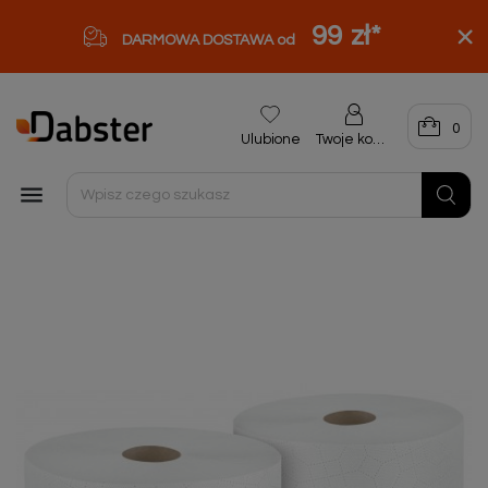
99 zł
*
DARMOWA DOSTAWA od
0
Ulubione
Twoje konto
