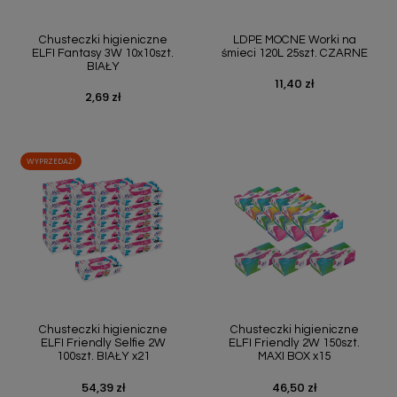
Chusteczki higieniczne
LDPE MOCNE Worki na
ELFI Fantasy 3W 10x10szt.
śmieci 120L 25szt. CZARNE
BIAŁY
11,40 zł
Cena
2,69 zł
Cena
WYPRZEDAŻ!
Chusteczki higieniczne
Chusteczki higieniczne
ELFI Friendly Selfie 2W
ELFI Friendly 2W 150szt.
100szt. BIAŁY x21
MAXI BOX x15
54,39 zł
46,50 zł
Cena
Cena