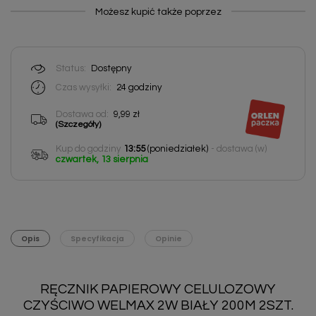
Możesz kupić także poprzez
Status:
Dostępny
Czas wysyłki:
24 godziny
Dostawa od:
9,99 zł
(Szczegóły)
Kup do godziny
13:55
(poniedziałek)
- dostawa (w)
czwartek, 13 sierpnia
Opis
Specyfikacja
Opinie
RĘCZNIK PAPIEROWY CELULOZOWY
CZYŚCIWO WELMAX 2W BIAŁY 200M 2SZT.