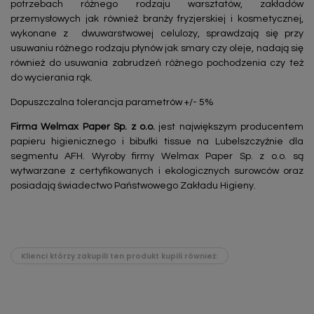
potrzebach różnego rodzaju warsztatów, zakładów
przemysłowych jak również branży fryzjerskiej i kosmetycznej,
wykonane z dwuwarstwowej celulozy, sprawdzają się przy
usuwaniu różnego rodzaju płynów jak smary czy oleje, nadają się
również do usuwania zabrudzeń różnego pochodzenia czy też
do wycierania rąk.
Dopuszczalna tolerancja parametrów +/- 5%
Firma
Welmax Paper Sp. z o.o.
jest największym producentem
papieru higienicznego i bibułki tissue na Lubelszczyźnie dla
segmentu AFH. Wyroby firmy Welmax Paper Sp. z o.o. są
wytwarzane z certyfikowanych i ekologicznych surowców oraz
posiadają świadectwo Państwowego Zakładu Higieny.
Klienci którzy zakupili ten produkt kupili również: