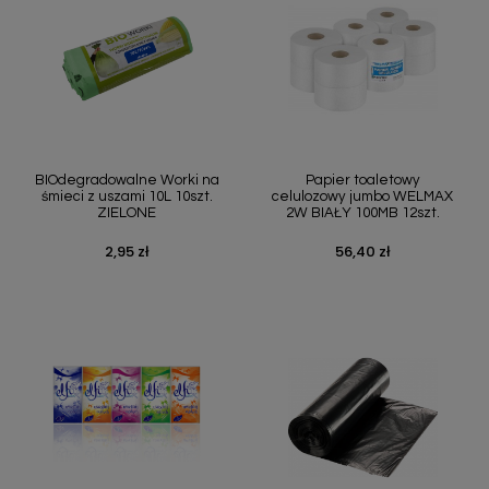
BIOdegradowalne Worki na
Papier toaletowy
śmieci z uszami 10L 10szt.
celulozowy jumbo WELMAX
ZIELONE
2W BIAŁY 100MB 12szt.
2,95 zł
56,40 zł
Cena
Cena