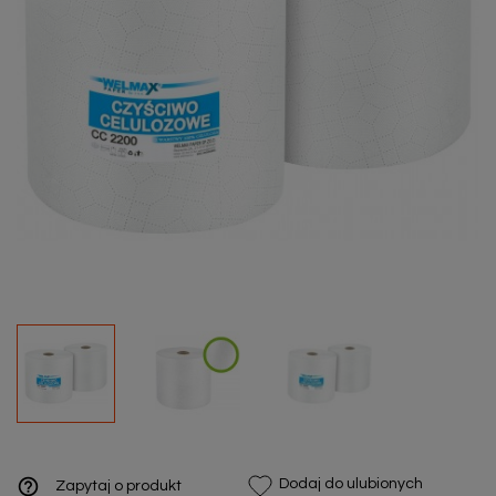
help_outline
Dodaj do ulubionych
Zapytaj o produkt