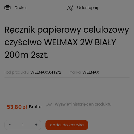
Drukuj
Udostępnij
Ręcznik papierowy celulozowy
czyściwo WELMAX 2W BIAŁY
200m 2szt.
Kod produktu:
WELMAX50412/2
Marka:
WELMAX

Wyświetl historię cen produktu
53,80 zł
Brutto
-
+
dodaj do koszyka