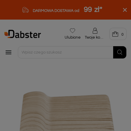
99 zł
*
DARMOWA DOSTAWA od
0
Ulubione
Twoje konto
