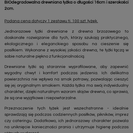
BIOdegradowalna drewniana łyżka o długości 16cm i szerokości
2cm.
Podana cena dotyczy 1 zestawu tj. 100 szt. łyżek.
Jednorazowe łyżki drewniane z drewna brzozowego to
doskonałe rozwiązanie dla tych, którzy szukają praktycznego,
ekologicznego i eleganckiego sposobu na cieszenie się
posiłkiem. Wykonane z wysokiej jakości drewna, te łyżki łączą w
sobie naturalne piękno z funkcjonalnością.
Drewniane łyżki są starannie wyprofilowane, aby zapewnić
wygodny chwyt i komfort podczas jedzenia. Ich delikatna
powierzchnia nie wpływa na smak potrawy, pozwalając cieszyć
się jej oryginalnym smakiem. Każda łyżka ma swój indywidualny
charakter, dzięki naturalnym wzorom słojów drewna, co sprawia,
że są one wyjątkowe i niepowtarzalne.
Przeznaczenie tych łyżek jest wszechstronne - idealnie
sprawdzają się podczas codziennych posiłków, pikników, imprez
czy cateringu. Dodatkowo, ich jednorazowy charakter pozwala
na uniknięcie konieczności prania i utrzymuje higienę podczas