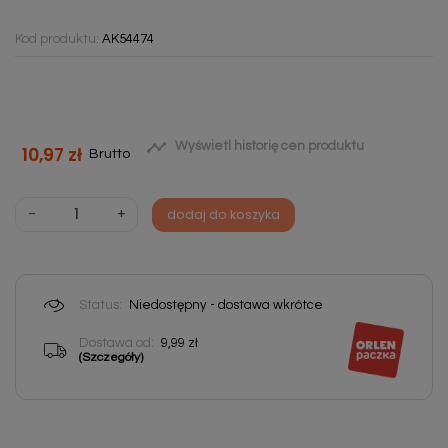
Kod produktu:
AK54474

Wyświetl historię cen produktu
10,97 zł
Brutto
-
+
dodaj do koszyka
Status:
Niedostępny - dostawa wkrótce
Dostawa od:
9,99 zł
(Szczegóły)